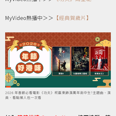
MyVideo熱播中＞＞
【經典賀歲片】
2026 年春節必看電影《功夫》柯震東飾演萬年高中生?主題曲、演
員、看點懶人包一次看