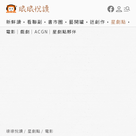
新鮮讀
看聯副
書市圈
藝開罐
迷創作
星劇點
電影
戲劇
ACGN
星劇點夥伴
琅琅悅讀
星劇點
電影