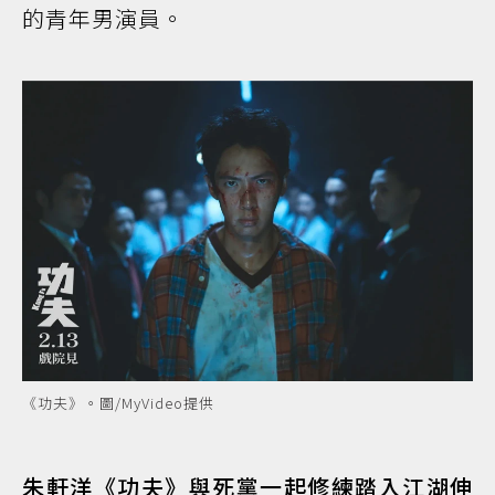
的青年男演員。
《功夫》。圖/MyVideo提供
朱軒洋《功夫》與死黨一起修練踏入江湖伸