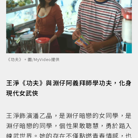
《功夫》。圖/MyVideo提供
王淨《功夫》與淵仔阿義拜師學功夫，化身
現代女武俠
王淨飾演潘乙晶，是淵仔暗戀的女同學，是
淵仔暗戀的同學，個性果敢聰慧，勇於踏入
練武世界。她的存在不僅點燃青春情感，也