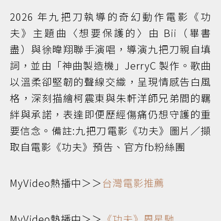
2026 年九把刀執導的奇幻動作電影《功
夫》主題曲〈想要保護的〉由 Bii（畢書
盡）與徐暐翔聯手演唱，導演九把刀親自填
詞，並由「神曲製造機」JerryC 製作。歌曲
以溫柔卻堅韌的聲線交織，呈現情感告白風
格，深刻描繪柯震東與朱軒洋師兄弟間的羈
絆與承諾，表達即便歷經傷痛仍想守護的重
要信念。備註:九把刀電影《功夫》圖片／擷
取自電影《功夫》預告、官方fb粉絲團
MyVideo熱播中＞＞
台灣電影推薦
MyVideo熱播中＞＞
《功夫》周星馳