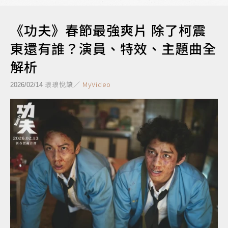
《功夫》春節最強爽片 除了柯震
東還有誰？演員、特效、主題曲全
解析
琅琅悅讀／
MyVideo
2026/02/14