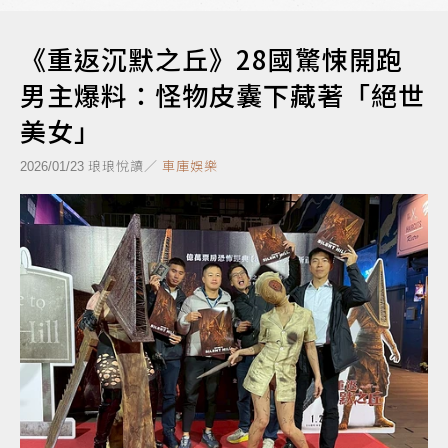
《重返沉默之丘》28國驚悚開跑
男主爆料：怪物皮囊下藏著「絕世
美女」
琅琅悅讀／
車庫娛樂
2026/01/23