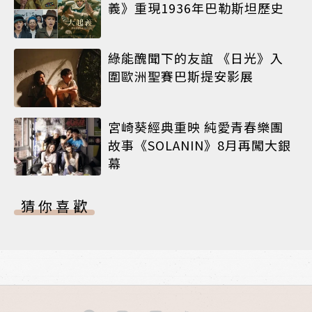
義》重現1936年巴勒斯坦歷史
綠能醜聞下的友誼 《日光》入
圍歐洲聖賽巴斯提安影展
宮崎葵經典重映 純愛青春樂團
故事《SOLANIN》8月再闖大銀
幕
猜你喜歡