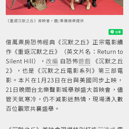
《重返沉默之丘》首映會。圖/車庫娛樂提供
億萬票房恐怖經典《沉默之丘》正宗電影續
作《重返沉默之丘》（英文片名：Return to
Silent Hill），
改編
自恐怖
遊戲
《沉默之丘
2》，也是《沉默之丘電影系列》第三部電
影。本片在1月23日在台與美國同步上映，
21日晚間台北樂聲影城舉辦盛大首映會，儘
管天氣寒冷，仍不減影迷熱情，現場湧入數
百位觀眾共襄盛舉。