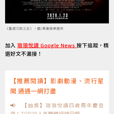
《重返沉默之丘》。圖/車庫娛樂提供
加入
琅琅悅讀 Google News
按下追蹤，精
選好文不漏接！
【推薦閱讀】影劇動漫、流行星
聞 通通一網打盡
📢 【抽獎】琅琅悅讀四歲周年慶登
場！TOP20人氣關鍵詞總回顧