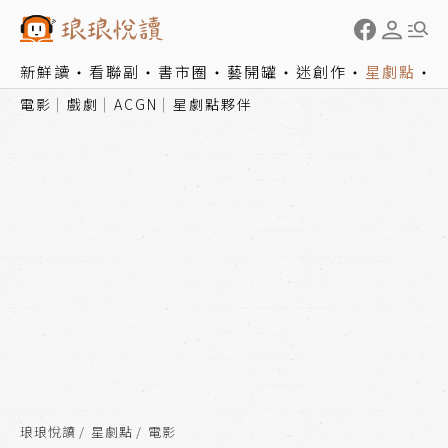
新鮮讀
看聯副
書市圈
藝開罐
迷創作
星劇點
電影
戲劇
ACGN
星劇點夥伴
琅琅悅讀
星劇點
電影