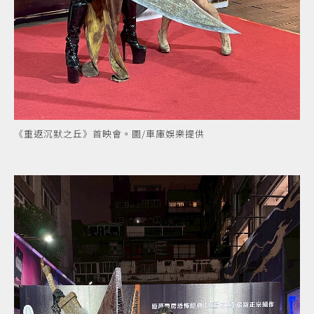
《重返沉默之丘》首映會。圖/車庫娛樂提供