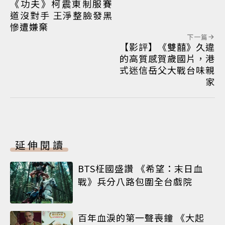
《功夫》柯震東制服賽
道沒對手 王淨整臉發黑
慘遭嫌棄
下一篇
【影評】《雙囍》久違
的高質感賀歲國片，港
式迷信岳父大戰台味親
家
延伸閱讀
BTS柾國盛讚 《希望：末日血
戰》兵分八路包圍全台戲院
百年血淚的第一聲喪鐘 《大起