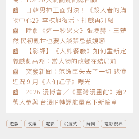
📰 日韓男神正面對決！《殺人者的購
物中心2》李棟旭復活、打戲再升級
📰 陸劇《這一秒過火》張凌赫、王楚
然 民初亂世也要大談禁忌叔嫂戀
📰 【影評】《大熊餐廳》如何重新定
義戲劇高潮：當人物的改變在結局前
📰 突發新聞：范逸臣失去了一切 悲慘
近況 9 月《大仙尪仔》曝光
📰 2026 漫博會／《臺灣漫畫館》逾2
萬人參與 台漫IP轉譯能量寫下新篇章
遊戲
改編
電影
沉浸式
舞團
電影視界