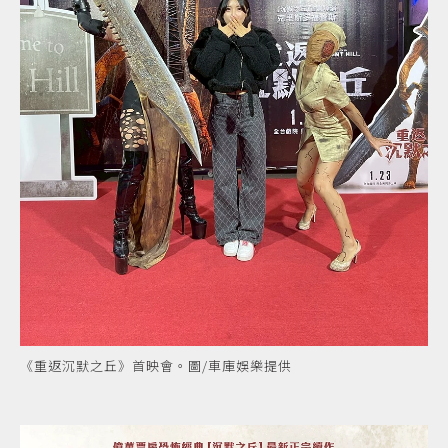
《重返沉默之丘》首映會。圖/車庫娛樂提供