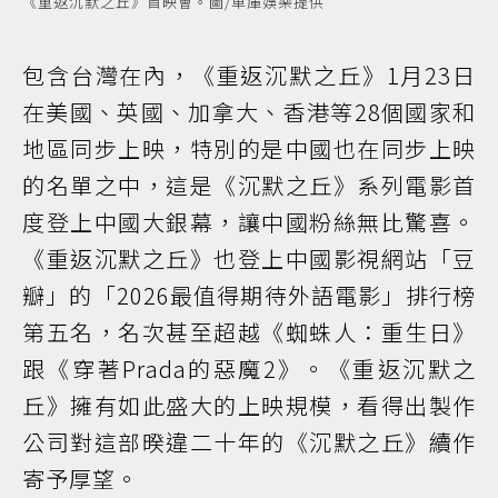
《重返沉默之丘》首映會。圖/車庫娛樂提供
包含台灣在內，《重返沉默之丘》1月23日
在美國、英國、加拿大、香港等28個國家和
地區同步上映，特別的是中國也在同步上映
的名單之中，這是《沉默之丘》系列電影首
度登上中國大銀幕，讓中國粉絲無比驚喜。
《重返沉默之丘》也登上中國影視網站「豆
瓣」的「2026最值得期待外語電影」排行榜
第五名，名次甚至超越《蜘蛛人：重生日》
跟《穿著Prada的惡魔2》。《重返沉默之
丘》擁有如此盛大的上映規模，看得出製作
公司對這部暌違二十年的《沉默之丘》續作
寄予厚望。