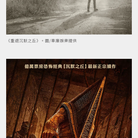
《重返沉默之丘》。圖/車庫娛樂提供