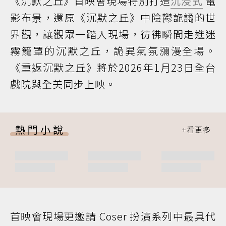
《沉默之丘》首映會現場特別打造
沉浸式
電
影布景，還原《沉默之丘》中陰鬱詭譎的世
界觀，讓觀眾一踏入現場，彷彿瞬間走進迷
霧籠罩的沉默之丘，詭異氣氛瀰漫全場。
《重返沉默之丘》將於2026年1月23日全台
戲院與全美同步上映。
熱門小說
首映會現場更邀請 Coser 扮演系列中最具代