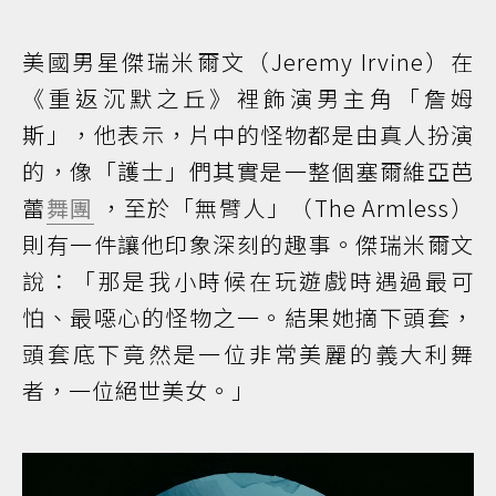
美國男星傑瑞米爾文（Jeremy Irvine）在
《重返沉默之丘》裡飾演男主角「詹姆
斯」，他表示，片中的怪物都是由真人扮演
的，像「護士」們其實是一整個塞爾維亞芭
蕾
舞團
，至於「無臂人」（The Armless）
則有一件讓他印象深刻的趣事。傑瑞米爾文
說：「那是我小時候在玩遊戲時遇過最可
怕、最噁心的怪物之一。結果她摘下頭套，
頭套底下竟然是一位非常美麗的義大利舞
者，一位絕世美女。」