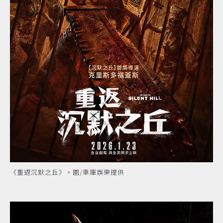
《重返沉默之丘》。圖/車庫娛樂提供