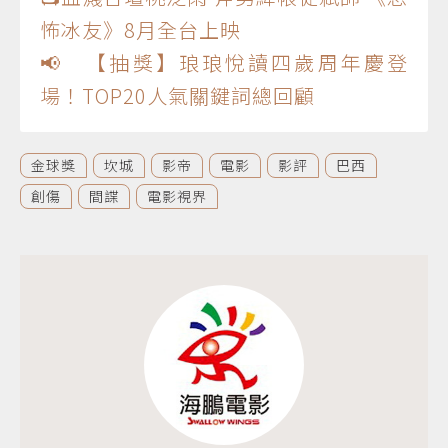
怖冰友》8月全台上映
📢 【抽獎】琅琅悅讀四歲周年慶登
場！TOP20人氣關鍵詞總回顧
金球獎
坎城
影帝
電影
影評
巴西
創傷
間諜
電影視界