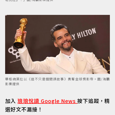
華格納莫拉以《這不只是個間諜故事》勇奪金球獎影帝。圖/海鵬
影業提供
加入
琅琅悅讀 Google News
按下追蹤，精
選好文不漏接！