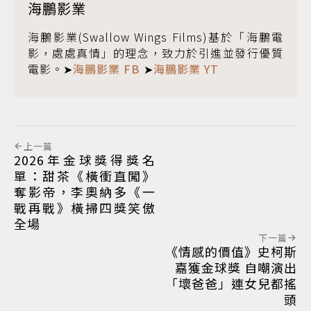
海鵬影業
海鵬影業(Swallow Wings Films)基於「海鵬電
影，處處真情」的理念，致力於引進並發行優質
電影。➤
海鵬影業 FB
➤
海鵬影業 YT
上一篇
2026年金球獎得獎名
單：甜茶《橫衝直闖》
奪影帝，李奧納多《一
戰再戰》橫掃四獎笑傲
全場
下一篇
《情感的價值》史柯斯
嘉獲金球獎 自嘲演出
「壞爸爸」連女兒都搖
頭