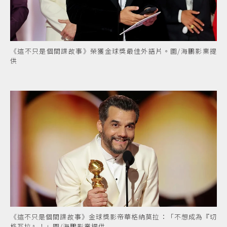
《這不只是個間諜故事》榮獲金球獎最佳外語片。圖/海鵬影業提
供
《這不只是個間諜故事》金球獎影帝華格納莫拉：「不想成為『切
格瓦拉』！」圖/海鵬影業提供