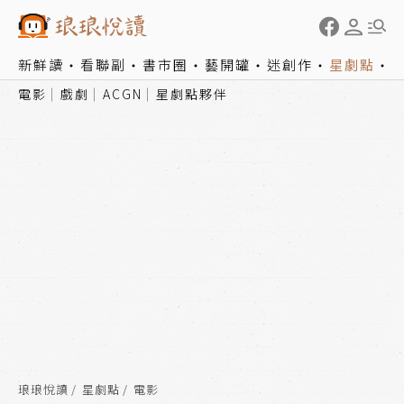
新鮮讀
看聯副
書市圈
藝開罐
迷創作
星劇點
電影
戲劇
ACGN
星劇點夥伴
琅琅悅讀
星劇點
電影