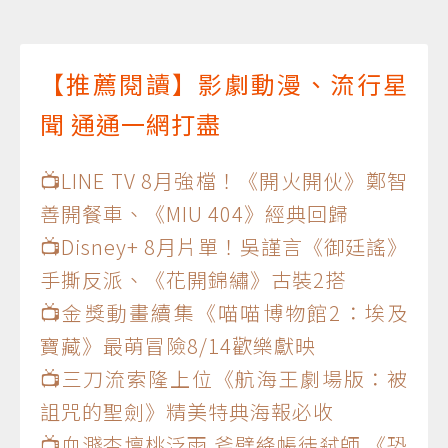
【推薦閱讀】影劇動漫、流行星
聞 通通一網打盡
📺LINE TV 8月強檔！《開火開伙》鄭智
善開餐車、《MIU 404》經典回歸
📺Disney+ 8月片單！吳謹言《御廷謠》
手撕反派、《花開錦繡》古裝2搭
📺金獎動畫續集《喵喵博物館2：埃及
寶藏》最萌冒險8/14歡樂獻映
📺三刀流索隆上位《航海王劇場版：被
詛咒的聖劍》精美特典海報必收
📺血濺杏壇桃泛雨 斧劈絳帳徒弒師 《恐