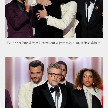
《這不只是個間諜故事》奪金球獎最佳外語片。圖/海鵬影業提供