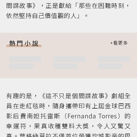
間諜故事》，正是獻給「那些在困難時刻，
依然堅持自己價值觀的人」。
熱門小說
有趣的是，《這不只是個間諜故事》劇組全
員在走紅毯時，隨身攜帶印有上屆金球巴西
影后費南妲托雷斯（Fernanda Torres）的
幸運符，果真收穫雙料大獎，令人又驚又
喜。華格納莫拉不僅首位榮獲坎城影帝的巴