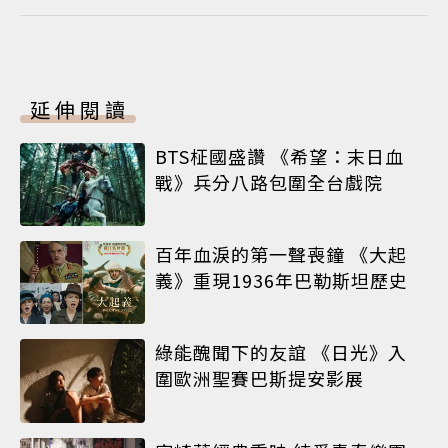
延伸閱讀
BTS柾國盛讚 《希望：末日血
戰》兵分八路包圍全台戲院
百年血淚的第一聲喪鐘 《大起
義》重現1936年巴勒斯坦歷史
綠能醜聞下的友誼 《日光》入
圍歐洲聖賽巴斯提安影展