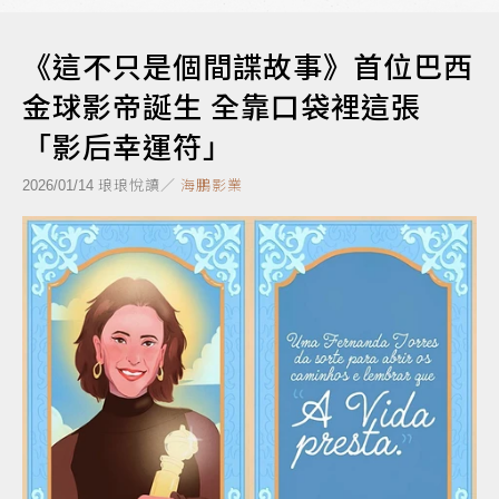
《這不只是個間諜故事》首位巴西
金球影帝誕生 全靠口袋裡這張
「影后幸運符」
琅琅悅讀／
海鵬影業
2026/01/14