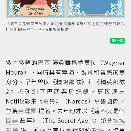
《這不只是個間諜故事》劇組全員隨身攜帶印有上屆金球巴西影后
托雷斯的幸運符。圖/海鵬影業提供
多才多藝的
巴西
演員華格納莫拉（Wagner
Moura），同時具有導演、製片和音樂家等
身分。早年曾以《精銳部隊》和《精英部隊
2》系列創下巴西票房紀錄，更因演出
Netflix影集《毒梟》（Narcos）享譽國際，
並獲
金球獎
提名。去年他才以《這不只是個
間諜
故事》（The Secret Agent）榮登
坎城
影帝
後，並成為首位獲得紐約
影評
人協會