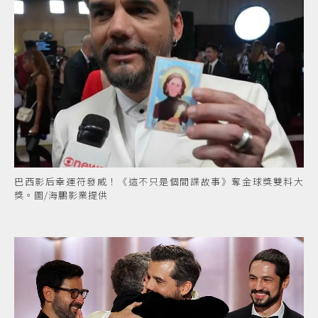
巴西影后幸運符發威！《這不只是個間諜故事》奪金球獎雙料大
獎。圖/海鵬影業提供