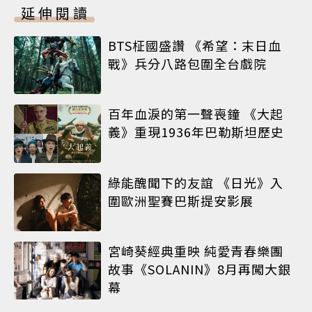
延伸閱讀
BTS柾國盛讚 《希望：末日血
戰》兵分八路包圍全台戲院
百年血淚的第一聲喪鐘 《大起
義》重現1936年巴勒斯坦歷史
綠能醜聞下的友誼 《日光》入
圍歐洲聖賽巴斯提安影展
宮崎葵經典重映 純愛青春樂團
故事《SOLANIN》8月再闖大銀
幕