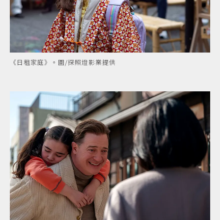
《日租家庭》。圖/探照燈影業提供