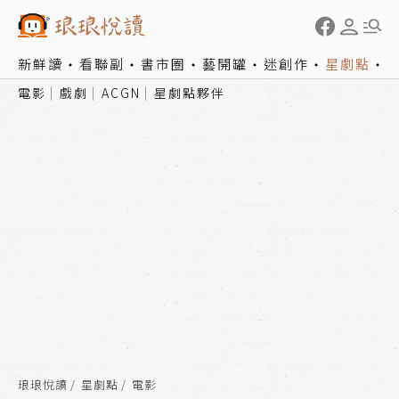
新鮮讀
看聯副
書市圈
藝開罐
迷創作
星劇點
電影
戲劇
ACGN
星劇點夥伴
琅琅悅讀
星劇點
電影