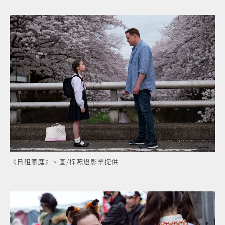
《日租家庭》。圖/探照燈影業提供