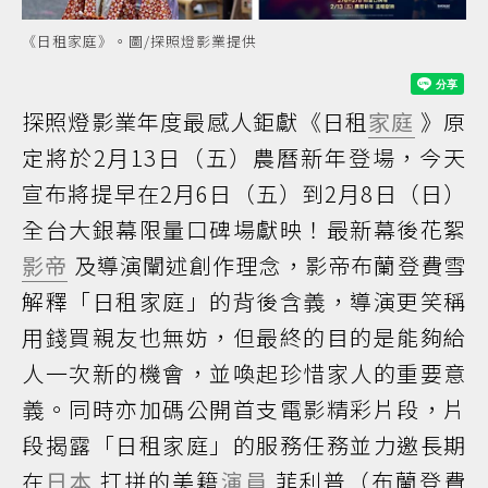
《日租家庭》。圖/探照燈影業提供
探照燈影業年度最感人鉅獻《日租
家庭
》原
定將於2月13日（五）農曆新年登場，今天
宣布將提早在2月6日（五）到2月8日（日）
全台大銀幕限量口碑場獻映！最新幕後花絮
影帝
及導演闡述創作理念，影帝布蘭登費雪
解釋「日租家庭」的背後含義，導演更笑稱
用錢買親友也無妨，但最終的目的是能夠給
人一次新的機會，並喚起珍惜家人的重要意
義。同時亦加碼公開首支電影精彩片段，片
段揭露「日租家庭」的服務任務並力邀長期
在
日本
打拼的美籍
演員
菲利普（布蘭登費