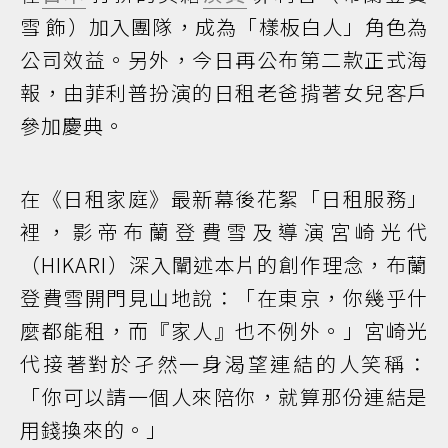
雪 飾）加入團隊，成為「樣板白人」角色為
公司效益。另外，今日再公布第二款正式海
報，由菲利普扮演的日租老爸揹著女兒客戶
參加慶典。
在《日租家庭》最新幕後花絮「日租服務」
裡，影帝布蘭登費雪及導演宮崎光代
（HIKARI）深入闡述本片的創作理念，布蘭
登費雪開門見山地說：「在東京，你幾乎什
麼都能租，而『家人』也不例外。」宮崎光
代接著對於孑然一身渴望連結的人笑稱：
「你可以請一個人來陪你，就算那份連結是
用錢換來的。」