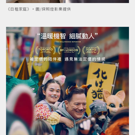
《日租家庭》。圖/探照燈影業提供