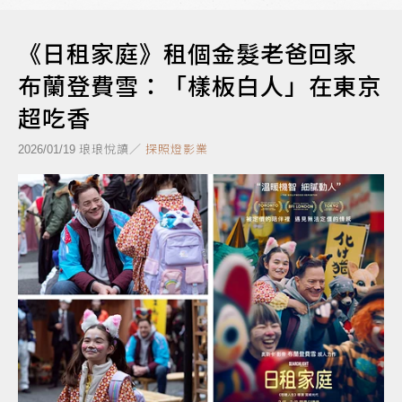
《日租家庭》租個金髮老爸回家
布蘭登費雪：「樣板白人」在東京
超吃香
琅琅悅讀／
探照燈影業
2026/01/19