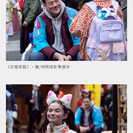
《日租家庭》。圖/探照燈影業提供