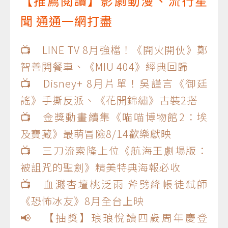
【推薦閱讀】影劇動漫、流行星
聞 通通一網打盡
📺 LINE TV 8月強檔！《開火開伙》鄭
智善開餐車、《MIU 404》經典回歸
📺 Disney+ 8月片單！吳謹言《御廷
謠》手撕反派、《花開錦繡》古裝2搭
📺 金獎動畫續集《喵喵博物館2：埃
及寶藏》最萌冒險8/14歡樂獻映
📺 三刀流索隆上位《航海王劇場版：
被詛咒的聖劍》精美特典海報必收
📺 血濺杏壇桃泛雨 斧劈絳帳徒弒師
《恐怖冰友》8月全台上映
📢 【抽獎】琅琅悅讀四歲周年慶登