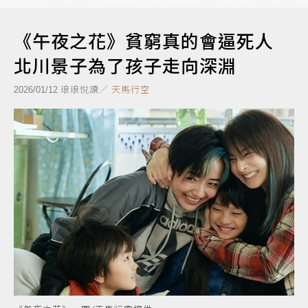
《午夜之花》貧窮真的會逼死人
北川景子為了孩子走向深淵
琅琅悅讀／
天馬行空
2026/01/12