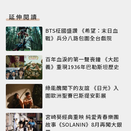
延伸閱讀
BTS柾國盛讚 《希望：末日血
戰》兵分八路包圍全台戲院
百年血淚的第一聲喪鐘 《大起
義》重現1936年巴勒斯坦歷史
綠能醜聞下的友誼 《日光》入
圍歐洲聖賽巴斯提安影展
宮崎葵經典重映 純愛青春樂團
故事《SOLANIN》8月再闖大銀