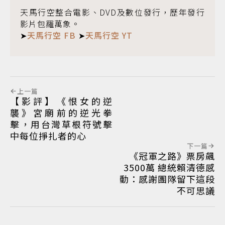
天馬行空整合電影、DVD及數位發行，歷年發行
影片包羅萬象。
➤
天馬行空 FB
➤
天馬行空 YT
上一篇
【影評】《恨女的逆
襲》宮廟前的逆光拳
擊，用台灣草根符號擊
中每位掙扎者的心
下一篇
《冠軍之路》票房飆
3500萬 總統賴清德感
動：感謝團隊留下這段
不可思議