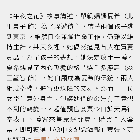
《午夜之花》故事講述，單親媽媽夏希（北
川景子 飾）為了躲避債主，帶著兩個孩子逃
到
東京
，雖然日夜兼職拚命工作，仍難以維
持生計。某天夜裡，她偶然撞見有人在買賣
毒品，為了孩子的夢想，她決定放手一搏。
夏希遇見了內心孤獨的格鬥選手多摩惠（森
田望智 飾），她自願成為夏希的保鑣，兩人
組成搭檔，進行更危險的交易。然而，一位
女學生意外身亡，卻讓她們的命運有了意想
不到的轉變…。超值預售套票今日於天馬行
空表單、博客來售票網開賣，購買單人套
票，即可獲得「A3中文紀念海報」壹張。更
多資訊👉
天馬行空粉絲團