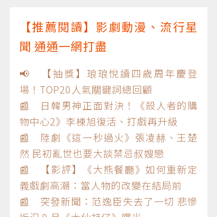
【推薦閱讀】影劇動漫、流行星
聞 通通一網打盡
📢 【抽獎】琅琅悅讀四歲周年慶登
場！TOP20人氣關鍵詞總回顧
📰 日韓男神正面對決！《殺人者的購
物中心2》李棟旭復活、打戲再升級
📰 陸劇《這一秒過火》張凌赫、王楚
然 民初亂世也要大談禁忌叔嫂戀
📰 【影評】《大熊餐廳》如何重新定
義戲劇高潮：當人物的改變在結局前
📰 突發新聞：范逸臣失去了一切 悲慘