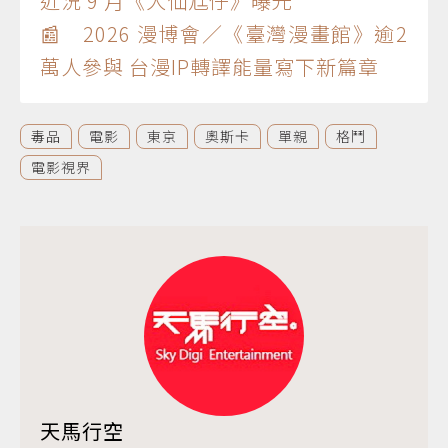
近況 9 月《大仙尪仔》曝光
📰 2026 漫博會／《臺灣漫畫館》逾2
萬人參與 台漫IP轉譯能量寫下新篇章
毒品
電影
東京
奧斯卡
單親
格鬥
電影視界
天馬行空