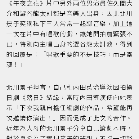
《午夜之花》片中另外兩位男演員佐久間大
介和澀谷龍太則都是音樂人出身，因此北川
景子笑稱私下三人常常一起聊音樂，加上這
一次在片中有唱歌的戲，讓她開拍前緊張不
已，特別向主唱出身的澀谷龍太討教，得到
的回覆是：「唱歌重要的不是技巧，而是靈
魂！」
北川景子坦言，自己和內田英治導演因拍攝
日劇《落日》結緣，當時內田導演便向她表
示「下次我親自擔任編劇的作品，希望能再
次邀請你演出！」因而促成了此次的合作。
近年為人母的北川景子分享自己讀劇本時，
對於夏希為了實現孩子的夢想，不惜一切豁