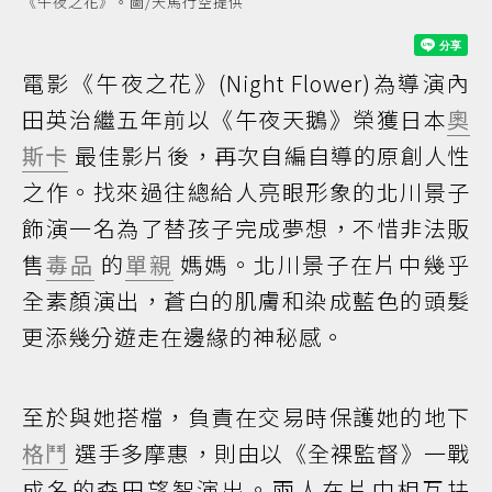
《午夜之花》。圖/天馬行空提供
電影《午夜之花》(Night Flower)為導演內
田英治繼五年前以《午夜天鵝》榮獲日本
奧
斯卡
最佳影片後，再次自編自導的原創人性
之作。找來過往總給人亮眼形象的北川景子
飾演一名為了替孩子完成夢想，不惜非法販
售
毒品
的
單親
媽媽。北川景子在片中幾乎
全素顏演出，蒼白的肌膚和染成藍色的頭髮
更添幾分遊走在邊緣的神秘感。
至於與她搭檔，負責在交易時保護她的地下
格鬥
選手多摩惠，則由以《全裸監督》一戰
成名的森田望智演出。兩人在片中相互扶