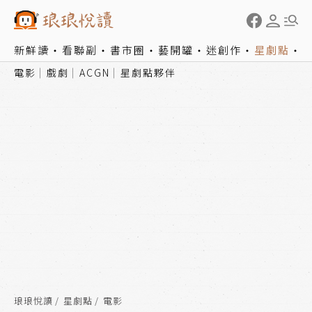
新鮮讀
看聯副
書市圈
藝開罐
迷創作
星劇點
電影
戲劇
ACGN
星劇點夥伴
琅琅悅讀
星劇點
電影