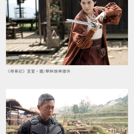
《尋秦記》宣萱。圖/華映娛樂提供