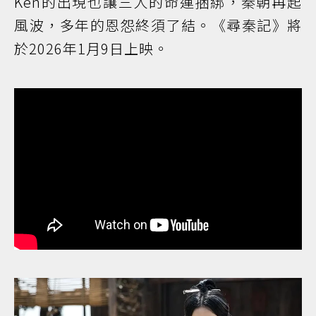
Ken的出現也讓三人的命運捆綁，秦朝再起
風波，多年的恩怨終須了結。《尋秦記》將
於2026年1月9日上映。