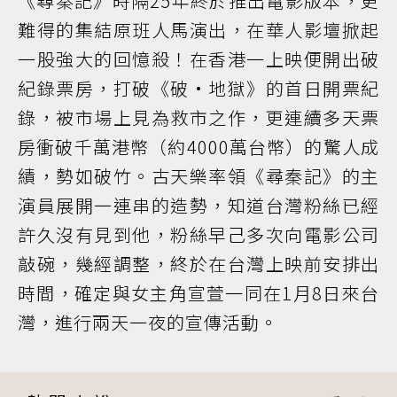
《尋秦記》時隔25年終於推出電影版本，更
難得的集結原班人馬演出，在華人影壇掀起
一股強大的回憶殺！在香港一上映便開出破
紀錄票房，打破《破·地獄》的首日開票紀
錄，被市場上見為救市之作，更連續多天票
房衝破千萬港幣（約4000萬台幣）的驚人成
績，勢如破竹。古天樂率領《尋秦記》的主
演員展開一連串的造勢，知道台灣粉絲已經
許久沒有見到他，粉絲早己多次向電影公司
敲碗，幾經調整，終於在台灣上映前安排出
時間，確定與女主角宣萱一同在1月8日來台
灣，進行兩天一夜的宣傳活動。