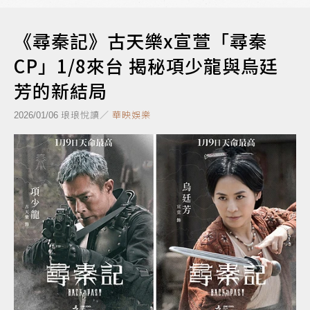
《尋秦記》古天樂x宣萱「尋秦
CP」1/8來台 揭秘項少龍與烏廷
芳的新結局
琅琅悅讀／
華映娛樂
2026/01/06