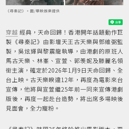
《尋秦記》。圖/華映娛樂提供
穿越
經典，天命回歸！香港開年話題動作巨
製《尋秦記》由影壇天王古天樂與鄧維弼監
製，吳炫輝與黎震龍執導，由港劇的原班人
馬古天樂、林峯、宣萱、郭羡妮及滕麗名領
銜主演，確定於2026年1月9日天命回歸、全
台上映。古天樂睽違12年，再度為電影來台
宣傳，他將與宣萱繼25年前一同來宣傳港劇
版後，再度一起赴台造勢，將出席多場映後
見面會，全力寵粉。