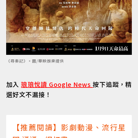
《尋秦記》。圖/華映娛樂提供
加入
琅琅悅讀 Google News
按下追蹤，精
選好文不漏接！
【推薦閱讀】影劇動漫、流行星