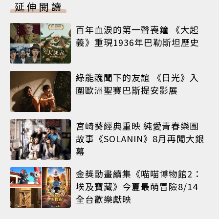
延伸閱讀
百年血淚的第一聲喪鐘 《大起
義》重現1936年巴勒斯坦歷史
綠能醜聞下的友誼 《日光》入
圍歐洲聖賽巴斯提安影展
宮崎葵經典重映 純愛青春樂團
故事《SOLANIN》8月再闖大銀
幕
金獎動畫續集《喵喵博物館2：
埃及寶藏》今夏最萌冒險8/14
全台歡樂獻映