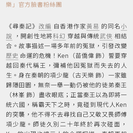
樂」官方臉書粉絲團
《尋秦記》
改編
自香港作家
黃易
的同名
小
說
，開創性地將
科幻
穿越與傳統
武俠
相結
合。故事描述一場多年前的冤獄，引發改變
歷史
命運的危機！Ken（苗僑偉 飾）誓要穿
越回秦代稱王，彌補他因冤獄而失去的人
生。身在秦朝的項少龍（古天樂 飾）一家雖
歸隱田園，無奈一舉一動仍被他的徒弟秦王
（林峯 飾）盡收眼底；正當秦王以為即將一
統六國，稱霸天下之時，竟碰到現代人Ken
的突襲，他不得不去尋找自己又敬又畏師傅
項少龍。師徒久別二十年終於再次碰面，