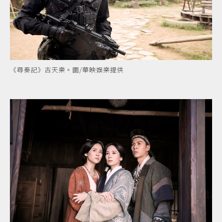
《尋秦記》古天樂。圖/華映娛樂提供