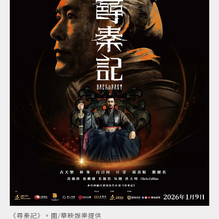
《尋秦記》。圖/華映娛樂提供