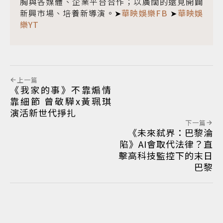
胸與各媒體、企業平台合作；以廣闊的遠見開闢
新興市場、培養新導演。➤
華映娛樂FB
➤
華映娛
樂YT
上一篇
《我家的事》不靠煽情
靠細節 曾敬驊x黃珮琪
演活新世代掙扎
下一篇
《未來弒界：巴黎淪
陷》AI會取代法律？直
擊高科技監控下的末日
巴黎