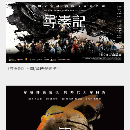
《尋秦記》。圖/華映娛樂提供