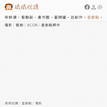
新鮮讀
看聯副
書市圈
藝開罐
迷創作
星劇點
電影
戲劇
ACGN
星劇點夥伴
琅琅悅讀
星劇點
電影