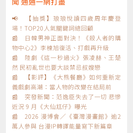
聞 通通一網打盡
📢 【抽獎】琅琅悅讀四歲周年慶登
場！TOP20人氣關鍵詞總回顧
📰 日韓男神正面對決！《殺人者的購
物中心2》李棟旭復活、打戲再升級
📰 陸劇《這一秒過火》張凌赫、王楚
然 民初亂世也要大談禁忌叔嫂戀
📰 【影評】《大熊餐廳》如何重新定
義戲劇高潮：當人物的改變在結局前
📰 突發新聞：范逸臣失去了一切 悲慘
近況 9 月《大仙尪仔》曝光
📰 2026 漫博會／《臺灣漫畫館》逾2
萬人參與 台漫IP轉譯能量寫下新篇章