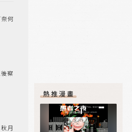
可奈何
院後察
熱推漫畫
孩秋月