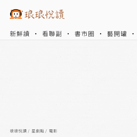
新鮮讀
看聯副
書市圈
藝開罐
琅琅悅讀
星劇點
電影