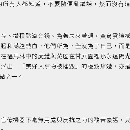
的所有人都知道，不要隨便亂講話，然而沒有
生存、攢積點滴金錢、為著未來著想，黃育雲這
頭腦和滿腔熱血，他們所為，全沒為了自己，而
泡在福馬林中的屍體與藏匿在甘蔗園裡那永遠陽
容浮出…「美好人事物被摧毀」的極致痛楚，亦
點之一。
大官僚機器下毫無用處與反抗之力的酸苦豪語，
。