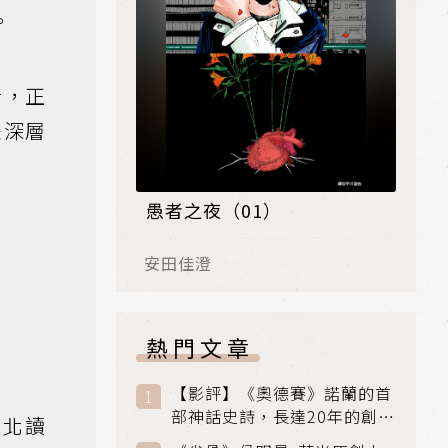
。
音，正
味深層
愚者之夜（01）
安田佳澄
熱門文章
【影評】《奧德賽》諾蘭的首
部神話史詩，長達20年的創傷
台北讀
與贖罪之旅