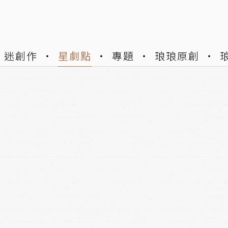
迷創作
星劇點
專題
琅琅原創