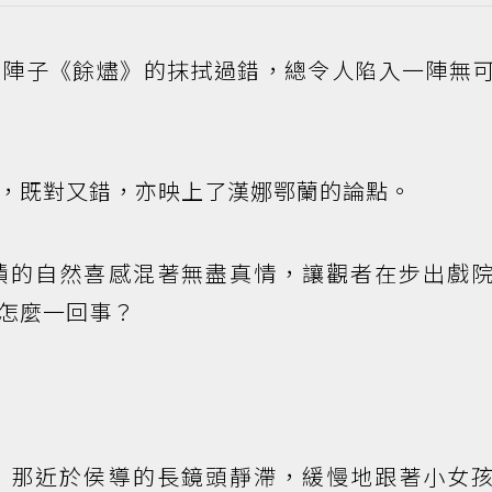
前陣子《餘燼》的抹拭過錯，總令人陷入一陣無
，既對又錯，亦映上了漢娜鄂蘭的論點。
積的自然喜感混著無盡真情，讓觀者在步出戲
怎麼一回事？
，那近於侯導的長鏡頭靜滯，緩慢地跟著小女