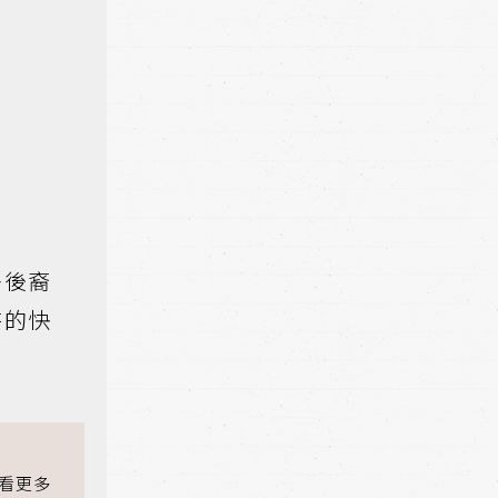
多後裔
待的快