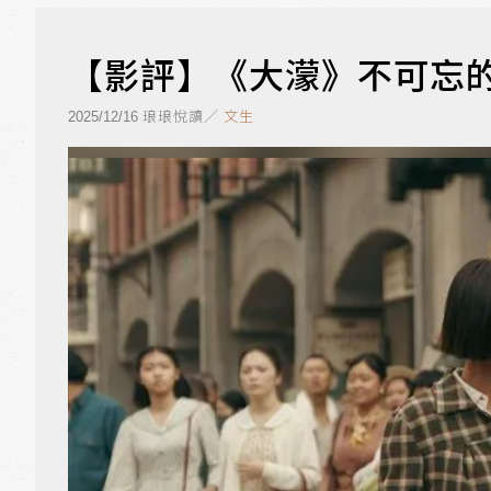
【影評】《大濛》不可忘
琅琅悅讀／
文生
2025/12/16