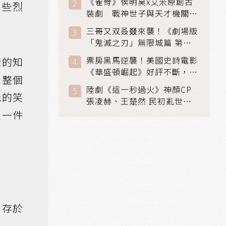
《雀骨》侯明昊x艾米原創古
這些烈
裝劇 戰神世子與天才機關師
聯手攻克身世之謎
三哥又双叒叕來襲！《劇場版
「鬼滅之刃」無限城篇 第一
章》 七月首登串流平台
票房黑馬逆襲！美國史詩電影
樣的知
《華盛頓崛起》好評不斷，輾
是整個
壓《玩具總動員5》、《超少
陸劇《這一秒過火》神顏CP
女》
光的笑
張凌赫、王楚然 民初亂世、
家仇國難也要大談禁忌叔嫂戀
是一件
只存於