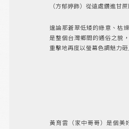
（方郁婷飾）從遠處鑽進甘蔗
遑論那蒼翠低矮的綠意、枯
是整個台灣鄉間的通俗之貌
重擊地再度以螢幕色調魅力砸
黃育雲（家中哥哥）是個美