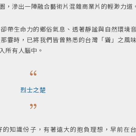
園，滲出一陣融合藝術片混雜商業片的輕渺力道
燥卻帶生命力的鄉俗氣息、透著靜謐與自然環境
，那霎時，已將我們皆曾熟悉的台灣「聳」之風
入所有人腦中。
烈士之楚
好的知識份子，有著遠大的抱負理想，早前在