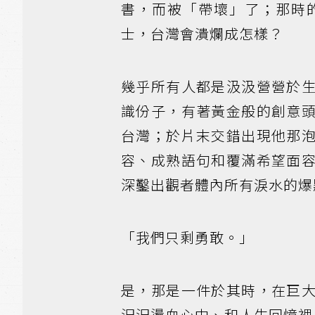
書，而被「帶壞」了；那時
士，台灣會潰爛成怎樣？
幾乎所有人都是汲汲營營於
識份子，有著黃金般的創意
台灣；於片末交錯出現他那
容、成熟語句和覆滿希望面
深鑿出觀者體內所有淚水的爆
「我們只剩勇敢。」
是，那是一件於其時，在巨
汩汩燙血心中、和人生回憶裡