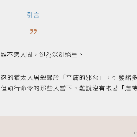
引言
雖不適人間，卻為深刻絕重。
殘忍的猶太人屠殺歸於「平庸的邪惡」，引發諸
，但執行命令的那些人當下，難說沒有抱著「虐