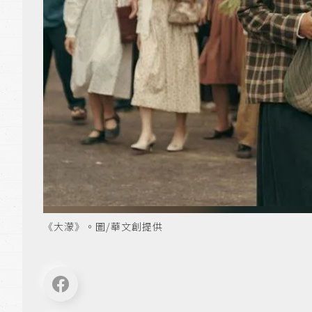
《大濛》。圖/華文創提供