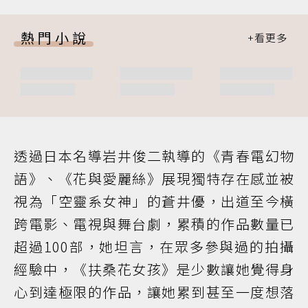
熱門小說
透過日本名導岩井俊二執導的《青春電幻物
語》、《花與愛麗絲》展現獨特存在感並被
視為「空靈系女神」的蒼井優，出道至今橫
跨電影、電視與舞台劇，累積的作品數量已
超過100部，她坦言，在眾多參與過的拍攝
經驗中，《扶桑花女孩》是少數讓她覺得身
心到達極限的作品，讓她累到甚至一度想落