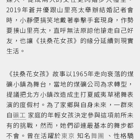
2019年蒼井優跟山里亮太舉辦結婚記者會
時，小靜便搞笑地戴著拳擊手套現身，作勢
要揍山里亮太，直呼無法原諒他搶走自己好
友，也讓《扶桑花女孩》的緣分延續到現實
生活。
《扶桑花女孩》故事以1965年走向衰落的煤
礦小鎮為舞台，當地的煤礦公司為求轉型，
提議把北方小鎮改造成主打夏威夷草裙舞表
演的度假村。為了家鄉與自身未來，一群來
自
礦工
家庭的年輕女孩決定參與這項前所未
有的挑戰，然而，她們卻連最基本的舞步都
不會。曾在活躍於
東京
知名
舞團
、性格驕