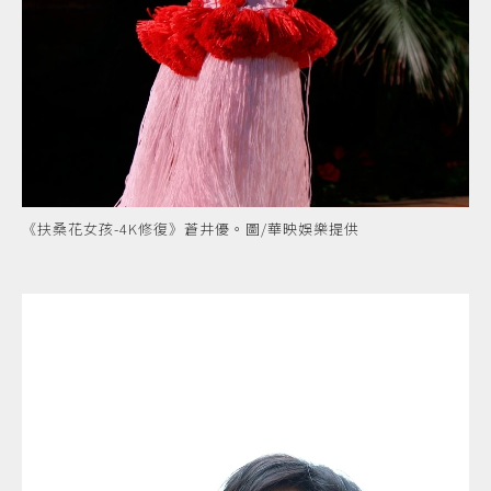
《扶桑花女孩-4K修復》蒼井優。圖/華映娛樂提供