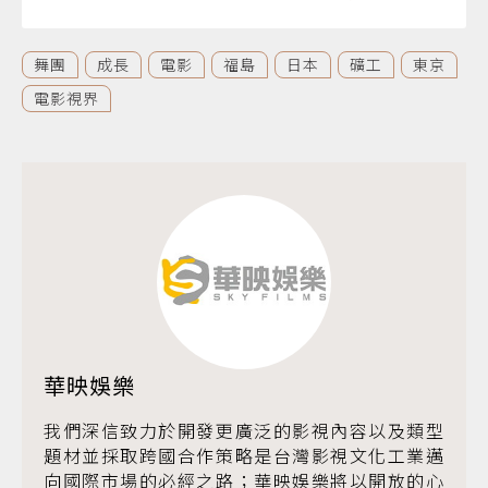
舞團
成長
電影
福島
日本
礦工
東京
電影視界
華映娛樂
我們深信致力於開發更廣泛的影視內容以及類型
題材並採取跨國合作策略是台灣影視文化工業邁
向國際市場的必經之路；華映娛樂將以開放的心