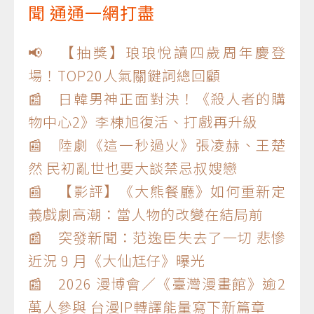
聞 通通一網打盡
📢 【抽獎】琅琅悅讀四歲周年慶登
場！TOP20人氣關鍵詞總回顧
📰 日韓男神正面對決！《殺人者的購
物中心2》李棟旭復活、打戲再升級
📰 陸劇《這一秒過火》張凌赫、王楚
然 民初亂世也要大談禁忌叔嫂戀
📰 【影評】《大熊餐廳》如何重新定
義戲劇高潮：當人物的改變在結局前
📰 突發新聞：范逸臣失去了一切 悲慘
近況 9 月《大仙尪仔》曝光
📰 2026 漫博會／《臺灣漫畫館》逾2
萬人參與 台漫IP轉譯能量寫下新篇章