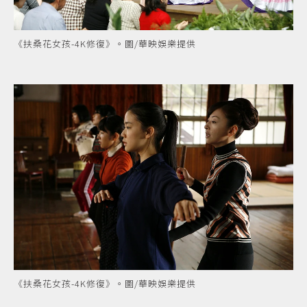
《扶桑花女孩-4K修復》。圖/華映娛樂提供
《扶桑花女孩-4K修復》。圖/華映娛樂提供