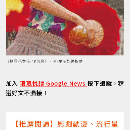
《扶桑花女孩-4K修復》。圖/華映娛樂提供
加入
琅琅悅讀 Google News
按下追蹤，精
選好文不漏接！
【推薦閱讀】影劇動漫、流行星