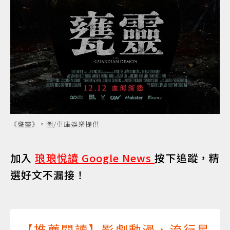
《甕靈》。圖/車庫娛樂提供
加入
琅琅悅讀 Google News
按下追蹤，精
選好文不漏接！
【推薦閱讀】影劇動漫、流行星