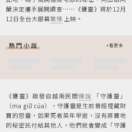
蘭決定攜手展開調查……《甕靈》將於12月
12日全台大銀幕
驚悚
上映。
熱門小說
《甕靈》啟發自越南民間
傳說
「守護靈」
（ma giữ của），守護靈是生前曾經埋藏財
寶的怨靈，如果死者英年早逝，沒有將寶地
的秘密託付給其他人，他們就會變成「守護