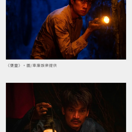
《甕靈》。圖/車庫娛樂提供