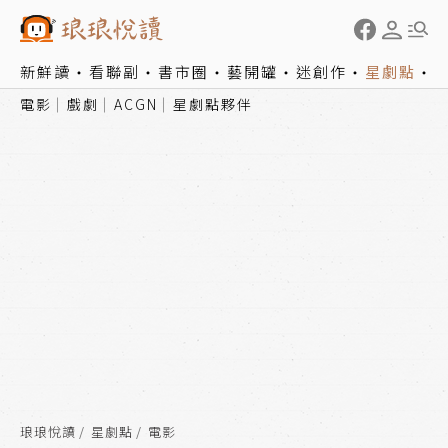
新鮮讀
看聯副
書市圈
藝開罐
迷創作
星劇點
電影
戲劇
ACGN
星劇點夥伴
琅琅悅讀
星劇點
電影