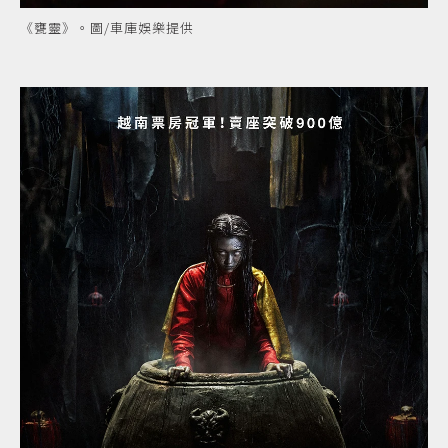
《甕靈》。圖/車庫娛樂提供