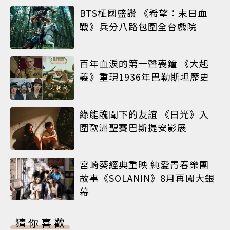
BTS柾國盛讚 《希望：末日血
戰》兵分八路包圍全台戲院
百年血淚的第一聲喪鐘 《大起
義》重現1936年巴勒斯坦歷史
綠能醜聞下的友誼 《日光》入
圍歐洲聖賽巴斯提安影展
宮崎葵經典重映 純愛青春樂團
故事《SOLANIN》8月再闖大銀
幕
猜你喜歡