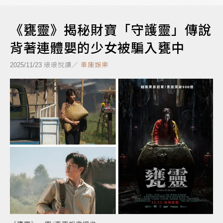
《甕靈》揭秘財寶「守護靈」傳說
背著連體嬰的少女被騙入甕中
琅琅悅讀／
車庫娛樂
2025/11/23