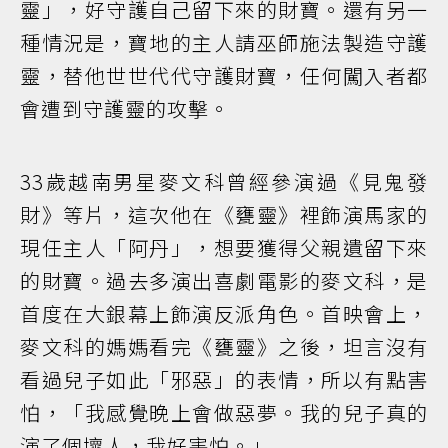
靈」，好守護自己留下來的財寶。還有另一
種情況是，寶地的主人請巫師施法製造守護
靈，替他世世代代守護財寶，任何闖入者都
會遭到守護靈的攻擊。
33歲越南男星麥文科曾經參演過《見鬼發
財》等片，這次他在《甕靈》裡飾演馬家的
現任主人「阿丹」，想要獲得父親遺留下來
的財寶。過去多演出喜劇電影的麥文科，是
首度在大銀幕上飾演反派角色。首映會上，
麥文科的媽媽看完《甕靈》之後，坦言沒有
看過兒子如此「邪惡」的表情，所以有點害
怕，「我感覺晚上會做惡夢。我的兒子真的
演了個壞人，我好害怕。」