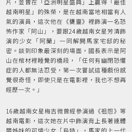
片，並曾在「亞洲明星盛典」上贏得「最佳
越南明星」的殊榮，是在越南當地相當有人
氣的演員，這次他在《甕靈》裡飾演一名恐
怖作家「阿山」，要跟24歲越南女星芳清飾
演的少女「阿蘭」一同解開馬家宅邸的秘
密。談到印象最深刻的場面，國長表示是阿
山在棺材裡睡覺的橋段，「任何有幽閉恐懼
症的人都無法忍受，第一次嘗試這種戲份感
覺很奇怪，即使只是在電影裡，我也不想再
經歷一次。」
16歲越南女星梅吉微曾經參演過《祖怨》等
越南電影，這次她在片中飾演背上長著連體
嬰姊妹的可憐少女「烏特」，馬家的上一代