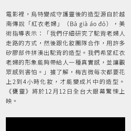
電影裡，烏特變成守護靈後的造型源自於越
南傳說「紅衣老婦」（Bà già áo đỏ），美
術指導表示：「我們仔細研究了駝背老婦人
走路的方式，然後跟化妝團隊合作，用許多
矽膠部件拼湊出駝背的造型。我們希望紅衣
老婦的形象能夠帶給人一種真實感，並讓觀
眾感到害怕。」據了解，梅吉微每次都要花
上2到4小時化妝，才能變成片中的造型。
《甕靈》將於12月12日全台大銀幕驚悚上
映。