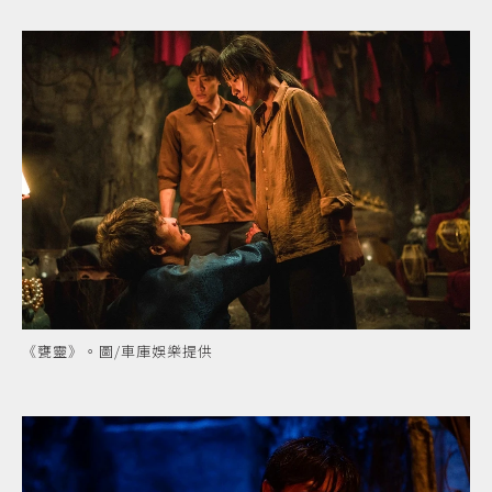
《甕靈》。圖/車庫娛樂提供