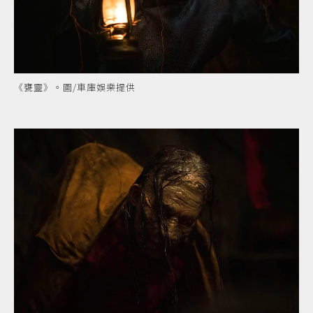
《甕靈》。圖/車庫娛樂提供