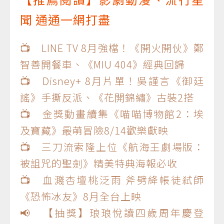
聞 通通一網打盡
📺 LINE TV 8月強檔！《開火開伙》鄭
智善開餐車、《MIU 404》經典回歸
📺 Disney+ 8月片單！吳謹言《御廷
謠》手撕反派、《花開錦繡》古裝2搭
📺 金獎動畫續集《喵喵博物館2：埃
及寶藏》最萌冒險8/14歡樂獻映
📺 三刀流索隆上位《航海王劇場版：
被詛咒的聖劍》精美特典海報必收
📺 血濺杏壇桃泛雨 斧劈絳帳徒弒師
《恐怖冰友》8月全台上映
📢 【抽獎】琅琅悅讀四歲周年慶登