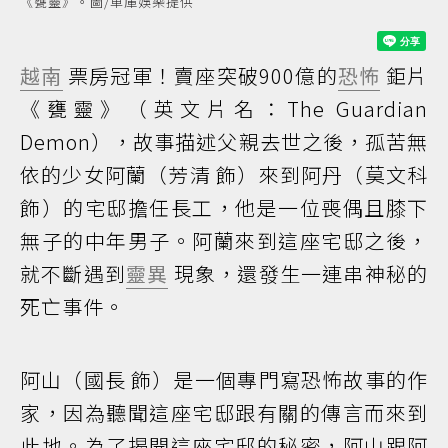
《甕靈》。圖/車庫娛樂提供
越南
票房冠軍！賣座突破900億的
恐怖
鉅片
《甕靈》（英文片名：The Guardian
Demon），故事描述父親去世之後，孤苦無
依的少女阿蘭（芳清 飾）來到阿丹（莫文科
飾）的宅邸擔任長工，他是一位喪偶且膝下
無子的中年男子。阿蘭來到這座宅邸之後，
就不斷遇到
靈異
現象，還發生一連串神秘的
死亡事件。
阿山（國長 飾）是一個專門寫恐怖故事的作
家，因為聽聞這座宅邸跟有關的傳言而來到
此地。為了揭開這座宅邸的秘密，阿山跟阿