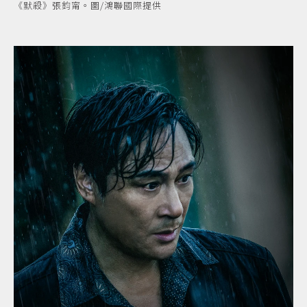
《默殺》張鈞甯。圖/鴻聯國際提供