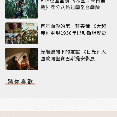
BTS柾國盛讚 《希望：末日血
戰》兵分八路包圍全台戲院
百年血淚的第一聲喪鐘 《大起
義》重現1936年巴勒斯坦歷史
綠能醜聞下的友誼 《日光》入
圍歐洲聖賽巴斯提安影展
猜你喜歡