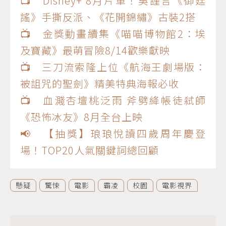
📺 Disney+ 8月片單！吳謹言《御廷
謠》手撕反派、《花開錦繡》古裝2搭
📺 金獎動畫續集《喵喵博物館2：埃
及寶藏》最萌冒險8/14歡樂獻映
📺 三刀流索隆上位《航海王劇場版：
被詛咒的聖劍》精美特典海報必收
📺 血濺杏壇桃泛雨 斧劈絳帳徒弒師
《恐怖冰友》8月全台上映
📢 【抽獎】琅琅悅讀四歲周年慶登
場！TOP20人氣關鍵詞總回顧
懸疑
驚悚
電影
霸凌
校園
電影視界