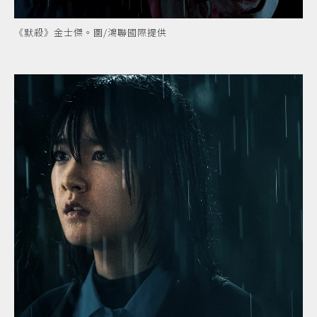
《默殺》金士傑。圖/鴻聯國際提供