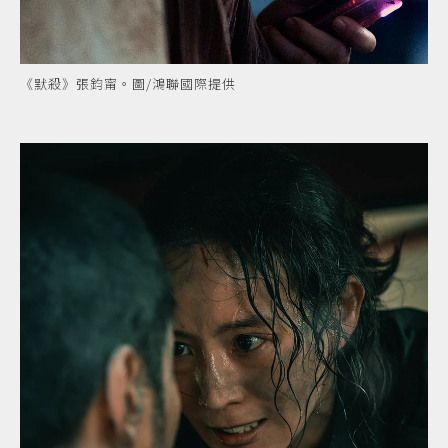
《默殺》張鈞甯。圖/鴻聯國際提供