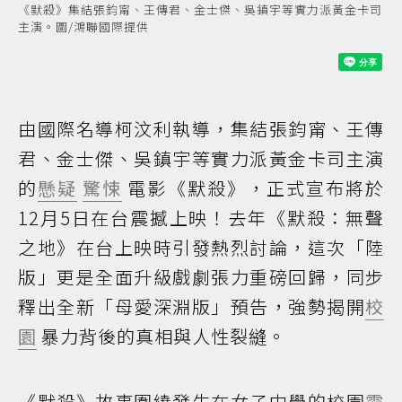
《默殺》集結張鈞甯、王傳君、金士傑、吳鎮宇等實力派黃金卡司
主演。圖/鴻聯國際提供
由國際名導柯汶利執導，集結張鈞甯、王傳
君、金士傑、吳鎮宇等實力派黃金卡司主演
的
懸疑
驚悚
電影《默殺》，正式宣布將於
12月5日在台震撼上映！去年《默殺：無聲
之地》在台上映時引發熱烈討論，這次「陸
版」更是全面升級戲劇張力重磅回歸，同步
釋出全新「母愛深淵版」預告，強勢揭開
校
園
暴力背後的真相與人性裂縫。
《默殺》故事圍繞發生在女子中學的校園
霸