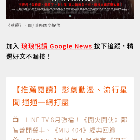
《默殺》。圖/鴻聯國際提供
加入
琅琅悅讀 Google News
按下追蹤，精
選好文不漏接！
【推薦閱讀】影劇動漫、流行星
聞 通通一網打盡
📺 LINE TV 8月強檔！《開火開伙》鄭
智善開餐車、《MIU 404》經典回歸