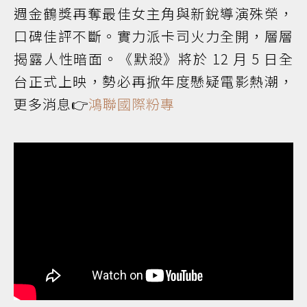
週金鶴獎再奪最佳女主角與新銳導演殊榮，
口碑佳評不斷。實力派卡司火力全開，層層
揭露人性暗面。《默殺》將於 12 月 5 日全
台正式上映，勢必再掀年度懸疑電影熱潮，
更多消息👉
鴻聯國際粉專