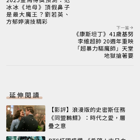
冰冰《地母》頂假鼻子
是最大魔王？劉若英、
方郁婷演技精彩
下一篇
《康斯坦丁》41歲基努
李維超帥 20週年重映
「超暴力驅魔師」天堂
地獄搶著要
延伸閱讀
【影評】浪漫版的史密斯任務
《同盟鶼鰈》：時代之愛，層
疊之意