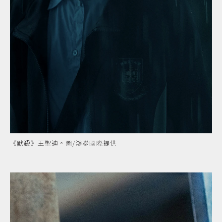
《默殺》王聖迪。圖/鴻聯國際提供