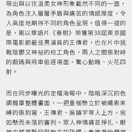
現出與以往溫柔女神形象截然不同的一面，
為角色注入層層矛盾與痛苦的情感厚度，令
人高度地期待不同的角色呈現。值得一提的
是，剛以華語片《春樹》榮獲第38屆東京國
際電影節最佳男演員的王傳君，也在片中挑
戰陰鬱又神祕的校工角色，兩人之間張對峙
的戲碼與飛車追逐場面，驚心動魄、火花四
射。
而在同步曝光的定檔海報中，陰暗深沉的色
調籠罩整體畫面，一把重槌懸立於被繩索束
縛的張鈞甯、王傳君、吳鎮宇等人上方，宛
如懸而未落的審判。眾人神情痛苦掙扎，眼
神中藏著壓抑與無言的恐懼，象徵著他們被