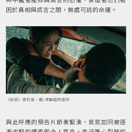
困於真相與謊言之間，無處可逃的命運。
《默殺》張鈞甯。圖/鴻聯國際提供
與此呼應的預告片節奏緊湊，氣氛如同被逐
漸收緊的繩索般令人窒息。李涵撕心裂肺的