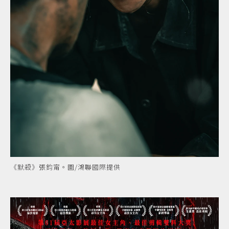
《默殺》張鈞甯。圖/鴻聯國際提供