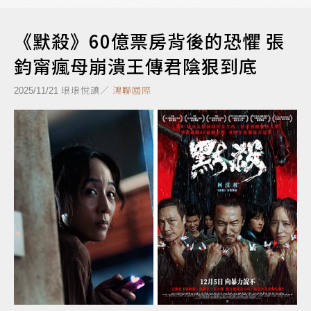
《默殺》60億票房背後的恐懼 張
鈞甯瘋母崩潰王傳君陰狠到底
琅琅悅讀／
鴻聯國際
2025/11/21