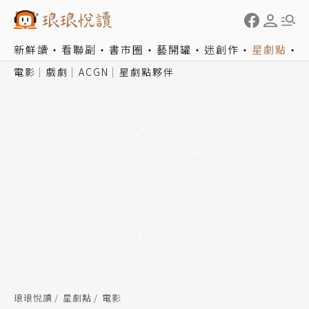
新鮮讀
看聯副
書市圈
藝開罐
迷創作
星劇點
電影
戲劇
ACGN
星劇點夥伴
琅琅悅讀
星劇點
電影