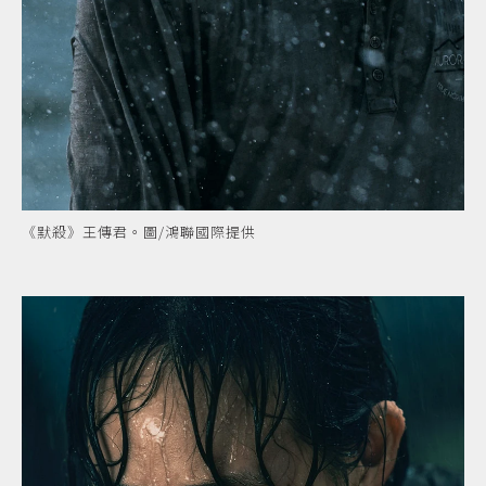
《默殺》王傳君。圖/鴻聯國際提供