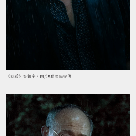
《默殺》吳鎮宇。圖/鴻聯國際提供