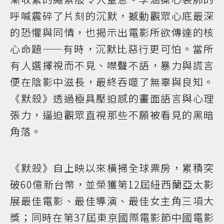
呼喊震碎了片刻的沉默，撼動觀眾心底最深
的恐懼與同情，也揭示出電影所欲傳達的核
心命題——有時，沉默比惡行更可怕。當所
有人選擇視而不見、噤聲不語，暴力與謊言
便在陰影中滋長，最終吞噬了無辜與良知。
《默殺》透過極具壓迫感的畫面語言與心理
張力，逼迫觀眾直視那些不願被看見的黑暗
角落。
《默殺》自上映以來橫掃全球票房，累積突
破60億新台幣，並榮獲第12屆紐西蘭亞太影
展最佳電影、最佳導演、最佳女主角三項大
獎；同時在第37屆東京國際電影節中國電影