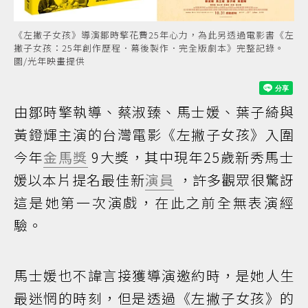
《左撇子女孩》導演鄒時擎花費25年心力，為此另透過電影書《左
撇子女孩：25年創作歷程．幕後製作．完全版劇本》完整記錄。
圖/光年映畫提供
由鄒時擎執導、蔡淑臻、馬士媛、葉子綺與
黃鐙輝主演的台灣電影《左撇子女孩》入圍
今年
金馬獎
9大獎，其中現年25歲新秀馬士
媛以本片提名最佳新
演員
，許多觀眾很驚訝
這是她第一次演戲，在此之前全無表演經
驗。
馬士媛也不諱言接獲導演邀約時，是她人生
最迷惘的時刻，但是透過《左撇子女孩》的