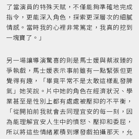
了當演員的特殊天賦，不僅能夠準確地完成
指令，更能深入角色，探索更深層次的細膩
情感。當時我的心裡非常篤定，我真的挖到
一塊寶了。」
另一場讓導演驚喜的則是馬士媛與蔡淑臻的
爭執戲，馬士媛表示事前雖有一點緊張但更
覺得有趣，「畢竟平常不是太敢這樣亂發脾
氣」她笑說。片中她的角色在經濟狀況、學
業甚至是性別上都有處處被壓抑的不平衡，
「從開拍前我就會去同理宜安的每一刻，因
為能理解宜安人生中的憤怒、壓抑和委屈，
所以將這些情緒累積到爆發戲拍攝那天，允