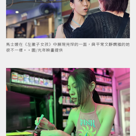
馬士媛在《左撇子女孩》中展現兇悍的一面，與平常文靜嫻雅的她
很不一樣。。圖/光年映畫提供