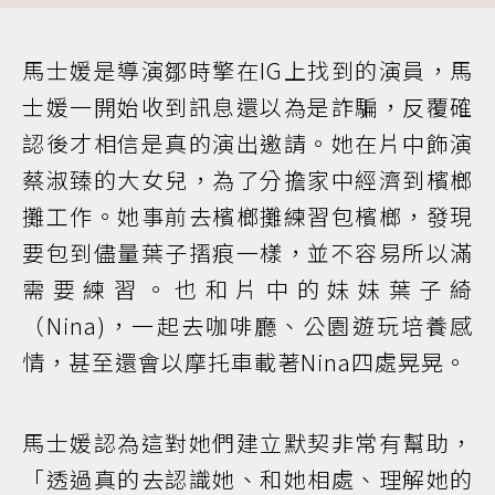
馬士媛是導演鄒時擎在IG上找到的演員，馬
士媛一開始收到訊息還以為是詐騙，反覆確
認後才相信是真的演出邀請。她在片中飾演
蔡淑臻的大女兒，為了分擔家中經濟到檳榔
攤工作。她事前去檳榔攤練習包檳榔，發現
要包到儘量葉子摺痕一樣，並不容易所以滿
需要練習。也和片中的妹妹葉子綺
（Nina)，一起去咖啡廳、公園遊玩培養感
情，甚至還會以摩托車載著Nina四處晃晃。
馬士媛認為這對她們建立默契非常有幫助，
「透過真的去認識她、和她相處、理解她的