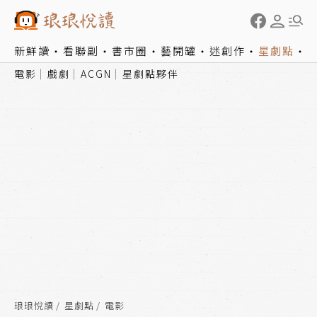
新鮮讀
看聯副
書市圈
藝開罐
迷創作
星劇點
電影
戲劇
ACGN
星劇點夥伴
琅琅悅讀
星劇點
電影