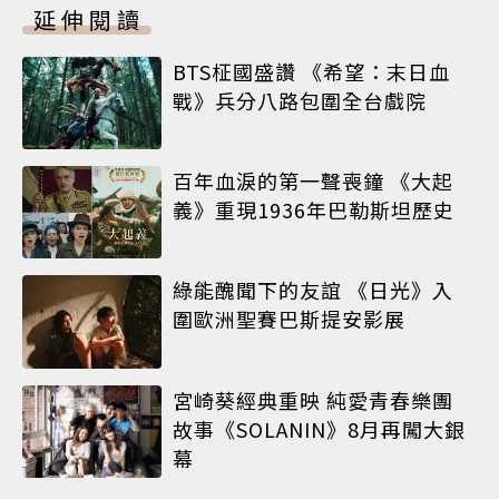
延伸閱讀
BTS柾國盛讚 《希望：末日血
戰》兵分八路包圍全台戲院
百年血淚的第一聲喪鐘 《大起
義》重現1936年巴勒斯坦歷史
綠能醜聞下的友誼 《日光》入
圍歐洲聖賽巴斯提安影展
宮崎葵經典重映 純愛青春樂團
故事《SOLANIN》8月再闖大銀
幕