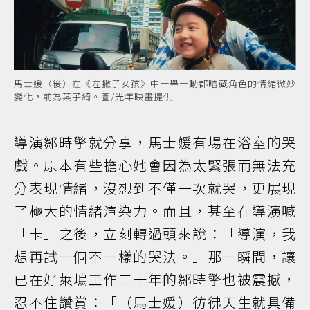
馬士媛（後）在《左撇子女孩》中一舉一動都暗藏角色的情緒微妙
變化，前為葉子綺。圖/光年映畫提供
導演鄒時擎就分享，馬士媛有場在浴室的哭
戲。原本有些擔心她會因為太緊張而無法充
分表現情緒，沒想到不僅一次就哭，更展現
了極大的情緒渲染力。而且，甚至在導演喊
「卡」之後，立刻轉過頭來說：「導演，我
想再試一個不一樣的哭法。」那一瞬間，讓
已在好萊塢工作二十年的鄒時擎也被震撼，
忍不住讚賞：「（馬士媛）彷彿天生就具備