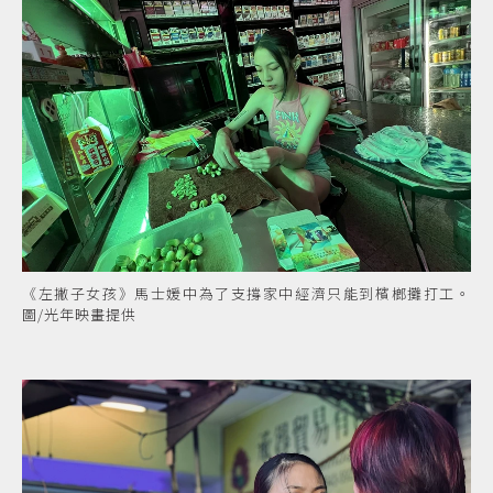
《左撇子女孩》馬士媛中為了支撐家中經濟只能到檳榔攤打工。
圖/光年映畫提供