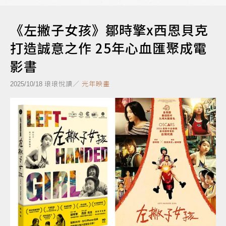
《左撇子女孩》鄒時擎x西恩貝克
打造誠意之作 25年心血匯聚成電
影書
琅琅悅讀／
光年映畫
2025/10/18