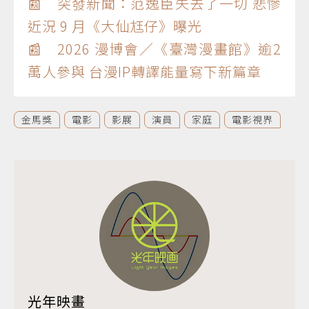
📰 突發新聞：范逸臣失去了一切 悲慘
近況 9 月《大仙尪仔》曝光
📰 2026 漫博會／《臺灣漫畫館》逾2
萬人參與 台漫IP轉譯能量寫下新篇章
金馬獎
電影
影展
演員
家庭
電影視界
光年映畫