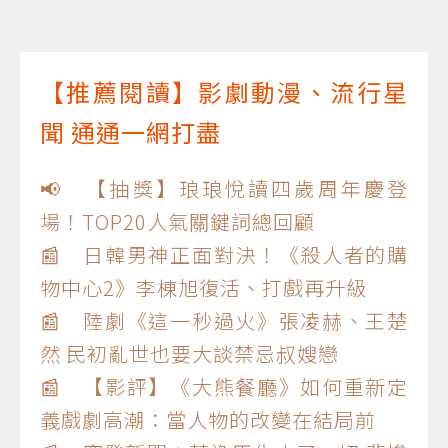
【推薦閱讀】影劇動漫、流行星
聞 通通一網打盡
📢 【抽獎】琅琅悅讀四歲周年慶登
場！TOP20人氣關鍵詞總回顧
📰 日韓男神正面對決！《殺人者的購
物中心2》李棟旭復活、打戲再升級
📰 陸劇《這一秒過火》張凌赫、王楚
然 民初亂世也要大談禁忌叔嫂戀
📰 【影評】《大熊餐廳》如何重新定
義戲劇高潮：當人物的改變在結局前