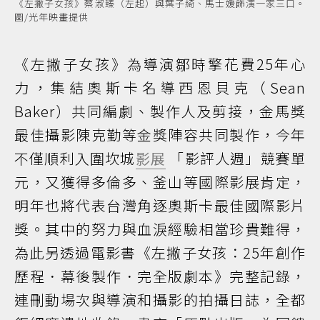
《左撇子女孩》蔡淑臻（左起）與葉子綺、馬士媛飾演一家三口。
圖/光年映畫提供
《左撇子女孩》為導演鄒時擎花費25年心
力，集結奧斯卡名導西恩貝克（Sean
Baker）共同編劇、製作人及剪接，金馬獎
最佳攝影陳克勤等金獎陣容共同製作，今年
不僅順利入圍坎城
影展
「影評人週」競賽單
元，又獲得多倫多、釜山等國際影展肯定，
明年也將代表台灣角逐奧斯卡最佳國際影片
獎。其中的努力與血淚經驗相當珍貴難得，
為此另透過電影書《左撇子女孩：25年創作
歷程．幕後製作．完全版劇本》完整記錄，
連刪動場次與導演和攝影的拍攝日誌，全都