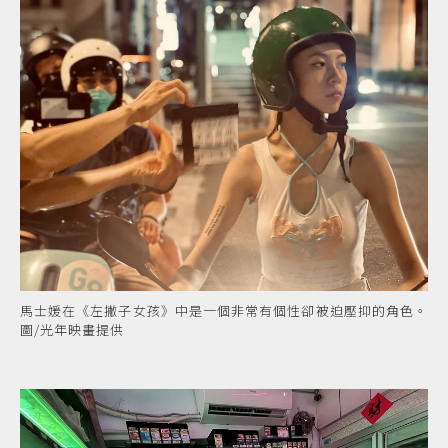
馬士媛在《左撇子女孩》中是一個非常有個性卻被迫壓抑的角色。
圖/光年映畫提供