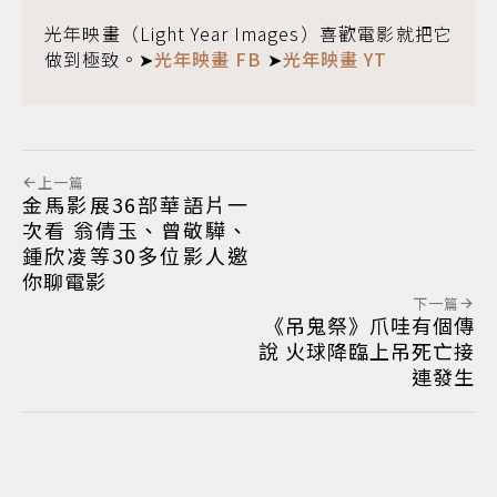
光年映畫（Light Year Images）喜歡電影就把它
做到極致。➤
光年映畫 FB
➤
光年映畫 YT
上一篇
金馬影展36部華語片一
次看 翁倩玉、曾敬驊、
鍾欣凌等30多位影人邀
你聊電影
下一篇
《吊鬼祭》爪哇有個傳
說 火球降臨上吊死亡接
連發生