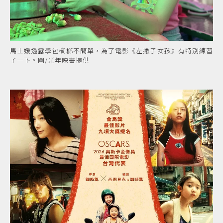
馬士媛透露學包檳榔不簡單，為了電影《左撇子女孩》有特別練習
了一下。圖/光年映畫提供