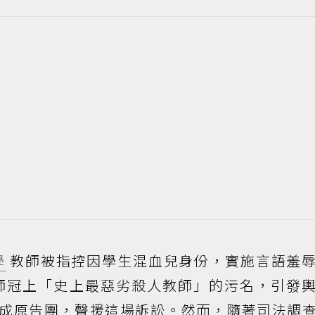
學
教師被指控因學生混血兒身份，實施言語羞
師冠上「史上最惡劣殺人教師」的污名，引發
組成原告團，聲援這場訴訟。然而，隨著司法調