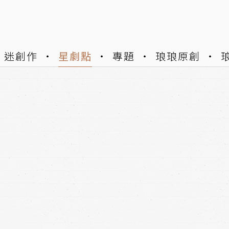
迷創作
星劇點
專題
琅琅原創