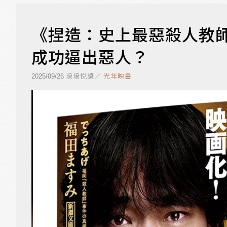
《捏造：史上最惡殺人教師
成功逼出惡人？
琅琅悅讀／
光年映畫
2025/09/26