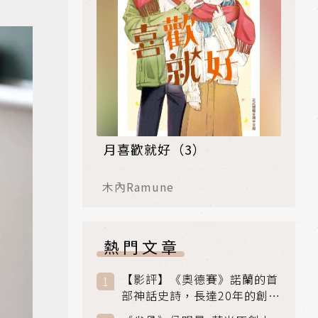
月喜歡就好（3）
木內Ramune
熱門文章
【影評】《奧德賽》諾蘭的首
部神話史詩，長達20年的創傷
與贖罪之旅