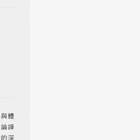
辱與體
輿論譁
查的深