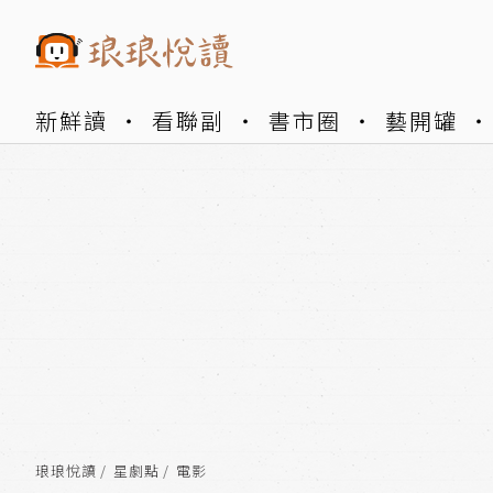
新鮮讀
看聯副
書市圈
藝開罐
琅琅悅讀
星劇點
電影