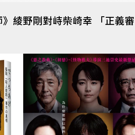
》綾野剛對峙柴崎幸 「正義