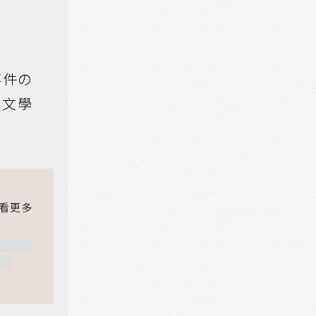
事件の
實文學