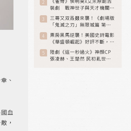
《雀骨》侯明昊x艾米原創古
裝劇 戰神世子與天才機關師
聯手攻克身世之謎
三哥又双叒叕來襲！《劇場版
「鬼滅之刃」無限城篇 第一
章》 七月首登串流平台
票房黑馬逆襲！美國史詩電影
《華盛頓崛起》好評不斷，輾
壓《玩具總動員5》、《超少
陸劇《這一秒過火》神顏CP
女》
張凌赫、王楚然 民初亂世、
家仇國難也要大談禁忌叔嫂戀
崎幸、
美國血
公敵，