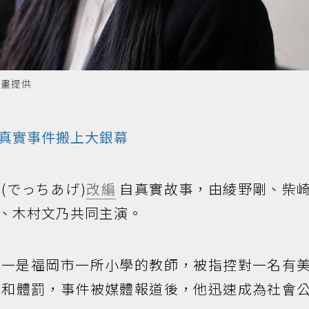
映畫提供
真實事件搬上大銀幕
(でっちあげ)
改編
自真實故事，由綾野剛、柴
、木村文乃共同主演。
下誠一是福岡市一所小學的教師，被指控對一名有
視和體罰，事件被媒體報道後，他迅速成為社會