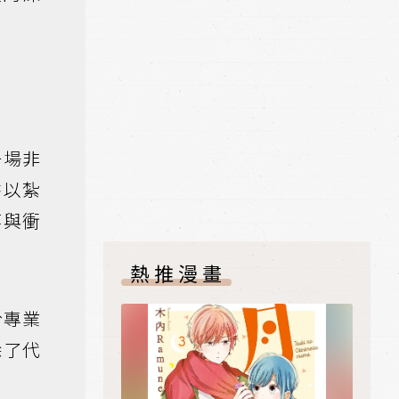
一場非
書以紮
弈與衝
熱推漫畫
於專業
除了代