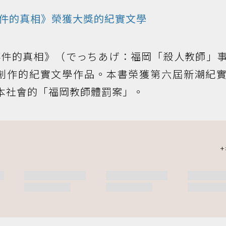
件的真相》榮獲大獎的紀實
文學
事件的真相》（でっちあげ：福岡「殺人教師」
創作的紀實文學作品。本書榮獲第六屆新潮紀
日本社會的「福岡教師體罰案」。