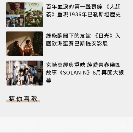
百年血淚的第一聲喪鐘 《大起
義》重現1936年巴勒斯坦歷史
綠能醜聞下的友誼 《日光》入
圍歐洲聖賽巴斯提安影展
宮崎葵經典重映 純愛青春樂團
故事《SOLANIN》8月再闖大銀
幕
猜你喜歡