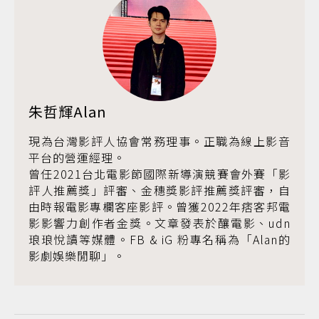
朱哲輝Alan
現為台灣影評人協會常務理事。正職為線上影音
平台的營運經理。
曾任2021台北電影節國際新導演競賽會外賽「影
評人推薦獎」評審、金穗獎影評推薦獎評審，自
由時報電影專欄客座影評。曾獲2022年痞客邦電
影影響力創作者金獎。文章發表於釀電影、udn
琅琅悅讀等媒體。FB & iG 粉專名稱為「Alan的
影劇娛樂閒聊」。