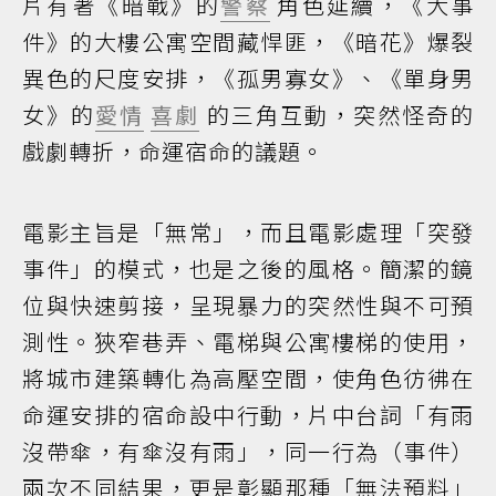
片有著《暗戰》的
警察
角色延續，《大事
件》的大樓公寓空間藏悍匪，《暗花》爆裂
異色的尺度安排，《孤男寡女》、《單身男
女》的
愛情
喜劇
的三角互動，突然怪奇的
戲劇轉折，命運宿命的議題。
電影主旨是「無常」，而且電影處理「突發
事件」的模式，也是之後的風格。簡潔的鏡
位與快速剪接，呈現暴力的突然性與不可預
測性。狹窄巷弄、電梯與公寓樓梯的使用，
將城市建築轉化為高壓空間，使角色彷彿在
命運安排的宿命設中行動，片中台詞「有雨
沒帶傘，有傘沒有雨」，同一行為（事件）
兩次不同結果，更是彰顯那種「無法預料」