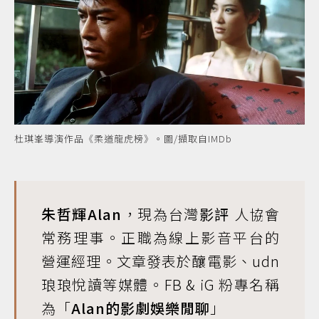
杜琪峯導演作品《柔道龍虎榜》。圖/擷取自IMDb
朱哲輝Alan
，現為台灣
影評
人協會
常務理事。正職為線上影音平台的
營運經理。文章發表於釀電影、udn
琅琅悅讀等媒體。FB & iG 粉專名稱
為「
Alan的影劇娛樂閒聊
」