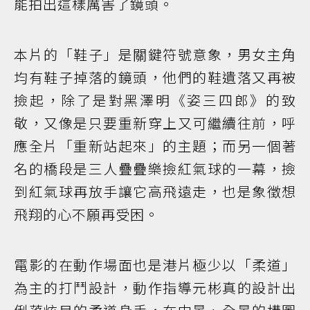
能拍出這樣厲害了鏡頭。
本片的「鞋子」是關鍵符號意象，男女主角
均有鞋子掉落的鏡頭，他們的鞋遺落又再被
撿起，除了是對黑澤明《姿三四郎》的致
敬，又像是只要重新穿上又可繼續往前，呼
應全片「重新站起來」的主題；而另一個著
名的橋段是三人疊疊樂撿紅氣球的一幕，撿
到紅氣球再放手讓它高飛遠走，也是象徵想
飛翔的心不願再受困。
電影的在動作場面也是港片極少以「柔道」
為主的打鬥設計，動作指導元彬真的設計出