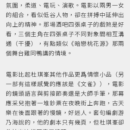
氛圍，柔道、電玩、演歌。電影以兩男一女
的組合，看似低谷人物，卻在拼搏中延伸出
向上的精神。那場酒吧四張桌子的戲煞是好
看，三個主角在四張桌子不同對象間相互溝
通（干擾），有點類似《暗戀桃花源》那兩
個舞台雞同鴨講的情境。
電影比起杜琪峯其他作品更爲情懷小品（另
一部有這樣感覺的應該是《文雀》），電影
的鏡頭語言與剪接節奏還是大師手筆，那幕
應采兒抱著一堆鈔票在夜晚街上奔跑，古天
樂在後面跟著的慢鏡，好迷人。套句編劇游
乃海說的，他的劇本只有幾頁，但杜琪峯卻