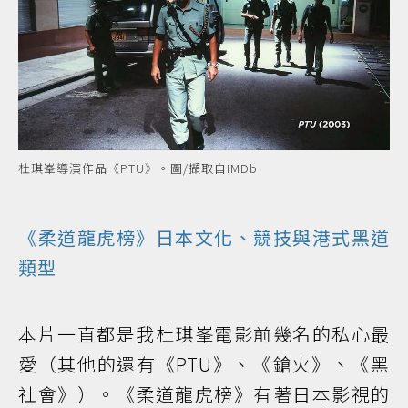
杜琪峯導演作品《PTU》。圖/擷取自IMDb
《柔道龍虎榜》日本文化、競技與港式黑道
類型
本片一直都是我杜琪峯電影前幾名的私心最
愛（其他的還有《PTU》、《鎗火》、《黑
社會》）。《柔道龍虎榜》有著日本影視的