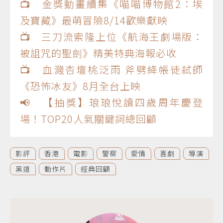
📺 金獎動畫續集《喵喵博物館2：埃
及寶藏》最萌冒險8/14歡樂獻映
📺 三刀流索隆上位《航海王劇場版：
被詛咒的聖劍》精美特典海報必收
📺 血濺杏壇桃泛雨 斧劈絳帳徒弒師
《恐怖冰友》8月全台上映
📢 【抽獎】琅琅悅讀四歲周年慶登
場！TOP20人氣關鍵詞總回顧
影評
香港
電影
警察
愛情
喜劇
導演
黑道
動作片
經典回顧