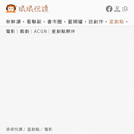
新鮮讀
看聯副
書市圈
藝開罐
迷創作
星劇點
電影
戲劇
ACGN
星劇點夥伴
琅琅悅讀
星劇點
電影