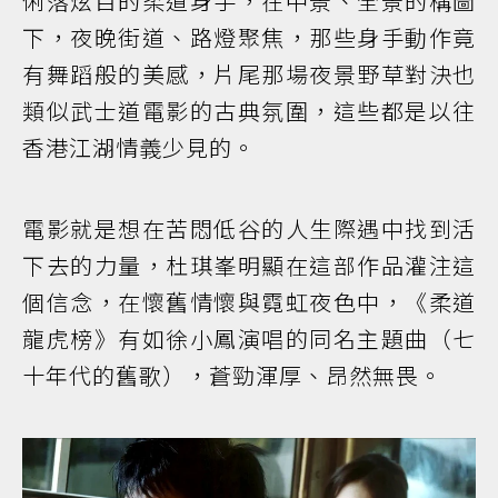
俐落炫目的柔道身手，在中景、全景的構圖
下，夜晚街道、路燈聚焦，那些身手動作竟
有舞蹈般的美感，片尾那場夜景野草對決也
類似武士道電影的古典氛圍，這些都是以往
香港江湖情義少見的。
電影就是想在苦悶低谷的人生際遇中找到活
下去的力量，杜琪峯明顯在這部作品灌注這
個信念，在懷舊情懷與霓虹夜色中，《柔道
龍虎榜》有如徐小鳳演唱的同名主題曲（七
十年代的舊歌），蒼勁渾厚、昂然無畏。