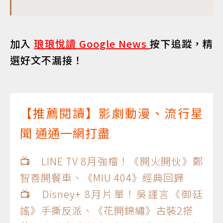
加入
琅琅悅讀 Google News
按下追蹤，精
選好文不漏接！
【推薦閱讀】影劇動漫、流行星
聞 通通一網打盡
📺 LINE TV 8月強檔！《開火開伙》鄭
智善開餐車、《MIU 404》經典回歸
📺 Disney+ 8月片單！吳謹言《御廷
謠》手撕反派、《花開錦繡》古裝2搭