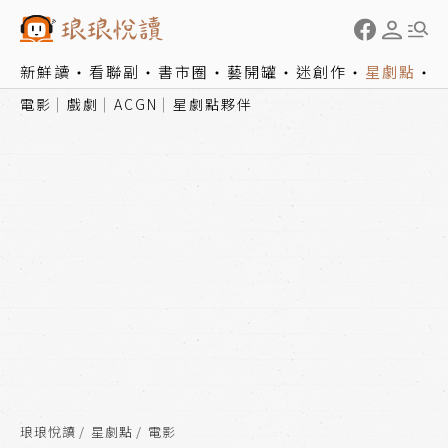
新鮮讀
看聯副
書市圈
藝開罐
迷創作
星劇點
電影
戲劇
ACGN
星劇點夥伴
琅琅悅讀
星劇點
電影