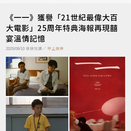
《一一》獲譽「21世紀最偉大百
大電影」25周年特典海報再現囍
宴溫情記憶
琅琅悅讀／
甲上娛樂
2025/09/10