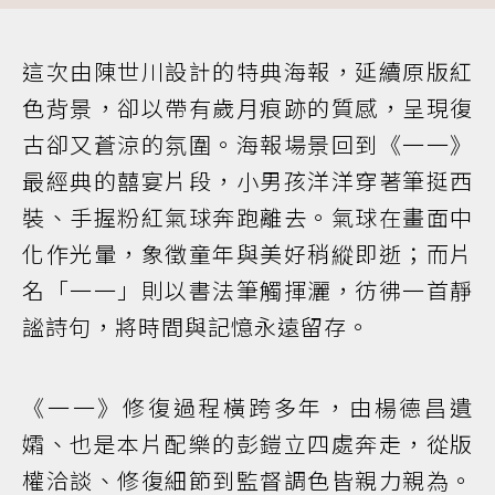
這次由陳世川設計的特典海報，延續原版紅
色背景，卻以帶有歲月痕跡的質感，呈現復
古卻又蒼涼的氛圍。海報場景回到《一一》
最經典的囍宴片段，小男孩洋洋穿著筆挺西
裝、手握粉紅氣球奔跑離去。氣球在畫面中
化作光暈，象徵童年與美好稍縱即逝；而片
名「一一」則以書法筆觸揮灑，彷彿一首靜
謐詩句，將時間與記憶永遠留存。
《一一》修復過程橫跨多年，由楊德昌遺
孀、也是本片配樂的彭鎧立四處奔走，從版
權洽談、修復細節到監督調色皆親力親為。