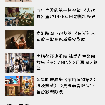
百年血淚的第一聲喪鐘 《大起
義》重現1936年巴勒斯坦歷史
綠能醜聞下的友誼 《日光》入
圍歐洲聖賽巴斯提安影展
宮崎葵經典重映 純愛青春樂團
故事《SOLANIN》8月再闖大銀
幕
金獎動畫續集《喵喵博物館2：
埃及寶藏》今夏最萌冒險8/14
全台歡樂獻映