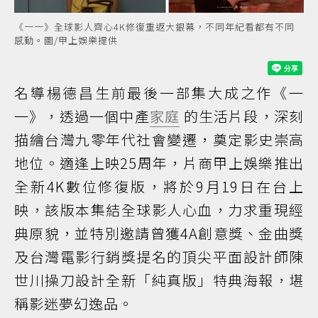
《一一》全球影人齊心4K修復重返大銀幕，不同年紀看都有不同
感動。圖/甲上娛樂提供
名導楊德昌生前最後一部集大成之作《一
一》，透過一個中產
家庭
的生活片段，深刻
描繪台灣九零年代社會變遷，奠定影史崇高
地位。適逢上映25周年，片商甲上娛樂推出
全新4K數位修復版，將於9月19日在台上
映，該版本集結全球影人心血，力求重現經
典原貌，並特別邀請曾獲4A創意獎、金曲獎
及台灣電影行銷獎提名的頂尖平面設計師陳
世川操刀設計全新「純真版」特典海報，堪
稱影迷夢幻逸品。