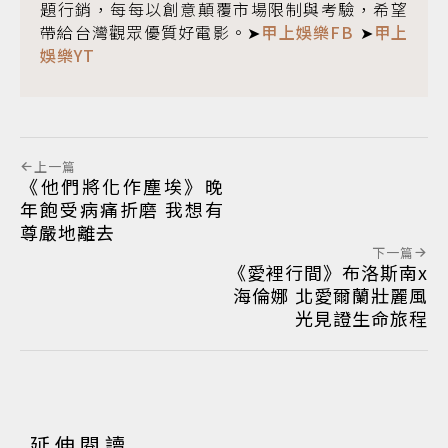
題行銷，每每以創意顛覆市場限制與考驗，希望
帶給台灣觀眾優質好電影。➤
甲上娛樂FB
➤
甲上
娛樂YT
上一篇
《他們將化作塵埃》晚
年飽受病痛折磨 我想有
尊嚴地離去
下一篇
《愛裡行間》布洛斯南x
海倫娜 北愛爾蘭壯麗風
光見證生命旅程
延伸閱讀