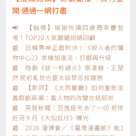
聞 通通一網打盡
📢 【抽獎】琅琅悅讀四歲周年慶登
場！TOP20人氣關鍵詞總回顧
📰 日韓男神正面對決！《殺人者的購
物中心2》李棟旭復活、打戲再升級
📰 陸劇《這一秒過火》張凌赫、王楚
然 民初亂世也要大談禁忌叔嫂戀
📰 【影評】《大熊餐廳》如何重新定
義戲劇高潮：當人物的改變在結局前
📰 突發新聞：范逸臣失去了一切 悲慘
近況 9 月《大仙尪仔》曝光
📰 2026 漫博會／《臺灣漫畫館》逾2