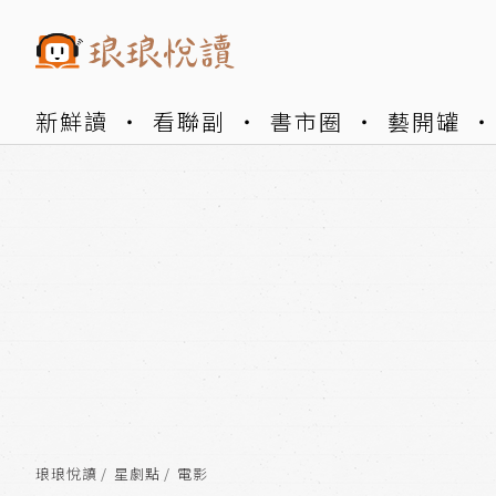
新鮮讀
看聯副
書市圈
藝開罐
琅琅悅讀
星劇點
電影