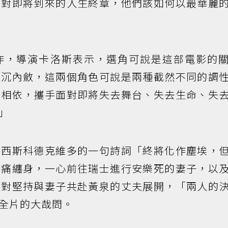
面對即將到來的人生終章，他們該如何以最華麗
作，導演卡洛斯表示，選角可說是這部電影的
深沉內斂，這兩個角色可說是兩種截然不同的調
緊相依，攜手面對即將失去舞台、失去生命、失
」
朗西斯科德克維多的一句詩詞「終將化作塵埃，
病痛纏身，一心前往瑞士進行安樂死的妻子，以
反對堅持與妻子共赴黃泉的丈夫展開，「兩人的
全片的大哉問。