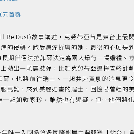
單元首獎
ill Be Dust)故事講述，克勞蒂亞曾是舞台上最
疾病的侵襲。飽受病痛折磨的她，最後的心願是
的長期伴侶法拉菲爾決定為兩人舉行一場婚禮。
禮上拋出一顆震撼彈，比起克勞蒂亞選擇善終計
菲爾，也將前往瑞士、一起共赴黃泉的消息更
克服萬難，來到美麗如畫的瑞士，回憶著曾經的
作一起如數家珍，雖然也有遲疑，但…他們將
去年唯一入圍多倫多國際影展主要競賽「站台」