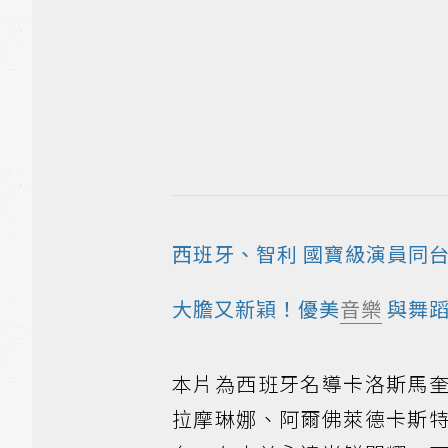
西班牙、智利 國寶級演員同
大膽又新穎！優美
音樂
與舞蹈
本片為西班牙名導卡洛斯馬
拉摩琳娜、阿爾佛萊德卡斯