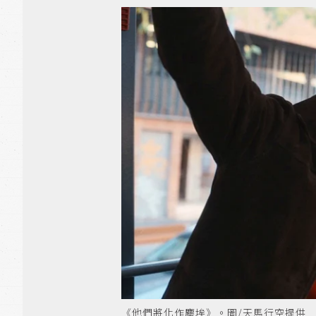
《他們將化作塵埃》。圖/天馬行空提供