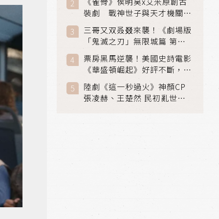
《雀骨》侯明昊x艾米原創古
裝劇 戰神世子與天才機關師
聯手攻克身世之謎
三哥又双叒叕來襲！《劇場版
「鬼滅之刃」無限城篇 第一
章》 七月首登串流平台
票房黑馬逆襲！美國史詩電影
《華盛頓崛起》好評不斷，輾
壓《玩具總動員5》、《超少
陸劇《這一秒過火》神顏CP
女》
張凌赫、王楚然 民初亂世、
家仇國難也要大談禁忌叔嫂戀