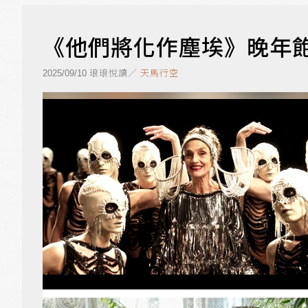
《他們將化作塵埃》晚年飽
琅琅悅讀／
天馬行空
2025/09/10