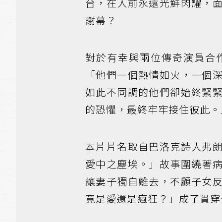
台，在人前永遠光鮮閃耀，
謝幕？
對於有幸與兩位傳奇演員合
「他們一個熱情如火，一個
如此不同調的他們卻始終緊
的恐懼，最終牢牢接住彼此。
本片片名取自巴洛克詩人弗
愛中之塵埃。」故事圍繞著
讓妻子獨自離去，不顧子女
竟是愛還是瘋狂？」成了貫穿