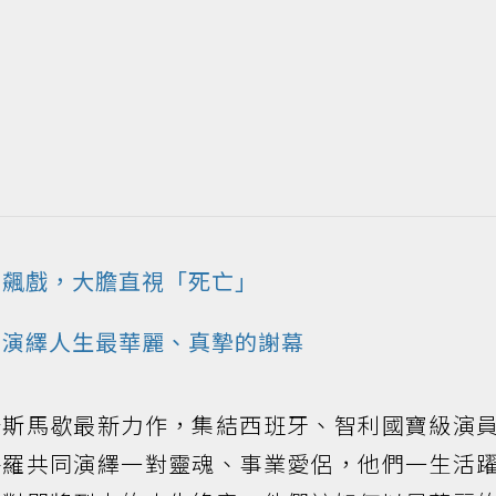
台飆戲，大膽直視「死亡」
演繹人生最華麗、真摯的謝幕
奎斯馬歇最新力作，集結西班牙、智利國寶級演
特羅共同演繹一對靈魂、事業愛侶，他們一生活