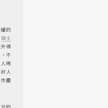
閃耀的
到
瑞士
意外得
劃，不
令人唏
美好人
化作塵
單元的