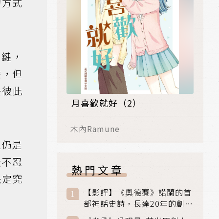
的方式
關鍵，
性，但
去彼此
月喜歡就好（2）
木內Ramune
但仍是
及不忍
熱門文章
決定究
【影評】《奧德賽》諾蘭的首
部神話史詩，長達20年的創傷
與贖罪之旅