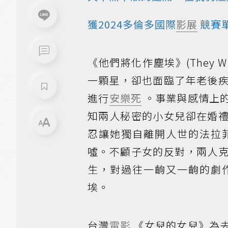
獲2024多倫多國際
影展
競賽
《他們將化作塵埃》(They W
一顆星，卻也面臨了年老後
進行
安樂死
。事業與感情上
知兩人秘密的小女兒卻在婚
忍讓她獨自離開人世的法拉
噓。不顧子女的反對，兩人
生，對過往一齣又一齣的劇
埃。
台灣
電影
《女兒的女兒》為