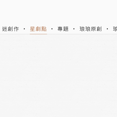
迷創作
星劇點
專題
琅琅原創