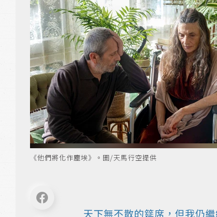
《他們將化作塵埃》。圖/天馬行空提供
天下無不散的筵席，但我仍繼