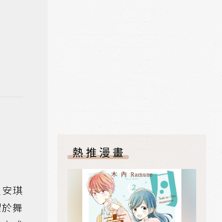
熱推漫畫
員安琪
躍於舞