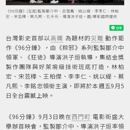
《96分鐘》(左起)監製鄒介中、呂雪鳳、姚以緹、李李仁、林柏
宏、宋芸樺、蔡凡熙、孔令元、導演洪子烜。圖/華影國際提供
台灣影史首部以
高鐵
為題材的
災難
動作鉅
作《96分鐘》，由《粽邪》系列監製鄒介中
領軍、《狂徒》導演洪子烜執導，集結金獎
製作團隊與好萊塢級技術班底打造，林柏
宏、宋芸樺、王柏傑、李李仁、姚以緹、蔡
凡熙、李銘忠領銜主演，即將於本週五9月5
日全台震撼上映。
《96分鐘》9月3日晚在
西門町
電影街盛大
舉辦首映會，監製鄒介中、導演洪子烜率領