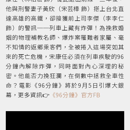
他與刑警妻子黃欣（宋芸樺 飾）搭上台北直
達高雄的高鐵，卻接獲前上司李傑（李李仁
飾）的警訊──列車上藏有炸彈！為挽救婚
姻的物理補教名師、爆炸案罹難者家屬、毫
不知情的返鄉乘客們，全被捲入這場突如其
來的死亡危機，宋康任必須在列車疾駛的96
分鐘內解除炸彈，同時面對內心深埋的秘
密。他能否力挽狂瀾，在倒數中拯救全車性
命？電影《96分鐘》將於9月5日引爆大銀
幕，更多資訊👉
《96分鐘》官方FB