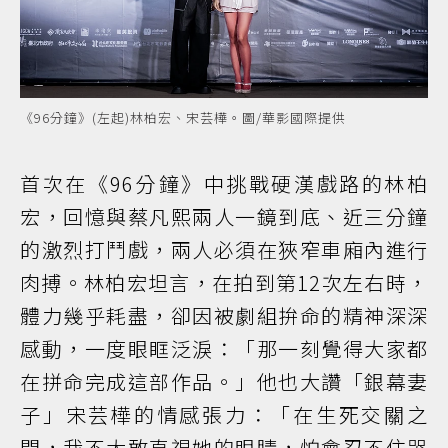
《96分鐘》(左起)林柏宏、宋芸樺。圖/華影國際提供
首次在《96分鐘》中挑戰硬漢戲路的林柏
宏，回憶與蔡凡熙兩人一鏡到底、近三分鐘
的激烈打鬥戲，兩人必須在狹窄車廂內進行
肉搏。林柏宏坦言，在拍到第12次左右時，
體力幾乎耗盡，卻因被劇組拚命的精神深深
感動，一度眼眶泛淚：「那一刻覺得大家都
在拼命完成這部作品。」他也大讚「銀幕妻
子」宋芸樺的情感張力：「在生死交關之
間，我不太敢直視她的眼睛，怕會忍不住哭