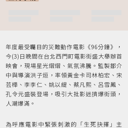
年度最受矚目的災難動作電影《96分鐘》，
今(3)日晚間在台北西門町電影街盛大舉辦首
映會，現場星光熠熠、氣氛沸騰。監製鄒介
中與導演洪子烜，率領黃金卡司林柏宏、宋
芸樺、李李仁、姚以緹、蔡凡熙、呂雪鳳、
孔令元盛裝登場，吸引大批影迷擠爆街頭，
人潮爆滿。
為呼應電影中緊張刺激的「生死抉擇」主