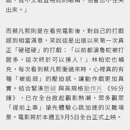
出來。」
而蔡凡熙則是在看完電影後，對自己的打戲
感到相當滿意，笑說這是出道以來第一次真
正「硬碰硬」的打戲：「以前都演魯蛇被打
居多，這次終於可以揍人！」林柏宏也補
充，每次看到蔡凡熙衝過來時，心裡真的有
種「被追殺」的壓迫感，讓動作戲更加真
實。結合緊湊
懸疑
與高規格
動作片
《96分
鐘》，已在全台掀起觀影熱潮，眾多觀眾
「提前上車」搶先體驗心跳加速的災難場
景。電影將於本週五9月5日全台正式上映。