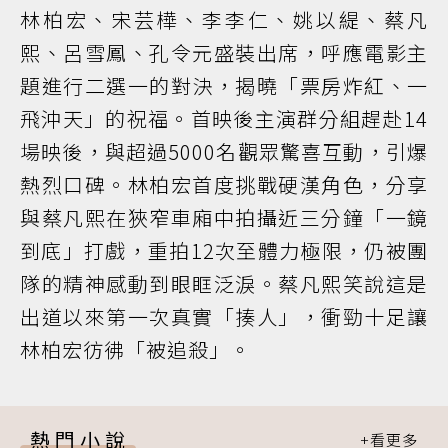
林柏宏、宋芸樺、李李仁、姚以緹、蔡凡
熙、呂雪鳳、孔令元盛裝出席，呼應電影主
題進行二選一的對決，揭曉「票房炸紅、一
飛沖天」的祝福。首映後主演群分組趕赴14
場映後，與超過5000名觀眾驚喜互動，引爆
熱烈口碑。林柏宏首度挑戰硬漢角色，分享
與蔡凡熙在狹窄車廂中拍攝近三分鐘「一鏡
到底」打戲，重拍12次至體力極限，仍被團
隊的精神感動到眼眶泛淚。蔡凡熙笑說這是
出道以來第一次真實「揍人」，衝勁十足讓
林柏宏彷彿「被追殺」。
熱門小說