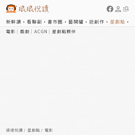
新鮮讀
看聯副
書市圈
藝開罐
迷創作
星劇點
電影
戲劇
ACGN
星劇點夥伴
琅琅悅讀
星劇點
電影