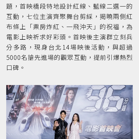
題，首映橋段特地設計紅線、藍線二選一的
互動，七位主演齊聚舞台剪綵，揭曉兩側紅
布條上「票房炸紅、一飛沖天」的祝福，為
電影上映祈求好彩頭。首映後主演群立刻兵
分多路，現身台北14場映後活動，與超過
5000名搶先進場的觀眾互動，提前引爆熱烈
口碑。