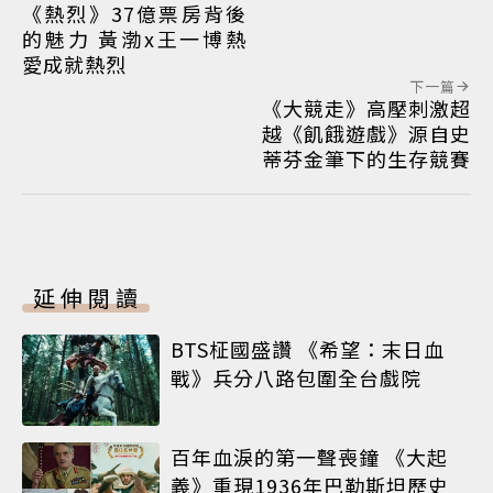
《熱烈》37億票房背後
的魅力 黃渤x王一博熱
愛成就熱烈
下一篇
《大競走》高壓刺激超
越《飢餓遊戲》源自史
蒂芬金筆下的生存競賽
延伸閱讀
BTS柾國盛讚 《希望：末日血
戰》兵分八路包圍全台戲院
百年血淚的第一聲喪鐘 《大起
義》重現1936年巴勒斯坦歷史