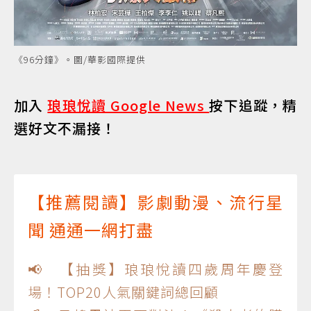
《96分鐘》。圖/華影國際提供
加入
琅琅悅讀 Google News
按下追蹤，精
選好文不漏接！
【推薦閱讀】影劇動漫、流行星
聞 通通一網打盡
📢 【抽獎】琅琅悅讀四歲周年慶登
場！TOP20人氣關鍵詞總回顧