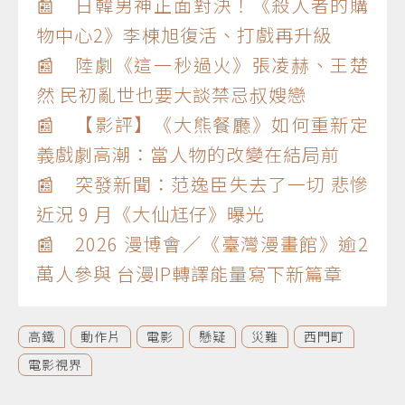
📰 日韓男神正面對決！《殺人者的購
物中心2》李棟旭復活、打戲再升級
📰 陸劇《這一秒過火》張凌赫、王楚
然 民初亂世也要大談禁忌叔嫂戀
📰 【影評】《大熊餐廳》如何重新定
義戲劇高潮：當人物的改變在結局前
📰 突發新聞：范逸臣失去了一切 悲慘
近況 9 月《大仙尪仔》曝光
📰 2026 漫博會／《臺灣漫畫館》逾2
萬人參與 台漫IP轉譯能量寫下新篇章
高鐵
動作片
電影
懸疑
災難
西門町
電影視界