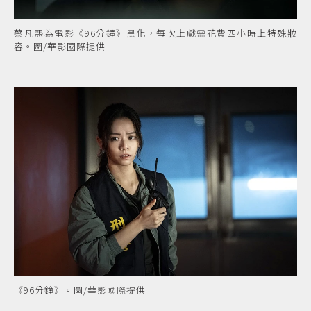
蔡凡熙為電影《96分鐘》黑化，每次上戲需花費四小時上特殊妝
容。圖/華影國際提供
《96分鐘》。圖/華影國際提供