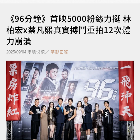
《96分鐘》首映5000粉絲力挺 林
柏宏x蔡凡熙真實搏鬥重拍12次體
力崩潰
琅琅悅讀／
華影國際
2025/09/04