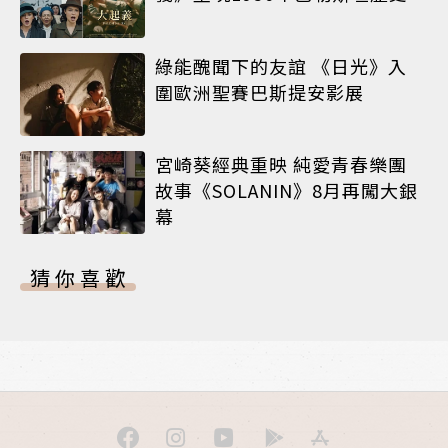
綠能醜聞下的友誼 《日光》入
圍歐洲聖賽巴斯提安影展
宮崎葵經典重映 純愛青春樂團
故事《SOLANIN》8月再闖大銀
幕
猜你喜歡