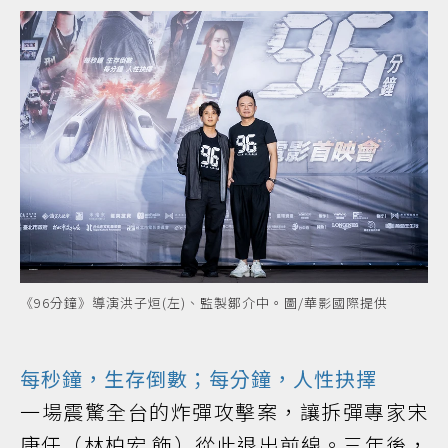
《96分鐘》導演洪子烜(左)、監製鄒介中。圖/華影國際提供
每秒鐘，生存倒數；每分鐘，人性抉擇
一場震驚全台的炸彈攻擊案，讓拆彈專家宋
康任（林柏宏 飾）從此退出前線。三年後，