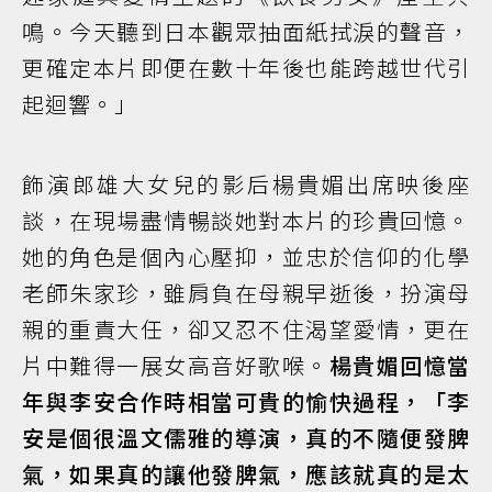
鳴。今天聽到日本觀眾抽面紙拭淚的聲音，
更確定本片即便在數十年後也能跨越世代引
起迴響。」
飾演郎雄大女兒的影后楊貴媚出席映後座
談，在現場盡情暢談她對本片的珍貴回憶。
她的角色是個內心壓抑，並忠於信仰的化學
老師朱家珍，雖肩負在母親早逝後，扮演母
親的重責大任，卻又忍不住渴望愛情，更在
片中難得一展女高音好歌喉。
楊貴媚回憶當
年與李安合作時相當可貴的愉快過程，「李
安是個很溫文儒雅的導演，真的不隨便發脾
氣，如果真的讓他發脾氣，應該就真的是太