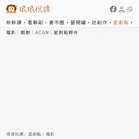
新鮮讀
看聯副
書市圈
藝開罐
迷創作
星劇點
電影
戲劇
ACGN
星劇點夥伴
琅琅悅讀
星劇點
電影