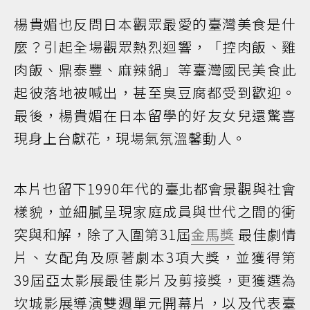
楊貴媚也反問日本觀眾最愛的臺灣美食是什
麼？引起全場觀眾熱烈迴響，「控肉飯、雞
肉飯、鼎泰豐、麻辣鍋」等臺灣國民美食此
起彼落地被喊出，甚至臭豆腐都受到歡迎。
最後，楊貴媚在日本留學的好友女兒還驚喜
現身上台獻花，現場氣氛溫馨動人。
本片也留下1990年代的臺北都會景觀與社會
樣貌，並細膩呈現家庭成員與世代之間的衝
突與和解，除了入圍第31屆
金馬獎
最佳劇情
片、女配角及原著劇本3項大獎，並獲得第
39屆亞太影展最佳影片及剪接獎，更獲選為
坎城影展導演雙週單元開幕片，以及代表臺