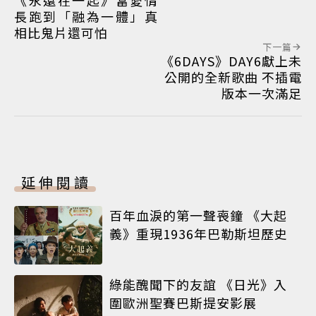
《永遠在一起》當愛情
長跑到「融為一體」真
相比鬼片還可怕
下一篇
《6DAYS》DAY6獻上未
公開的全新歌曲 不插電
版本一次滿足
延伸閱讀
百年血淚的第一聲喪鐘 《大起
義》重現1936年巴勒斯坦歷史
綠能醜聞下的友誼 《日光》入
圍歐洲聖賽巴斯提安影展