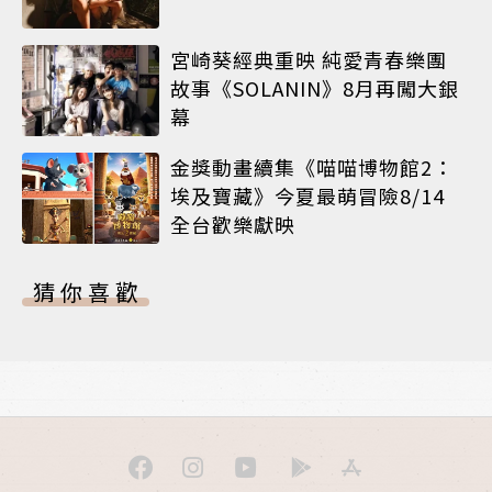
宮崎葵經典重映 純愛青春樂團
故事《SOLANIN》8月再闖大銀
幕
金獎動畫續集《喵喵博物館2：
埃及寶藏》今夏最萌冒險8/14
全台歡樂獻映
猜你喜歡