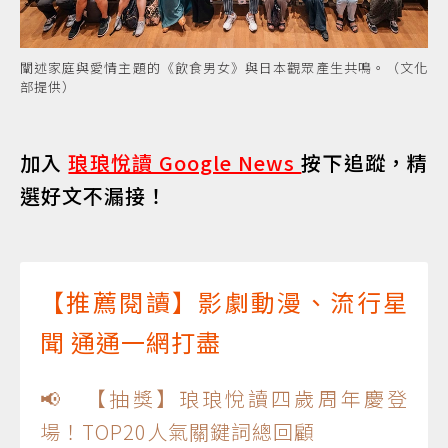
闡述家庭與愛情主題的《飲食男女》與日本觀眾產生共鳴。（文化
部提供）
加入
琅琅悅讀 Google News
按下追蹤，精
選好文不漏接！
【推薦閱讀】影劇動漫、流行星
聞 通通一網打盡
📢 【抽獎】琅琅悅讀四歲周年慶登
場！TOP20人氣關鍵詞總回顧