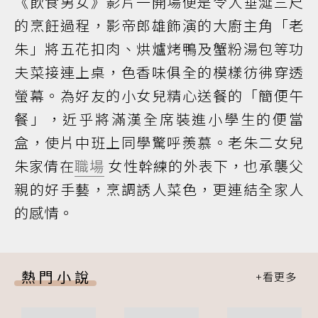
《飲食男女》影片一開場便是令人垂涎三尺
的烹飪過程，影帝郎雄飾演的大廚主角「老
朱」將五花扣肉、烘爐烤鴨及蟹粉湯包等功
夫菜接連上桌，色香味俱全的模樣彷彿穿透
螢幕。為好友的小女兒精心送餐的「簡便午
餐」，近乎將滿漢全席裝進小學生的便當
盒，使片中班上同學驚呼羨慕。老朱二女兒
朱家倩在
職場
女性幹練的外表下，也承襲父
親的好手藝，烹調誘人菜色，更連結全家人
的感情。
熱門小說