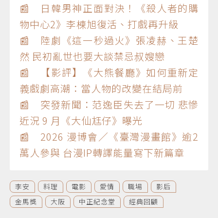
📰 日韓男神正面對決！《殺人者的購
物中心2》李棟旭復活、打戲再升級
📰 陸劇《這一秒過火》張凌赫、王楚
然 民初亂世也要大談禁忌叔嫂戀
📰 【影評】《大熊餐廳》如何重新定
義戲劇高潮：當人物的改變在結局前
📰 突發新聞：范逸臣失去了一切 悲慘
近況 9 月《大仙尪仔》曝光
📰 2026 漫博會／《臺灣漫畫館》逾2
萬人參與 台漫IP轉譯能量寫下新篇章
李安
料理
電影
愛情
職場
影后
金馬獎
大阪
中正紀念堂
經典回顧