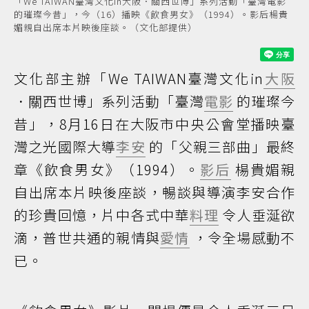
「We TAIWAN臺灣文化in大阪．關西世博」系列活動「臺灣電影
的璀璨今昔」，今（16）播映《飲食男女》（1994）。影后楊貴
媚親自出席本片映後座談。（文化部提供）
文化部主辦「We TAIWAN臺灣文化in
大阪
．關西世博」系列活動「臺灣
電影
的璀璨今
昔」，8月16日在大阪市中央公會堂播映臺
灣之光國際大導
李安
的「父親三部曲」最終
章《飲食男女》（1994）。
影后
楊貴媚親
自出席本片映後座談，暢談與導演李安合作
的珍貴回憶，片中各式中華
料理
令人垂涎欲
滴，普世共通的親情與
愛情
，令全場感動不
已。