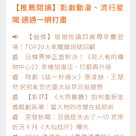
【推薦閱讀】影劇動漫、流行星
聞 通通一網打盡
📢 【抽獎】琅琅悅讀四歲周年慶登
場！TOP20人氣關鍵詞總回顧
📰 日韓男神正面對決！《殺人者的購
物中心2》李棟旭復活、打戲再升級
📰 陸劇《這一秒過火》張凌赫、王楚
然 民初亂世也要大談禁忌叔嫂戀
📰 【影評】《大熊餐廳》如何重新定
義戲劇高潮：當人物的改變在結局前
📰 突發新聞：范逸臣失去了一切 悲慘
近況 9 月《大仙尪仔》曝光