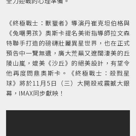
全力迎戰的心理準備。
《終極戰士：獸獵者》導演丹崔克坦伯格與
《兔嘲男孩》奧斯卡提名美術指導師拉文森
特聯手打造的磅礴壯麗異星世界，也在正式
預告中一覽無遺，廣大荒蕪又遼闊淒美的丘
陵山嵐，媲美《沙丘》的絕美設計，有望令
他再度問鼎奧斯卡。《終極戰士：殺戮星
球》將於11月5日（三）大開殺戒震撼大銀
幕，IMAX同步獻映！