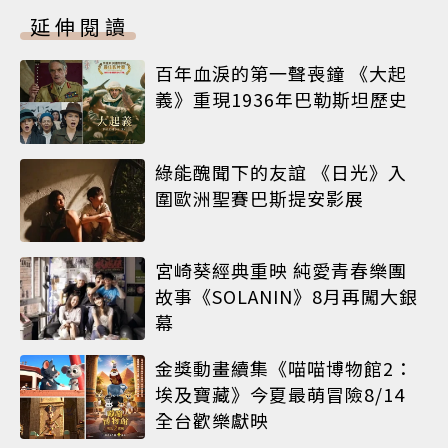
延伸閱讀
百年血淚的第一聲喪鐘 《大起
義》重現1936年巴勒斯坦歷史
綠能醜聞下的友誼 《日光》入
圍歐洲聖賽巴斯提安影展
宮崎葵經典重映 純愛青春樂團
故事《SOLANIN》8月再闖大銀
幕
金獎動畫續集《喵喵博物館2：
埃及寶藏》今夏最萌冒險8/14
全台歡樂獻映