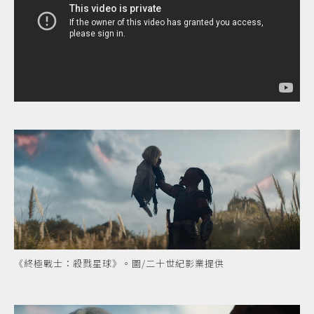
《終極戰士：殺戮星球》。圖/二十世紀影業提供