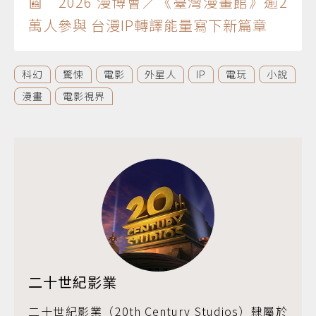
📰 2026 漫博會／《臺灣漫畫館》逾2
萬人參與 台漫IP轉譯能量寫下新篇章
科幻
驚悚
電影
外星人
IP
電玩
小說
漫畫
電影視界
二十世紀影業
二十世紀影業（20th Century Studios）隸屬於