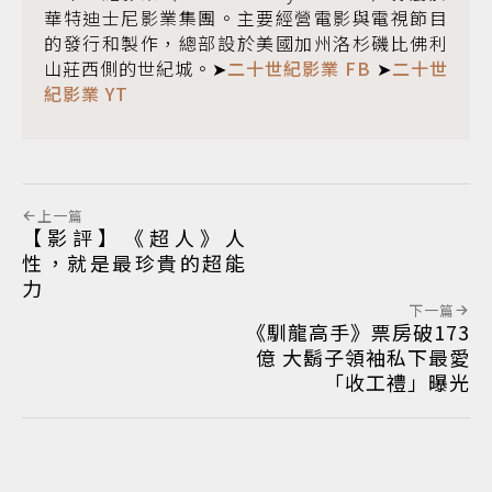
華特迪士尼影業集團。主要經營電影與電視節目
的發行和製作，總部設於美國加州洛杉磯比佛利
山莊西側的世紀城。➤
二十世紀影業 FB
➤
二十世
紀影業 YT
上一篇
【影評】《超人》人
性，就是最珍貴的超能
力
下一篇
《馴龍高手》票房破173
億 大鬍子領袖私下最愛
「收工禮」曝光