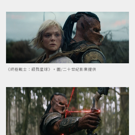
《終極戰士：殺戮星球》。圖/二十世紀影業提供