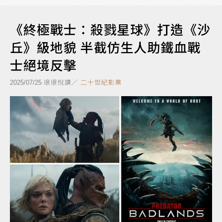
《終極戰士：殺戮星球》打造《沙
丘》級地貌 半截仿生人助鐵血戰
士絕境反擊
琅琅悅讀／
二十世紀影業
2025/07/25