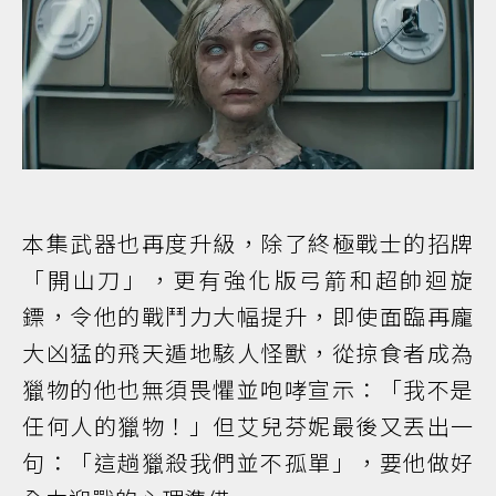
本集武器也再度升級，除了終極戰士的招牌
「開山刀」，更有強化版弓箭和超帥迴旋
鏢，令他的戰鬥力大幅提升，即使面臨再龐
大凶猛的飛天遁地駭人怪獸，從掠食者成為
獵物的他也無須畏懼並咆哮宣示：「我不是
任何人的獵物！」但艾兒芬妮最後又丟出一
句：「這趟獵殺我們並不孤單」，要他做好