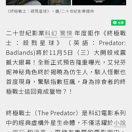
《終極戰士：殺戮星球》。圖/二十世紀影業提供
二十世紀影業
科幻
驚悚
年度鉅作《終極戰
士：殺戮星球》（英語：Predator:
Badlands)將於11月5日（三）大開殺戒震
撼大銀幕！全新正式預告隆重曝光，艾兒芬
妮神秘角色終於揭曉為仿生人，駭人怪獸也
首度現身，驚駭指數狂飆，身為掠食者的終
極戰士這回竟成獵物？！
終極戰士（The Predator）是科幻電影系列
中的經典虛構外星生命體，不僅活躍於
小說