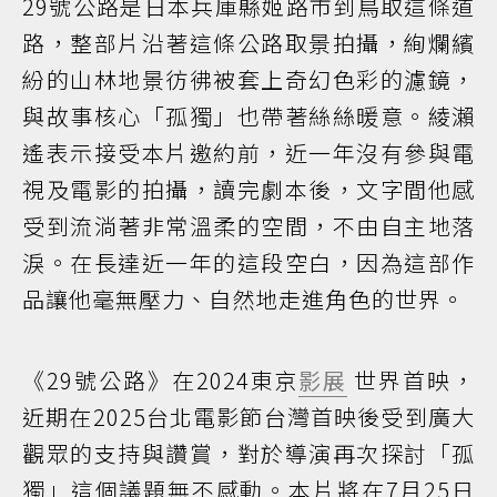
29號公路是日本兵庫縣姬路市到鳥取這條道
路，整部片沿著這條公路取景拍攝，絢爛繽
紛的山林地景彷彿被套上奇幻色彩的濾鏡，
與故事核心「孤獨」也帶著絲絲暖意。綾瀨
遙表示接受本片邀約前，近一年沒有參與電
視及電影的拍攝，讀完劇本後，文字間他感
受到流淌著非常溫柔的空間，不由自主地落
淚。在長達近一年的這段空白，因為這部作
品讓他毫無壓力、自然地走進角色的世界。
《29號公路》在2024東京
影展
世界首映，
近期在2025台北電影節台灣首映後受到廣大
觀眾的支持與讚賞，對於導演再次探討「孤
獨」這個議題無不感動。本片將在7月25日