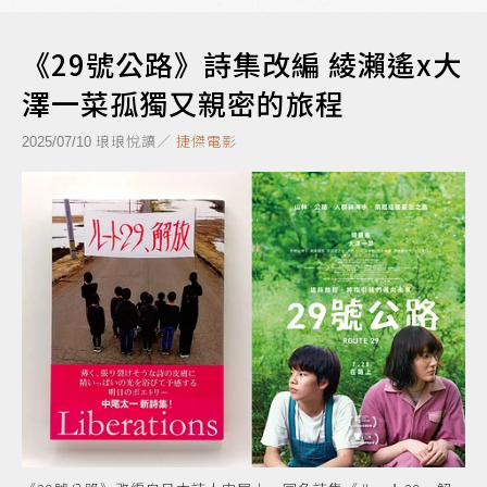
《29號公路》詩集改編 綾瀨遙x大
澤一菜孤獨又親密的旅程
琅琅悅讀／
捷傑電影
2025/07/10