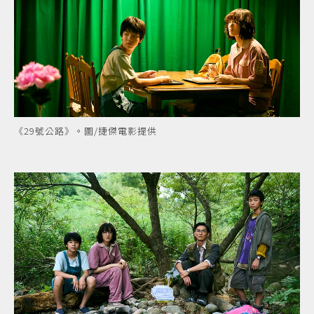
《29號公路》。圖/捷傑電影提供