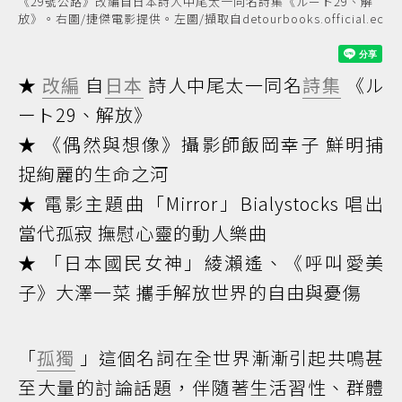
《29號公路》改編自日本詩人中尾太一同名詩集《ルート29、解
放》。右圖/捷傑電影提供。左圖/擷取自detourbooks.official.ec
★
改編
自
日本
詩人中尾太一同名
詩集
《ル
ート29、解放》
★ 《偶然與想像》攝影師飯岡幸子 鮮明捕
捉絢麗的生命之河
★ 電影主題曲「Mirror」Bialystocks 唱出
當代孤寂 撫慰心靈的動人樂曲
★ 「日本國民女神」綾瀨遙、《呼叫愛美
子》大澤一菜 攜手解放世界的自由與憂傷
「
孤獨
」這個名詞在全世界漸漸引起共鳴甚
至大量的討論話題，伴隨著生活習性、群體