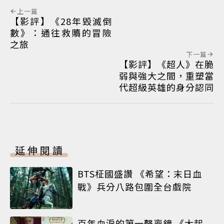
上一篇
【影評】《28年毀滅倒
數》：通往救贖的冒險
之旅
下一篇
【影評】《超人》在脆
弱與強大之間，重塑當
代超級英雄的身分認同
延伸閱讀
BTS柾國盛讚 《希望：末日血
戰》兵分八路包圍全台戲院
百年血淚的第一聲喪鐘 《大起