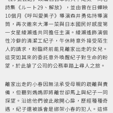
詩集《ルート29、解放》，並由曾在日蟬映
10個月《呼叫愛美子》導演森井勇佑持導演
筒，再次邀來大澤一菜與日本國民好感度第
一女星綾瀨遙共同擔任主演。綾瀨遙飾演個
性冷僻的清潔工紀子，午休時意外接受陌生
人的請求，盼臨終前能見離家出走的女兒。
這突如其來的委託意外喚醒紀子對生命的盼
望，於此搶了公司的公務車踏上尋人之旅。
離家出走的小春因無法承受母親的疏離與責
備，但聽到媽媽即將離世卻馬上與紀子一同
探望。沿途他們彼此敞開心扉，歷經種種奇
遇，紀子還被誤會是綁架小春的犯人。這條