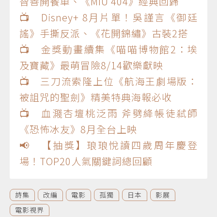
智善開餐車、《MIU 404》經典回歸
📺 Disney+ 8月片單！吳謹言《御廷
謠》手撕反派、《花開錦繡》古裝2搭
📺 金獎動畫續集《喵喵博物館2：埃
及寶藏》最萌冒險8/14歡樂獻映
📺 三刀流索隆上位《航海王劇場版：
被詛咒的聖劍》精美特典海報必收
📺 血濺杏壇桃泛雨 斧劈絳帳徒弒師
《恐怖冰友》8月全台上映
📢 【抽獎】琅琅悅讀四歲周年慶登
場！TOP20人氣關鍵詞總回顧
詩集
改編
電影
孤獨
日本
影展
電影視界