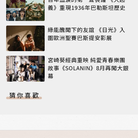
義》重現1936年巴勒斯坦歷史
綠能醜聞下的友誼 《日光》入
圍歐洲聖賽巴斯提安影展
宮崎葵經典重映 純愛青春樂團
故事《SOLANIN》8月再闖大銀
幕
猜你喜歡