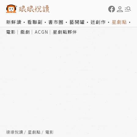
新鮮讀
看聯副
書市圈
藝開罐
迷創作
星劇點
電影
戲劇
ACGN
星劇點夥伴
琅琅悅讀
星劇點
電影