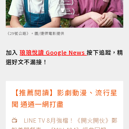
《29號公路》。圖/捷傑電影提供
加入
琅琅悅讀 Google News
按下追蹤，精
選好文不漏接！
【推薦閱讀】影劇動漫、流行星
聞 通通一網打盡
📺 LINE TV 8月強檔！《開火開伙》鄭