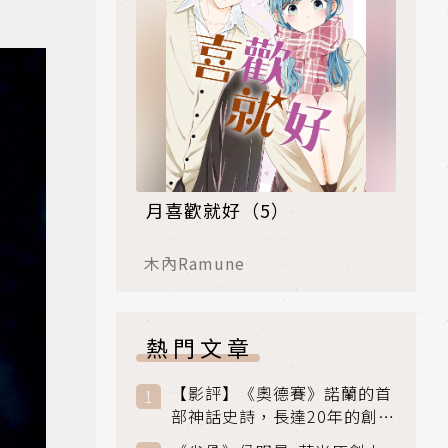
月喜歡就好（5）
木內Ramune
熱門文章
【影評】《奧德賽》諾蘭的首
部神話史詩，長達20年的創傷
與贖罪之旅