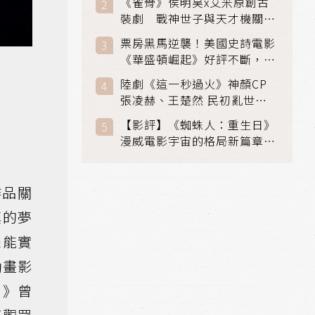
《雀骨》侯明昊x艾米原創古
裝劇 戰神世子與天才機關師
聯手攻克身世之謎
票房黑馬逆襲！美國史詩電影
《華盛頓崛起》好評不斷，輾
壓《玩具總動員5》、《超少
陸劇《這一秒過火》神顏CP
女》
張凌赫、王楚然 民初亂世、
家仇國難也要大談禁忌叔嫂戀
【影評】《蜘蛛人：重生日》
漫威電影宇宙的格局新篇章，
在面罩之下找到自我救贖的成
長
作品關
真的夢
未能實
動畫影
♂》曾