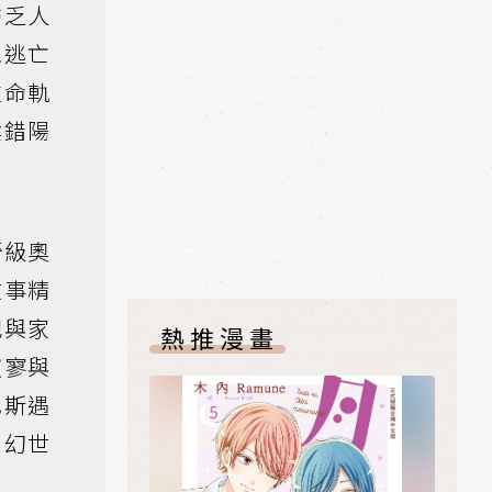
訪乏人
像逃亡
生命軌
陰錯陽
晉級奧
敘事精
記與家
熱推漫畫
寂寥與
巴斯遇
。幻世