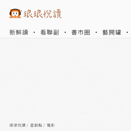
新鮮讀
看聯副
書市圈
藝開罐
琅琅悅讀
星劇點
電影