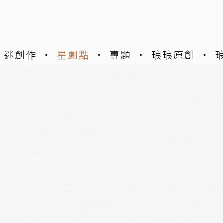
迷創作
星劇點
專題
琅琅原創