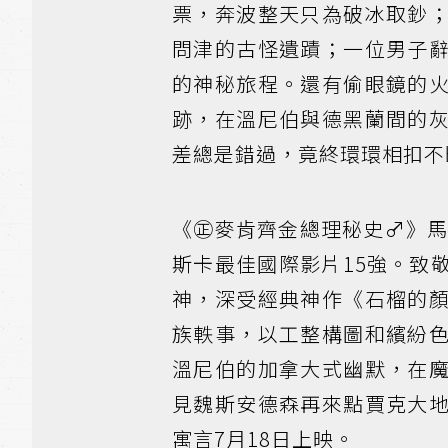
票，奔波整天只為破冰取鈔
問津的古怪遺蹟；一位男子
的神秘旅程。還有偷眼鏡的
跡，在溫尼伯與德黑蘭間的
差總是錯過，竟終環環相扣不
《㊣麥肯齊金總理秘史♂》
斯卡最佳國際影片15強。致
神，深受經典神作《石榴的
族軼事，以工整構圖和繽紛
溫尼伯的加拿大式幽默，在
見魏斯安德森再來點賈克大
寓言7月18日上映。