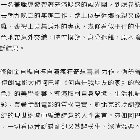
；一名兼職導遊帶著充滿疑惑的觀光團，到處參
辭去朝九晚五的無趣工作，踏上似是返鄉探親又
火雞、喪禮上蒐集淚水的專家，幾條看似平行的
灰色地帶意外交織，時空撲朔、身分迷離，原本
斷結果。
馬修蘭金自編自導自演瘋狂奇想
喜劇
力作，強勢
敬伊朗電影大師阿巴斯《何處是我朋友的家》的
顏色》的美學影響。導演取材自身夢境、生活札
色彩，套疊伊朗電影的質樸寫實、魁北克的冷調
魔幻的現世謎城中編織詩意的人性寓言。宛如阿
地，一切看似荒誕錯亂卻又妙趣橫生、深情溫柔