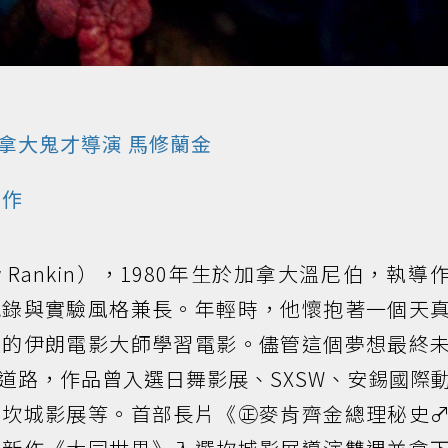
拿大鬼才導演 馬修蘭金
力作
w Rankin），1980年生於加拿大溫尼伯，執導
紀錄與實驗風格兼長。年輕時，他懷抱著一個天
大的伊朗電影大師學習電影。儘管這個夢想最終
道路，作品曾入選日舞影展、SXSW、安錫國際
、坎城影展等。首部長片《㊣麥肯齊金總理秘史