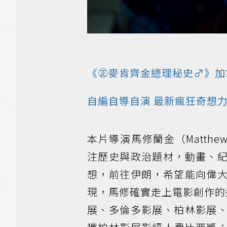
《㊣麥肯齊金總理秘史♂》加
自編自導自演 最新瘋狂奇想
本片導演馬修蘭金（Matthe
注歷史與政治題材，動畫、
想，前往伊朗，希望能向偉
現，馬修確實走上電影創作的
展、多倫多影展、柏林影展