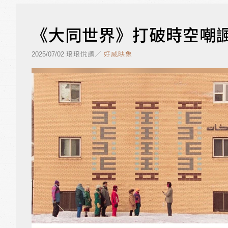
《大同世界》打破時空嘲諷
琅琅悅讀／
好威映象
2025/07/02