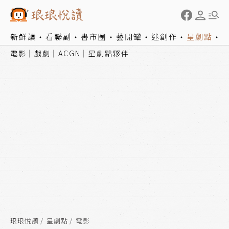
新鮮讀
看聯副
書市圈
藝開罐
迷創作
星劇點
電影
戲劇
ACGN
星劇點夥伴
琅琅悅讀
星劇點
電影