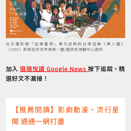
台北電影節「經典重現」單元放映的台灣經典《美人圖》
（1985）即將迎來世界首映。圖/國家影視聽中心提供
加入
琅琅悅讀 Google News
按下追蹤，精
選好文不漏接！
【推薦閱讀】影劇動漫、流行星
聞 通通一網打盡