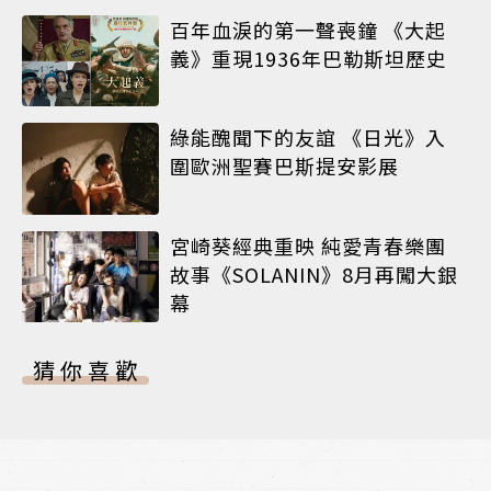
百年血淚的第一聲喪鐘 《大起
義》重現1936年巴勒斯坦歷史
綠能醜聞下的友誼 《日光》入
圍歐洲聖賽巴斯提安影展
宮崎葵經典重映 純愛青春樂團
故事《SOLANIN》8月再闖大銀
幕
猜你喜歡