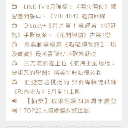
📺 LINE TV 8月強檔！《開火開伙》鄭
智善開餐車、《MIU 404》經典回歸
📺 Disney+ 8月片單！吳謹言《御廷
謠》手撕反派、《花開錦繡》古裝2搭
📺 金獎動畫續集《喵喵博物館2：埃
及寶藏》最萌冒險8/14歡樂獻映
📺 三刀流索隆上位《航海王劇場版：
被詛咒的聖劍》精美特典海報必收
📺 血濺杏壇桃泛雨 斧劈絳帳徒弒師
《恐怖冰友》8月全台上映
📢 【抽獎】琅琅悅讀四歲周年慶登
場！TOP20人氣關鍵詞總回顧