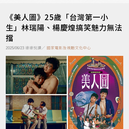
《美人圖》25歲「台灣第一小
生」林瑞陽、楊慶煌搞笑魅力無法
擋
琅琅悅讀／
國家電影及視聽文化中心
2025/06/23