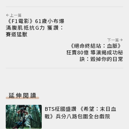
上一篇
《F1電影》61歲小布爆
滿腹肌抵抗G力 獲讚：
賽道猛獸
下一篇
《絕命終結站：血脈》
狂賣80億 導演揭成功秘
訣：毀掉你的日常
延伸閱讀
BTS柾國盛讚 《希望：末日血
戰》兵分八路包圍全台戲院