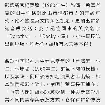
影壇新秀楊慶煌（1960年生）飾演，憨厚老
實的劇中性格對比出市儈都市人的荒謬可
笑，他不擅長英文的角色設定，更鬧出許多
諧音哏笑話：為了記住同事的英文名字
「Dorothy」、「Rocky‧童」，小林直接唸
出倒垃圾、垃圾桶，讓所有人哭笑不得！
觀眾也可以在片中看見當年的「台灣第一小
生」林瑞陽（1960年生）帥氣不羈的模樣，
以及素珠、阿匹婆等知名演員客串出鏡，相
當熱鬧精彩。對此，褚明仁董事長更補充：
「《美人圖》讓觀眾感受到一種與新電影非
常不同的美學與表演方式，它保有許多傳統