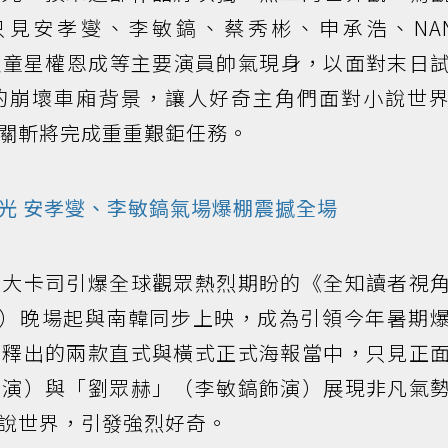
見安孝燮、李敏鎬、蔡秀彬、申承浩、NA
O，以及童星權恩成等主要演員帥氣現身，以面對末日
的崩壞車廂背景，讓人好奇主角們面對小說世
關斬將完成重重艱鉅任務。
光 安孝燮、李敏鎬氣場爆棚震撼全場
、大卡司引爆全球觀眾熱烈期盼的《全知讀者視
三）晚場起與南韓同步上映，成為引領今年暑期
日釋出的兩款直式與橫式正式海報當中，只見正
飾演）與「劉眾赫」（李敏鎬飾演）展現非凡氣
說世界，引發強烈好奇。