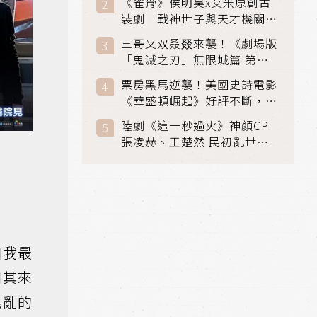
《雀骨》侯明昊x艾米原創古
裝劇 戰神世子與天才機關師
聯手攻克身世之謎
三哥又双叒叕來襲！《劇場版
「鬼滅之刃」無限城篇 第一
章》 七月首登串流平台
票房黑馬逆襲！美國史詩電影
《華盛頓崛起》好評不斷，輾
壓《玩具總動員5》、《超少
陸劇《這一秒過火》神顏CP
女》
張凌赫、王楚然 民初亂世、
家仇國難也要大談禁忌叔嫂戀
個我最
如其來
混亂的