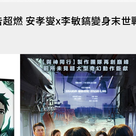
超燃 安孝燮x李敏鎬變身末世