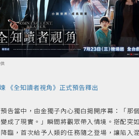
提供
煉 《全知讀者視角》正式預告釋出
式預告當中，由金獨子內心獨白揭開序幕：「那
，變成了現實。」瞬間將觀眾帶入情境。搭配突
」降臨，首次給予人類的任務隨之登場，讓陷入