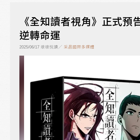
《全知讀者視角》正式預告
逆轉命運
琅琅悅讀／
采昌國際多媒體
2025/06/17