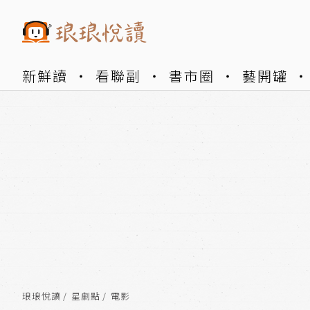
新鮮讀
看聯副
書市圈
藝開罐
琅琅悅讀
星劇點
電影