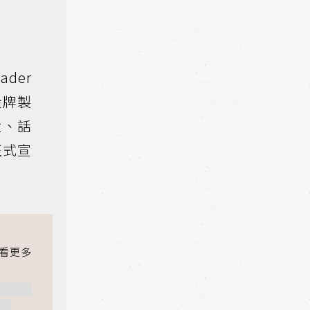
der
金牌製
大、話
正式宣