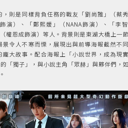
的，則是同樣背負任務的戰友「劉尚雅」（蔡
飾演）、「鄭熙媛」（NANA飾演）、「李
永」（權恩成飾演）等人。背景則是東湖大橋上一
場景令人不寒而慄，展現出與前導海報截然不
的龐大故事。配合海報上「小說世界，成為現
局的「獨子」，與小說主角「眾赫」與夥伴們，
。