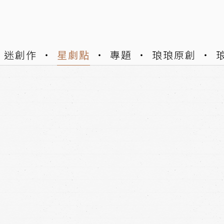
迷創作
星劇點
專題
琅琅原創