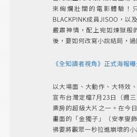
來絢爛壯闊的電影體驗！只
BLACKPINK成員JISO
嚴肅神情，配上宛如煉獄般
後，要如何改寫小說結局，過
《全知讀者視角》正式海報曝
以大場面、大動作、大特效
宣布台灣定檔7月23日（週
票房的超級大片之一。在今
畫面的「金獨子」（安孝燮
彿要將觀眾一秒拉進崩壞的小