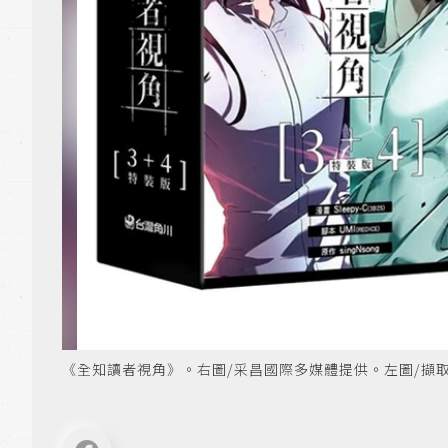
《全知讀者視角》。右圖/采昌國際多媒體提供。左圖/擷取自www