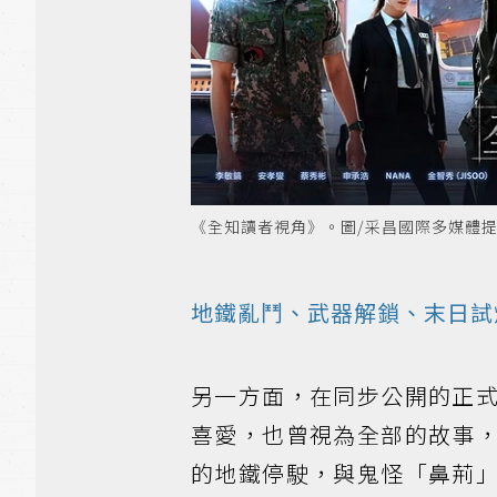
《全知讀者視角》。圖/采昌國際多媒體
地鐵亂鬥、武器解鎖、末日試
另一方面，在同步公開的正
喜愛，也曾視為全部的故事
的地鐵停駛，與鬼怪「鼻荊