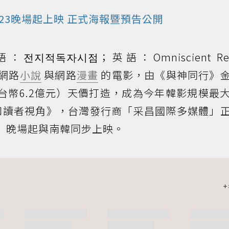
23晚場起上映 正式海報暨預告公開
적독자시점；英語：Omniscient Rea
網路
小說
與網路
漫畫
的電影，由《與神同行》
新台幣6.2億元）天價打造，成為今年韓影規模最
知讀者視角》，台灣發行商「采昌國際多媒體」
三）晚場起與南韓同步上映。