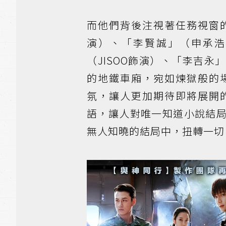
而他們背後注視著任務視窗
演）、「李賢誠」（申承浩
（JISOO飾演）、「李吉
的地鐵車廂，宛如煉獄般的
氛，讓人更加期待即將展開
語，讓人對唯一知道小說結
無人知曉的結局中，扭轉一切