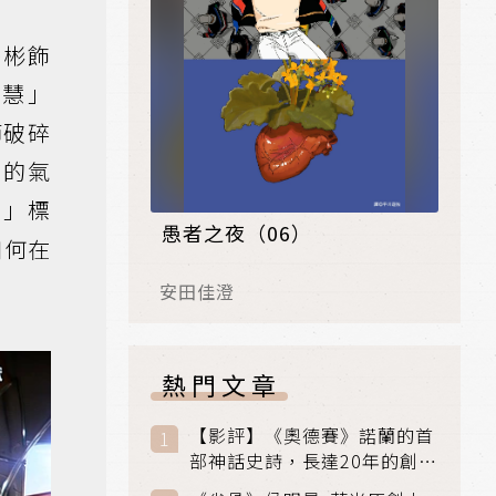
秀彬飾
智慧」
節破碎
同的氣
實」標
愚者之夜（06）
如何在
安田佳澄
熱門文章
【影評】《奧德賽》諾蘭的首
部神話史詩，長達20年的創傷
與贖罪之旅