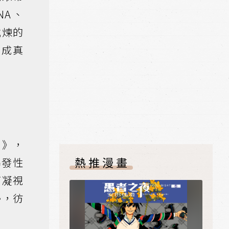
NA、
試煉的
界成真
角》，
熱推漫畫
爆發性
面凝視
勢，彷