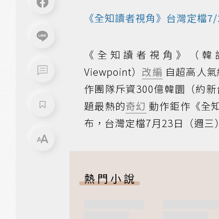
《全知讀者視角》台灣定檔7/
《全知讀者視角》（韓語：전지
Viewpoint）
改編
自超高人氣
作團隊斥資300億韓圜（約
題最熱的
奇幻
動作鉅作《全
布，台灣定檔7月23日（週
熱門小說