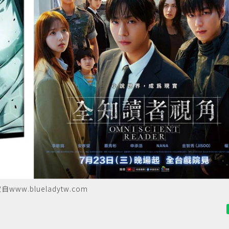
.blueladytw.com