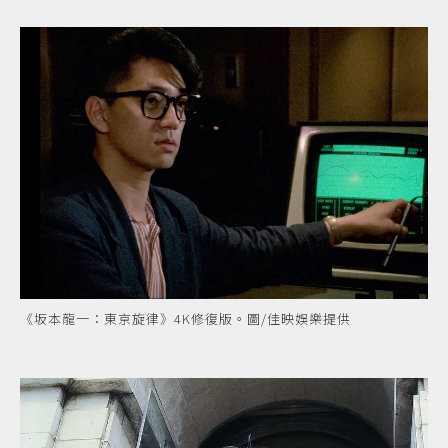
《坂本龍一：東京旋律》4K修復版。圖/佳映娛樂提供