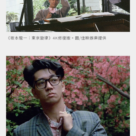
《坂本龍一：東京旋律》4K修復版。圖/佳映娛樂提供