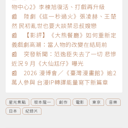
物中心2》李棟旭復活、打戲再升級
📰 陸劇《這一秒過火》張凌赫、王楚
然 民初亂世也要大談禁忌叔嫂戀
📰 【影評】《大熊餐廳》如何重新定
義戲劇高潮：當人物的改變在結局前
📰 突發新聞：范逸臣失去了一切 悲慘
近況 9 月《大仙尪仔》曝光
📰 2026 漫博會／《臺灣漫畫館》逾2
萬人參與 台漫IP轉譯能量寫下新篇章
星光焦點
坂本龍一
創作
電影
東京
音樂
日本
紀錄片