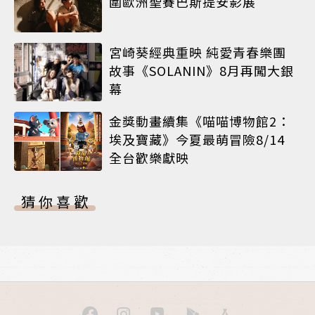
圍歐洲聖賽巴斯提安影展
宮崎葵經典重映 純愛青春樂團
故事《SOLANIN》8月再闖大銀
幕
金獎動畫續集《喵喵博物館2：
埃及寶藏》今夏最萌冒險8/14
全台歡樂獻映
猜你喜歡