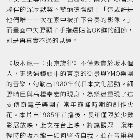
夥伴的深厚默契。藍納德強調：「這或許是
他們唯一一次在家中被拍下合奏的影像。」
而畫面中矢野顯子手指還貼著OK繃的細節，
則是再真實不過的見證。
《坂本龍一：東京旋律》不僅聚焦於坂本個
人，更透過鏡頭中的東京的街景與YMO樂團
的音樂，勾勒出1980年代日本文化脈動。細
野晴臣與高橋幸宏的現身，為樂迷重現了這
支傳奇電子樂團在當年巔峰時期的創作火
花。本片自1985年首播後，長年僅限於少數
影展放映，此次在台上映，將讓觀眾一窺年
輕時的坂本龍一如何堅持自我，並在音樂與