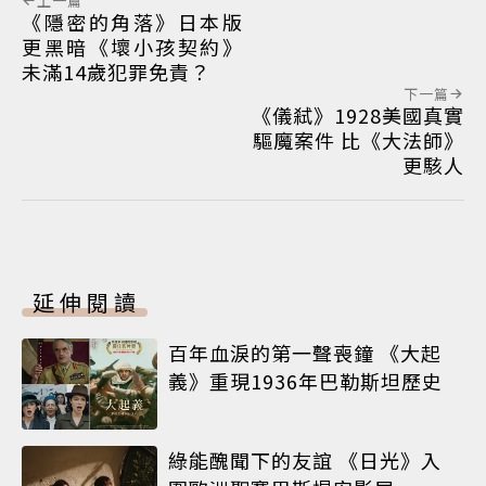
上一篇
《隱密的角落》日本版
更黑暗《壞小孩契約》
未滿14歲犯罪免責？
下一篇
《儀弒》1928美國真實
驅魔案件 比《大法師》
更駭人
延伸閱讀
百年血淚的第一聲喪鐘 《大起
義》重現1936年巴勒斯坦歷史
綠能醜聞下的友誼 《日光》入