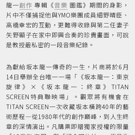
龍一
創作
專輯《
音樂
圖鑑》期間的身影，
片中不僅捕捉他與YMO樂團成員細野晴臣、
高橋幸宏的互動，更難得收錄與第二任妻子
矢野顯子在家中即興合奏的珍貴畫面，可說
是教授最私密的一段音樂紀錄。
為獻給坂本龍一傳奇的一生，片商將於6月
14日舉辦全台唯一一場「《坂本龍一：東京
旋律》×《坂本龍一：終章》TITAN
SCREEN特典聯映場」。觀眾將有機會在
TITAN SCREEN一次收藏坂本橫跨40年的藝
術歷程—從1980年代的創作巔峰，到人生終
章的深情演出。凡購票即贈獨家授權的限量