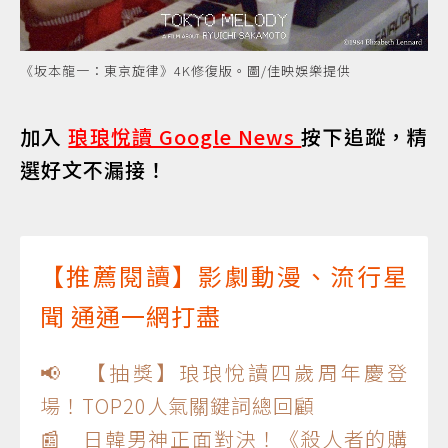
《坂本龍一：東京旋律》4K修復版。圖/佳映娛樂提供
加入
琅琅悅讀 Google News
按下追蹤，精
選好文不漏接！
【推薦閱讀】影劇動漫、流行星
聞 通通一網打盡
📢 【抽獎】琅琅悅讀四歲周年慶登
場！TOP20人氣關鍵詞總回顧
📰 日韓男神正面對決！《殺人者的購