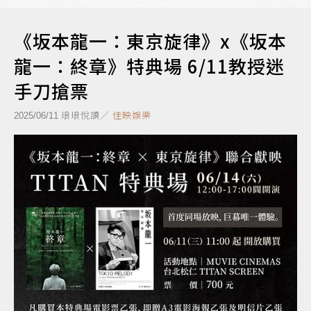
《坂本龍一：東京旋律》x《坂本
龍一：終章》特典場 6/11教授迷
手刀搶票
琅琅悅讀／
佳映娛樂
2025/06/11