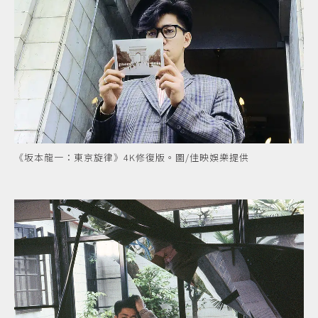
《坂本龍一：東京旋律》4K修復版。圖/佳映娛樂提供