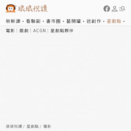
新鮮讀
看聯副
書市圈
藝開罐
迷創作
星劇點
電影
戲劇
ACGN
星劇點夥伴
琅琅悅讀
星劇點
電影