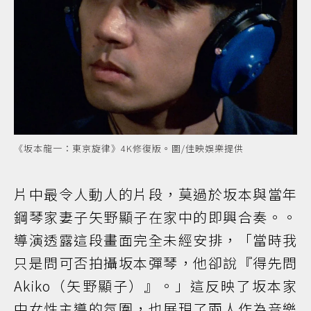
《坂本龍一：東京旋律》4K修復版。圖/佳映娛樂提供
片中最令人動人的片段，莫過於坂本與當年
鋼琴家妻子矢野顯子在家中的即興合奏。。
導演透露這段畫面完全未經安排，「當時我
只是問可否拍攝坂本彈琴，他卻說『得先問
Akiko（矢野顯子）』。」這反映了坂本家
中女性主導的氛圍，也展現了兩人作為音樂