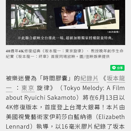
𝟒𝟎週年𝟒𝐊修復經典《坂本龍一：東京旋律》、 教授晚年創作生命
紀實《坂本龍一：終章》首度同場放映。圖/佳映娛樂提供
被樂迷譽為「時間膠囊」的
紀錄片
《
坂本龍
一
：
東京
旋律》（Tokyo Melody: A Film
about Ryuichi Sakamoto）將在6月13日以
4K修復版本，首度登上台灣大銀幕！本片由
美國視覺藝術家伊莉莎白藍納德（Elizabeth
Lennard）執導，以16毫米膠片紀錄了坂本