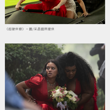
《超硬伴娘》。圖/采昌國際提供