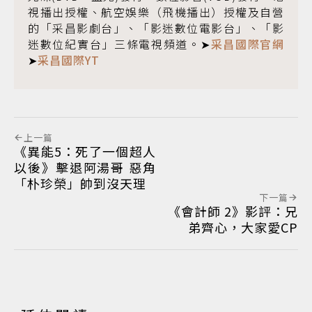
視播出授權、航空娛樂（飛機播出）授權及自營
的「采昌影劇台」、「影迷數位電影台」、「影
迷數位紀實台」三條電視頻道。➤
采昌國際官網
➤
采昌國際YT
上一篇
《異能5：死了一個超人
以後》擊退阿湯哥 惡角
「朴珍榮」帥到沒天理
下一篇
《會計師 2》影評：兄
弟齊心，大家愛CP