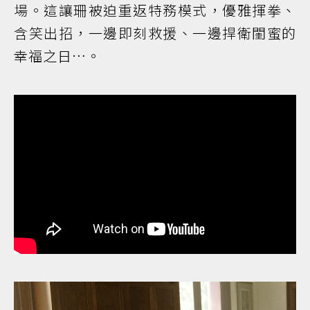
場。這讓珊被迫重返特務模式，優雅揮拳、
含笑出招，一邊即刻救援、一邊捍衛閨蜜的
幸福之日…。