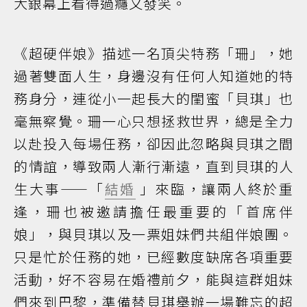
大銀幕上看得過癮又發笑。
《超硬伴娘》描述一名頂尖特務「珊」，她
過著雙面人生，身邊沒有任何人知道她的特
務身分，連從小一起長大的閨蜜「貝琪」也
毫無察覺。珊一心只想拯救世界，總是全力
以赴投入每場任務，卻因此忽略與貝琪之間
的情誼，導致兩人漸行漸遠，直到貝琪的人
生大事——「
結婚
」來臨，讓兩人終於重
逢，珊也被邀請擔任最重要的「首席伴
娘」，與貝琪以及一票姐妹們共組伴娘團。
只是忙於任務的她，已經數度缺席各項重要
活動，好不容易在婚禮前夕，能與這群姐妹
們來到巴黎，準備替貝琪舉辦一場難忘的超