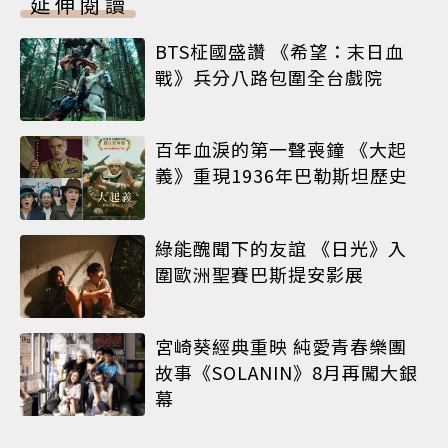
延伸閱讀
BTS柾國盛讚 《希望：末日血
戰》兵分八路包圍全台戲院
百年血淚的第一聲喪鐘 《大起
義》重現1936年巴勒斯坦歷史
綠能醜聞下的友誼 《日光》入
圍歐洲聖賽巴斯提安影展
宮崎葵經典重映 純愛青春樂團
故事《SOLANIN》8月再闖大銀
幕