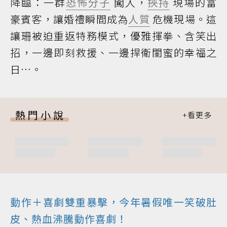
降臨：一群
恐怖分子
闖入，
挾持
現場的富
豪賓客，讓婚禮瞬間成為
人質
危機現場。這
讓珊被迫重返特務模式，優雅揮拳、含笑出
招，一邊即刻救援、一邊捍衛閨蜜的幸福之
日…。
熱門小說
動作＋喜劇雙重暴擊，今年暑假唯一笑破肚
皮、熱血沸騰動作喜劇！