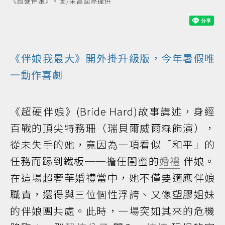
《超硬伴娘》。圖/采昌國際提供
《伴娘我最大》開外掛升級版，今年暑假唯
一動作
喜劇
《超硬伴娘》(Bride Hard)故事講述，身經
百戰的頂尖特務珊（瑞貝爾威爾森飾演），
從未失手的她，竟因為一項看似「和平」的
任務而踢到鐵板──擔任閨蜜的
婚禮
伴娘。
在這場超奢華婚禮當中，她不僅要適應伴娘
職責，還得與三位個性浮誇、又像塑膠姐妹
的伴娘團共處。此時，一場突如其來的危機