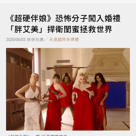
《超硬伴娘》恐怖分子闖入婚禮
「胖艾美」捍衛閨蜜拯救世界
琅琅悅讀／
采昌國際多媒體
2025/06/03