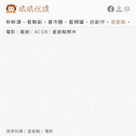
新鮮讀
看聯副
書市圈
藝開罐
迷創作
星劇點
電影
戲劇
ACGN
星劇點夥伴
琅琅悅讀
星劇點
電影