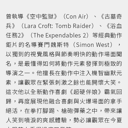
曾執導《空中監獄》（Con Air）、《古墓奇
兵》（Lara Croft: Tomb Raider）、《浴血
任務2》（The Expendables 2）等經典動作
鉅片的名導賽門魏斯特（Simon West），
以獨到的視覺風格與節奏明快的動作場面聞
名，是最懂得如何將動作元素發揮到極致的
導演之一。他擅長在動作中注入機智幽默元
素，讓觀眾在緊張刺激之餘也能開懷大笑。
這次他以全新動作喜劇《超硬伴娘》霸氣回
歸，再度展現他融合喜劇與火爆場面的拿手
絕活，在拳打腳踢、槍砲彈藥之中，帶來讓
人笑到噴淚的爽感體驗，勢必讓觀眾在今夏