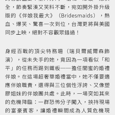
全，節奏緊湊又笑料不斷，宛如開外掛升級
版的《伴娘我最大》（Bridesmaids），熱
血、爆笑、驚喜一次到位，台灣更將與美國
同步上映，絕對不容觀眾錯過！
身經百戰的頂尖特務珊（瑞貝爾威爾森飾
演），從未失手的她，竟因為一項看似「和
平」的任務而踢到鐵板──擔任閨蜜的婚禮
伴娘。在這場超奢華婚禮當中，她不僅要適
應伴娘職責，還得與三位個性浮誇、又像塑
膠姐妹的伴娘團共處。此時，一場突如其來
的危機降臨：一群恐怖分子闖入，挾持現場
的富豪賓客，讓婚禮瞬間成為人質危機現