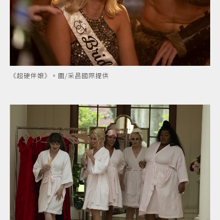
《超硬伴娘》。圖/采昌國際提供