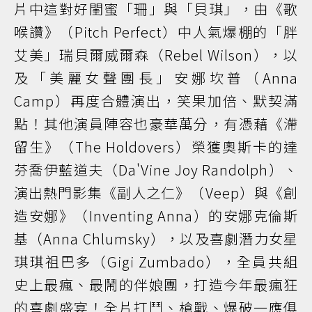
片中這對好閨蜜「珊」與「貝琪」，由《歌
喉讚》（Pitch Perfect）中人氣爆棚的「胖
艾美」瑞貝爾威爾森（Rebel Wilson），以
及「美麗女聲團長」安娜坎普（Anna
Camp）再度合體演出，笑果加倍、默契滿
點！其他演員陣容也豪華萬分，有憑藉《滯
留生》（The Holdovers）榮獲奧斯卡的達
芬喬伊藍道夫（Da'Vine Joy Randolph）、
演出熱門影集《副人之仁》（Veep）與《創
造安娜》（Inventing Anna）的安娜克倫斯
基（Anna Chlumsky），以及喜劇潛力女星
琪琪祖巴多（Gigi Zumbado），全員共組
史上最瘋、最鬧的伴娘團，打造今年最瘋狂
的喜劇盛宴！全片打鬥、槍戰、爆破一應俱