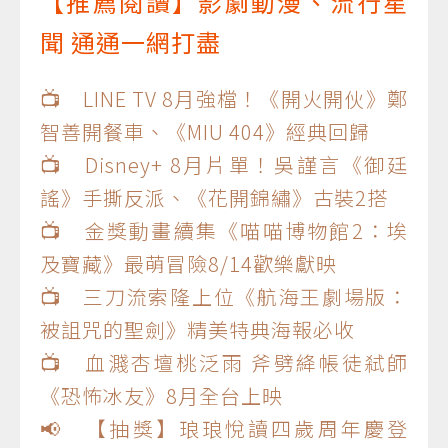
【推薦閱讀】影劇動漫、流行星
聞 通通一網打盡
📺 LINE TV 8月強檔！《開火開伙》鄭
智善開餐車、《MIU 404》經典回歸
📺 Disney+ 8月片單！吳謹言《御廷
謠》手撕反派、《花開錦繡》古裝2搭
📺 金獎動畫續集《喵喵博物館2：埃
及寶藏》最萌冒險8/14歡樂獻映
📺 三刀流索隆上位《航海王劇場版：
被詛咒的聖劍》精美特典海報必收
📺 血濺杏壇桃泛雨 斧劈絳帳徒弒師
《恐怖冰友》8月全台上映
📢 【抽獎】琅琅悅讀四歲周年慶登