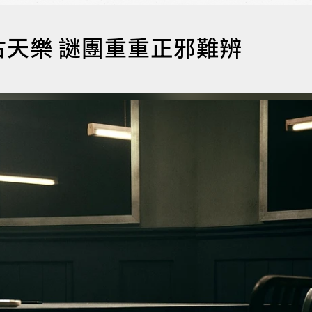
天樂 謎團重重正邪難辨