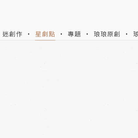
迷創作
星劇點
專題
琅琅原創