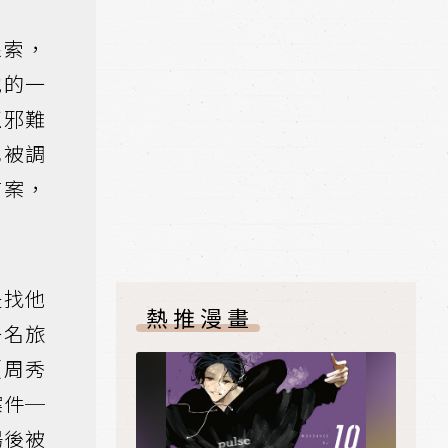
線索，
他的一
正邪難
也被調
有案，
是找他
熱推漫畫
一名旅
（周秀
案件─
場後被