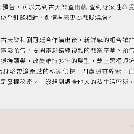
影預告，可以先到古天樂查
出軌
查到身家性命
似乎針鋒相對，劇情看來更為懸疑燒腦。
是古天樂和劉冠廷合作演出後，新鮮感的組合讓
開電影預告，揭開電影錯綜複雜的懸案序幕。預
，燙捲頭髮，改變維持多年的髮型，戴上黑框眼
，化身略帶滄桑感的私家偵探，四處追查線索，
就是發掘秘密。」沒想到調查他人的私生活密秘