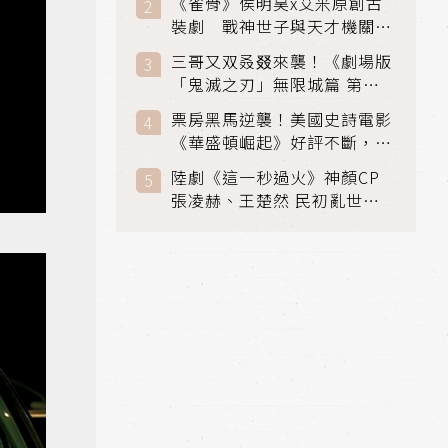
《雀骨》侯明昊x艾米原創古
裝劇 戰神世子與天才機關師
聯手攻克身世之謎
三哥又双叒叕來襲！《劇場版
「鬼滅之刃」無限城篇 第一
章》 七月首登串流平台
票房黑馬逆襲！美國史詩電影
《華盛頓崛起》好評不斷，輾
壓《玩具總動員5》、《超少
陸劇《這一秒過火》神顏CP
女》
張凌赫、王楚然 民初亂世、
家仇國難也要大談禁忌叔嫂戀