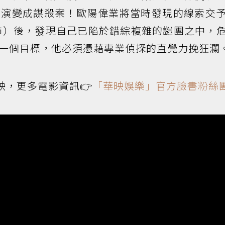
竟演變成謀殺案！歐陽偉業將當時發現的線索交
飾）後，發現自己已陷於錯綜複雜的謎團之中，
一個目標，他必須憑藉專業偵探的直覺力挽狂瀾
映，更多電影資訊👉
「華映娛樂」官方臉書粉絲