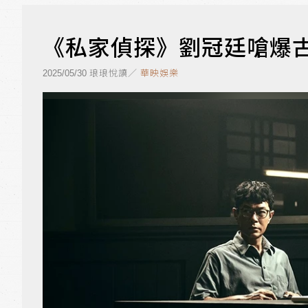
《私家偵探》劉冠廷嗆爆古
琅琅悅讀／
華映娛樂
2025/05/30