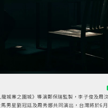
九龍城寨之圍城》導演鄭保瑞監製，李子俊及周
馬男星劉冠廷及周秀娜共同演出，台灣將於6月