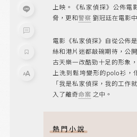
上映。《私家偵探》公佈電
脅，更和
警察
劉冠廷在電影中
電影《私家偵探》自從公佈
絲和港片迷都敲碗期待，公
古天樂一改酷勁十足的形象
上洗到鬆垮變形的polo衫
「我是私家偵探，我的工作
入了離奇
命案
之中。
熱門小說