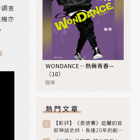
予調查
危機亦
。
團
WONDANCE—熱舞青春—
（10）
珈琲
熱門文章
【影評】《奧德賽》諾蘭的首
部神話史詩，長達20年的創傷
與贖罪之旅