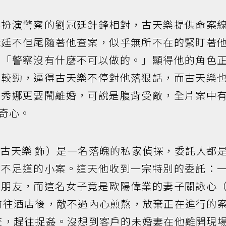
與扮演警察的劉冠廷針鋒相對，古天樂提供命案
冠廷不但尾隨著他查案，似乎無所不在的緊盯著
：「警察沒有什麼不可以做的。」顯得他的角色
的較勁，逼得古天樂不停對他落狠話，而古天樂
周秀娜更要鬧離婚，可說是腹背受敵，全片案中
奇心。
古天樂 飾）是一名落魄的私家偵探，委託人都
微不足道的小案。這天他收到一宗特別的委託：
女朋友，而這名女子竟是歐陽偉業的妻子關詠心
前往酒店後，敵不過內心煎熬，放棄正在進行的
查，趕往捉姦。沒想到客戶的未婚妻在他離開現