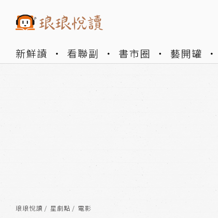
新鮮讀
看聯副
書市圈
藝開罐
琅琅悅讀
星劇點
電影