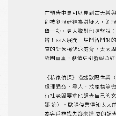
在預告中更可以見到古天樂
卻被劉冠廷視為嫌疑人，劉
舉一動，更大膽對他嗆聲說
辨！兩人展開一場鬥智鬥狠
查的對象楊偲泳威脅，太太
謎團重重，劇情更引發觀眾好
《私家偵探》描述歐陽偉業（
處理通姦、尋人、找寵物等
行社老闆要求他調查自己的
娜 飾）。歐陽偉業得知太太
為客戶尋找失蹤
未婚
妻的調