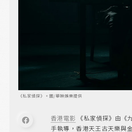
《私家偵探》。圖/華映娛樂提供
香港電影
《私家偵探》由《
手執導，香港天王古天樂與金