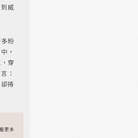
受到威
許多粉
告中，
鏡，穿
直言：
，卻捲