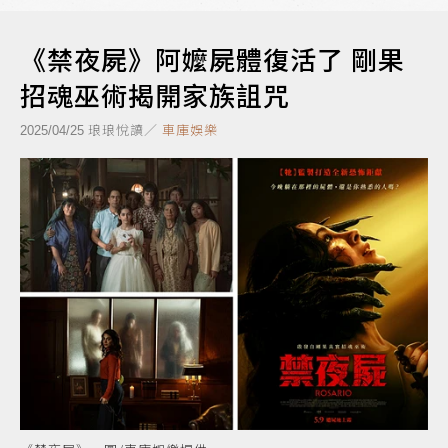
《禁夜屍》阿嬤屍體復活了 剛果
招魂巫術揭開家族詛咒
琅琅悅讀／
車庫娛樂
2025/04/25