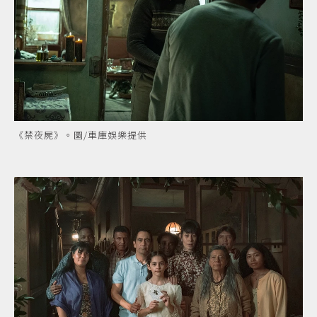
《禁夜屍》。圖/車庫娛樂提供