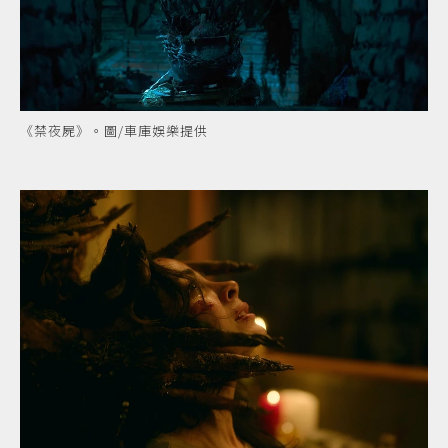
《禁夜屍》。圖/車庫娛樂提供