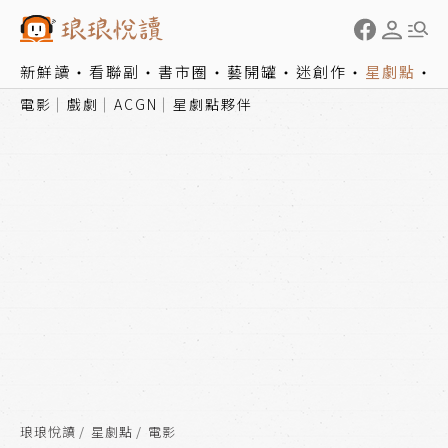
新鮮讀
看聯副
書市圈
藝開罐
迷創作
星劇點
電影
戲劇
ACGN
星劇點夥伴
琅琅悅讀
星劇點
電影