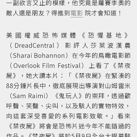
一副欲言又止的模樣，他究竟是蘿賽李奧的
敵人還是朋友？得進到
電影
院才會知道！
美國權威恐怖媒體《恐懼基地》
（DreadCentral）影評人莎萊波漢農
（Sharai Bohannon）在今年的鳥瞰電影節
（Overlook Film Festival）上看了《禁夜
屍》，她大讚本片：「《禁夜屍》在緊湊的
88分鐘片長中，徹底展現出導演對山姆雷米
（Sam Raimi）《鬼玩人》的崇拜，透過歡
呼聲、笑聲、尖叫，以及駭人的實物特效，
向這套深受喜愛的系列電影致敬。」看來
《禁夜屍》將會是恐怖片迷今年不能錯過的
作品。《禁夜屍》將於5月9日全台大銀幕駭