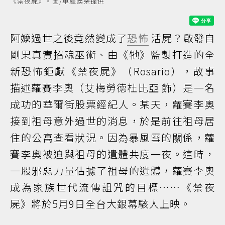
《禁夜屍》。圖/車庫娛樂提供
阿嬤過世之後竟然變成了
恐怖
活屍？啟發自
剛果真實招魂巫術、由《牠》監製打造的全
新恐怖鉅獻《禁夜屍》（Rosario），故事
描述蘿賽李奧（艾梅勞德杜比亞 飾）是一名
成功的華爾街股票經紀人。某天，蘿賽李奧
接到祖母意外過世的消息，於是前往祖母居
住的公寓查看狀況。因為暴風雪的關係，蘿
賽李奧被迫與祖母的遺體共度一夜。這時，
一股邪惡力量佔據了祖母的遺體，蘿賽李奧
成為家族世代流傳詛咒的目標……《禁夜
屍》將於5月9日全台大銀幕駭人上映。