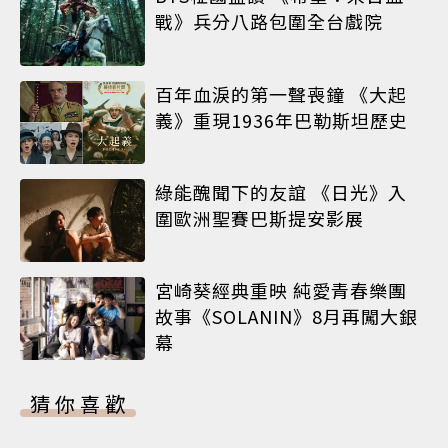
戰》兵分八路包圍全台戲院
百年血淚的第一聲喪鐘 《大起
義》重現1936年巴勒斯坦歷史
綠能醜聞下的友誼 《日光》入
圍歐洲聖賽巴斯提安影展
宮崎葵經典重映 純愛青春樂團
故事《SOLANIN》8月再闖大銀
幕
猜你喜歡