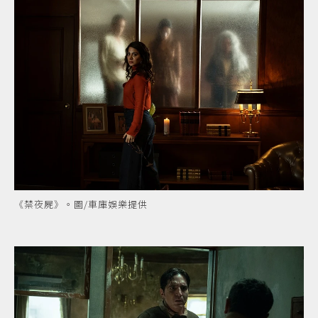
《禁夜屍》。圖/車庫娛樂提供