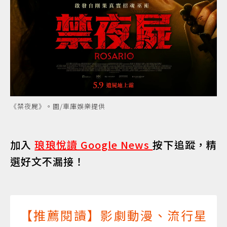
《禁夜屍》。圖/車庫娛樂提供
加入
琅琅悅讀 Google News
按下追蹤，精
選好文不漏接！
【推薦閱讀】影劇動漫、流行星