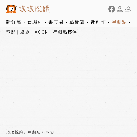
新鮮讀
看聯副
書市圈
藝開罐
迷創作
星劇點
電影
戲劇
ACGN
星劇點夥伴
琅琅悅讀
星劇點
電影