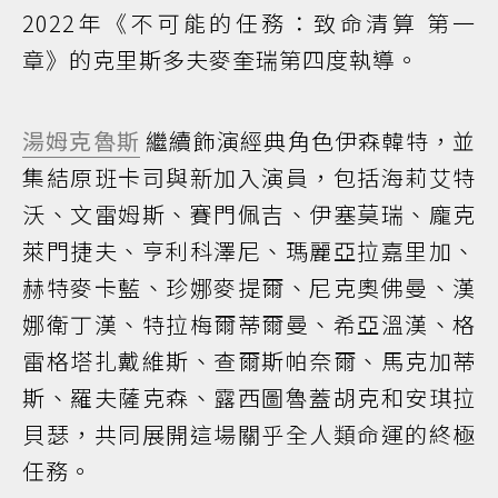
2022年《不可能的任務：致命清算 第一
章》的克里斯多夫麥奎瑞第四度執導。
湯姆克魯斯
繼續飾演經典角色伊森韓特，並
集結原班卡司與新加入演員，包括海莉艾特
沃、文雷姆斯、賽門佩吉、伊塞莫瑞、龐克
萊門捷夫、亨利科澤尼、瑪麗亞拉嘉里加、
赫特麥卡藍、珍娜麥提爾、尼克奧佛曼、漢
娜衛丁漢、特拉梅爾蒂爾曼、希亞溫漢、格
雷格塔扎戴維斯、查爾斯帕奈爾、馬克加蒂
斯、羅夫薩克森、露西圖魯蓋胡克和安琪拉
貝瑟，共同展開這場關乎全人類命運的終極
任務。