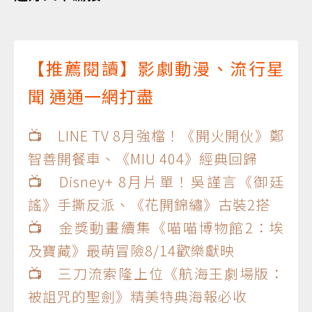
【推薦閱讀】影劇動漫、流行星
聞 通通一網打盡
📺 LINE TV 8月強檔！《開火開伙》鄭
智善開餐車、《MIU 404》經典回歸
📺 Disney+ 8月片單！吳謹言《御廷
謠》手撕反派、《花開錦繡》古裝2搭
📺 金獎動畫續集《喵喵博物館2：埃
及寶藏》最萌冒險8/14歡樂獻映
📺 三刀流索隆上位《航海王劇場版：
被詛咒的聖劍》精美特典海報必收