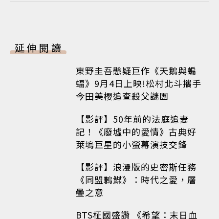
延伸閱讀
東野圭吾懸疑巨作《天鵝與蝙
蝠》9月4日上映!松村北斗攜手
今田美櫻追查殺父謎團
【影評】50年前的法庭追妻
記！《廢墟中的愛情》古典好
萊塢巨星的小螢幕演技交鋒
【影評】浪漫版的史密斯任務
《同盟鶼鰈》：時代之愛，層
疊之意
BTS柾國盛讚 《希望：末日血