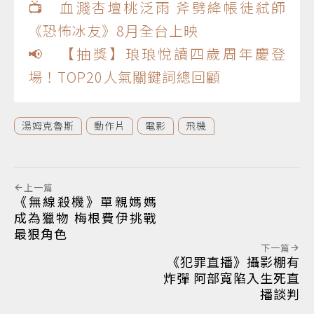
📺 血濺杏壇桃泛雨 斧劈絳帳徒弒師
《恐怖冰友》8月全台上映
📢 【抽獎】琅琅悅讀四歲周年慶登
場！TOP20人氣關鍵詞總回顧
湯姆克魯斯
動作片
電影
飛機
上一篇
《無線殺機》單親媽媽
成為獵物 梅根費伊挑戰
最狠角色
下一篇
《犯罪直播》攝影棚有
炸彈 阿部寬陷入生死直
播談判