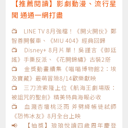
【推薦閱讀】影劇動漫、流行星
聞 通通一網打盡
📺 LINE TV 8月強檔！《開火開伙》鄭
智善開餐車、《MIU 404》經典回歸
📺 Disney+ 8月片單！吳謹言《御廷
謠》手撕反派、《花開錦繡》古裝2搭
📺 金獎動畫續集《喵喵博物館2：埃
及寶藏》最萌冒險8/14歡樂獻映
📺 三刀流索隆上位《航海王劇場版：
被詛咒的聖劍》精美特典海報必收
📺 血濺杏壇桃泛雨 斧劈絳帳徒弒師
《恐怖冰友》8月全台上映
📢 【抽獎】琅琅悅讀四歲周年慶登