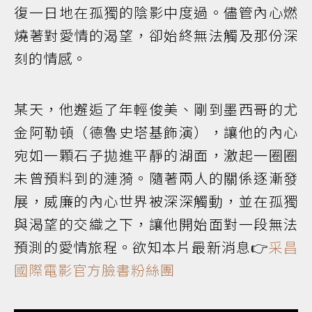
復一日地在孤獨的陰影中度過。儘管內心燃
燒著對愛情的渴望，卻始終無法觸及那份深
刻的情感。
某天，他邂逅了年輕俊美、剛到墨西哥的尤
金阿勒頓（德魯史塔基飾演），讓他的內心
宛如一顆石子拋進平靜的湖面，激起一圈圈
未曾預料到的漣漪。隨著兩人的關係逐漸發
展，威廉的內心世界被深深觸動，並在孤獨
與渴望的交織之下，讓他開始面對一段無法
預測的愛情旅程。欲知本片最新消息👉
采昌
國際電影官方臉書粉絲團