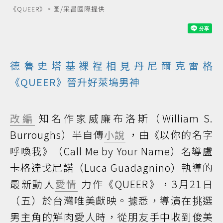
《QUEER》。圖/采昌國際提供
德魯史塔基裸裎相見丹尼爾克雷格
《QUEER》晉升好萊塢男神
改編
知名作家威廉布洛斯（William S.
Burroughs）半自傳
小說
，由《以你的名字
呼喚我》（Call Me by Your Name）名導盧
卡格達戈尼諾（Luca Guadagnino）執導的
最新動人
愛情
力作《QUEER》，3月21日
（五）於台灣唯美獻映。據悉，導演在挑選
男主角的鮮肉愛人時，從朋友手中收到俊美