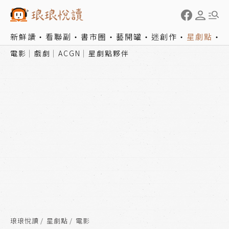
新鮮讀
看聯副
書市圈
藝開罐
迷創作
星劇點
電影
戲劇
ACGN
星劇點夥伴
琅琅悅讀
星劇點
電影