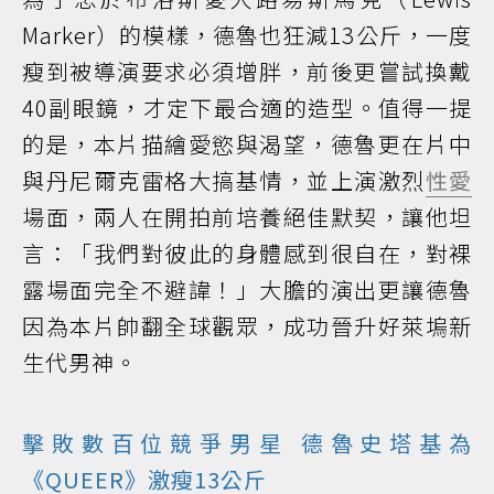
Marker）的模樣，德魯也狂減13公斤，一度
瘦到被導演要求必須增胖，前後更嘗試換戴
40副眼鏡，才定下最合適的造型。值得一提
的是，本片描繪愛慾與渴望，德魯更在片中
與丹尼爾克雷格大搞基情，並上演激烈
性愛
場面，兩人在開拍前培養絕佳默契，讓他坦
言：「我們對彼此的身體感到很自在，對裸
露場面完全不避諱！」大膽的演出更讓德魯
因為本片帥翻全球觀眾，成功晉升好萊塢新
生代男神。
擊敗數百位競爭男星 德魯史塔基為
《QUEER》激瘦13公斤