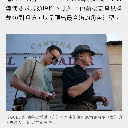
導演要求必須增胖。此外，他前後更嘗試換
戴40副眼鏡，以呈現出最合適的角色造型。
《QUEER》德魯史塔基（左）在片中飾演丹尼爾克雷格（右）的
同志愛人。圖/采昌國際提供