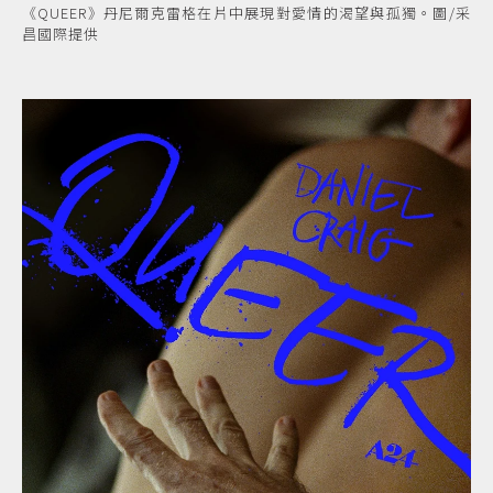
《QUEER》丹尼爾克雷格在片中展現對愛情的渴望與孤獨。圖/采
昌國際提供