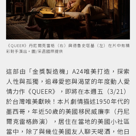
《QUEER》丹尼爾克雷格（右）與德魯史塔基（左）在片中有精
彩對手演出。圖/采昌國際提供
這部由「金獎製造機」A24唯美打造，探索
人性與孤獨，追尋愛慾與渴望的年度動人愛
情力作《QUEER》，即將在本週五（3/21）
於台灣唯美獻映！本片劇情描述1950年代的
墨西哥，年近50歲的美國移民威廉李（丹尼
爾克雷格飾演），居住在當地的美國小社區
當中，除了與幾位美國友人聊天喝酒，他日