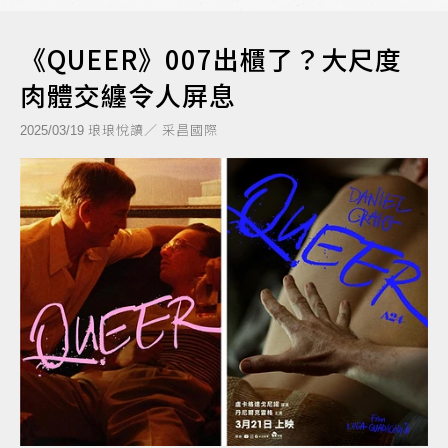
《QUEER》007出櫃了？大尺度
肉體交纏令人屏息
琅琅悅讀／ 采昌國際
2025/03/19