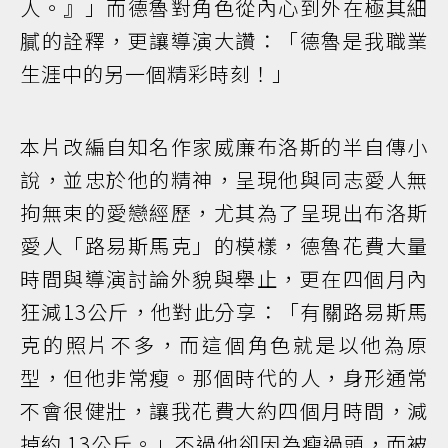
人。』」而德魯對角色從內心到外在極其細
膩的詮釋，更讓導演大讚：「德魯是我職業
生涯中的另一個精彩時刻！」
本片改編自知名作家威廉布洛斯的半自傳小
說，並忠於他的精神，呈現他與同志愛人無
拘無束的愛戀經歷，尤其為了呈現出布洛斯
愛人「路易斯馬克」的模樣，德魯花費大量
時間與導演討論外貌與舉止，更在四個月內
狂減13公斤，他對此分享：「有關路易斯馬
克的照片不多，而這個角色就是以他為原
型，但他非常瘦。那個時代的人，身形通常
不會很健壯，讓我花費大約四個月時間，減
掉約 13公斤。」不過他卻因為瘦過頭，而被