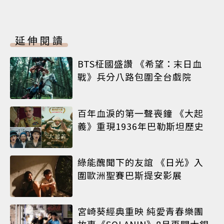
延伸閱讀
BTS柾國盛讚 《希望：末日血
戰》兵分八路包圍全台戲院
百年血淚的第一聲喪鐘 《大起
義》重現1936年巴勒斯坦歷史
綠能醜聞下的友誼 《日光》入
圍歐洲聖賽巴斯提安影展
宮崎葵經典重映 純愛青春樂團