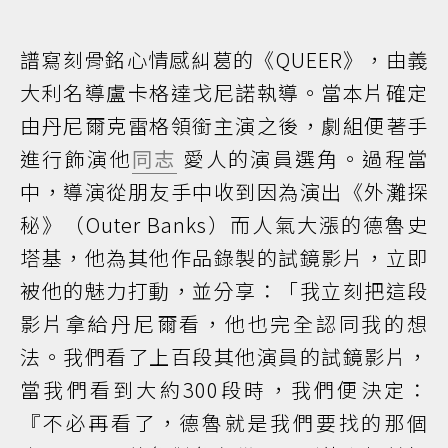
譜寫刻骨銘心情感糾葛的《QUEER》，由義
大利名導盧卡格達戈尼諾執導。當本片確定
由丹尼爾克雷格領銜主演之後，劇組便著手
進行飾演他
同志
愛人的演員選角。過程當
中，導演從朋友手中收到因為演出《外灘探
秘》（Outer Banks）而人氣大漲的德魯史
塔基，他為其他作品錄製的試鏡影片，立即
被他的魅力打動，並分享：「我立刻把這段
影片拿給丹尼爾看，他也完全認同我的想
法。我們看了上百段其他演員的試鏡影片，
當我們看到大約300段時，我們便決定：
『不必再看了，德魯就是我們要找的那個