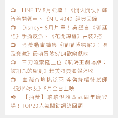
📺 LINE TV 8月強檔！《開火開伙》鄭
智善開餐車、《MIU 404》經典回歸
📺 Disney+ 8月片單！吳謹言《御廷
謠》手撕反派、《花開錦繡》古裝2搭
📺 金獎動畫續集《喵喵博物館2：埃
及寶藏》最萌冒險8/14歡樂獻映
📺 三刀流索隆上位《航海王劇場版：
被詛咒的聖劍》精美特典海報必收
📺 血濺杏壇桃泛雨 斧劈絳帳徒弒師
《恐怖冰友》8月全台上映
📢 【抽獎】琅琅悅讀四歲周年慶登
場！TOP20人氣關鍵詞總回顧