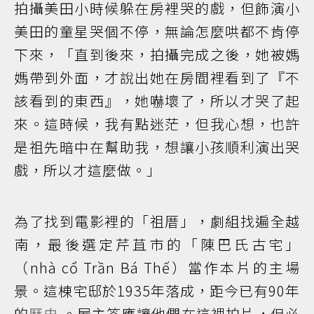
拍攝美田小時候躲在房裡哭的戲，但飾演小
美田的童星哭個不停，無論怎麼哄都不肯停
下來，「直到後來，拍攝完成之後，她被媽
媽帶到外面，才說出她在房間裡看到了『不
該看到的東西』，她嚇壞了，所以才哭了起
來。這時候，我有點迷茫，但我心想，也許
是祖先暗中在幫助我，想讓小孩順利演出哭
戲，所以才這麼做。」
為了找到電影裡的「祖厝」，劇組找遍全越
南，最後選定芹苴市的「陳巴氏古宅」
（nhà cổ Trần Bá Thế）當作本片的主場
景。這棟宅邸於1935年落成，距今已有90年
的
歷史
。屋主答應讓他們在這裡拍片，但必