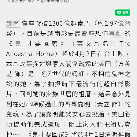
《鬼才要回家》。圖/車庫娛樂提供
越南
賣座突破2300億越南盾（約2.97億台
幣），目前是越南影史最賣座恐怖
喜劇
的
《
鬼
才要回家》（英文片名：The
Ancestral Home）將於4月2日在台上映，
本片故事描述與家人關係疏遠的美田（方美
芝 飾）是一名Z世代的網紅，不相信鬼神之
說的她，為了拍攝時下最流行的超自然影
片，回到她的家族世居的祖厝，結果意外見
到在她小時候過世的哥哥嘉明（黃立 飾）的
鬼魂，為了讓嘉明能夠安心去投胎，美田必
須協助他完成遺願：阻止家人們把祖厝賣
掉……《鬼才要回家》將於4月2日清明連假