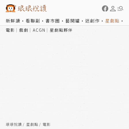
新鮮讀
看聯副
書市圈
藝開罐
迷創作
星劇點
電影
戲劇
ACGN
星劇點夥伴
琅琅悅讀
星劇點
電影