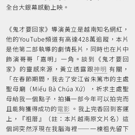
全台大銀幕感動上映。
《鬼才要回家》導演黃立是越南知名網紅，
他的YouTube頻道有高達428萬追蹤，本片
是他第二部執導的劇情長片，同時也在片中
飾演哥哥「嘉明」一角。談到《鬼才要回
家》的靈感來源，黃立透露跟
神明
有關，
「在春節期間，我去了安江省朱篤市的主處
聖母廟（Miếu Bà Chúa Xứ），祈求主處聖
母給我一個點子，拍攝一部今年可以拍完而
且能夠獲得成功的
電影
。我上完香回到客運
上，『祖厝』（註：本片越南原文片名）這
個詞突然浮現在我腦海裡——一棟祖先留下