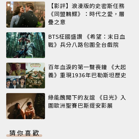
【影評】浪漫版的史密斯任務
《同盟鶼鰈》：時代之愛，層
疊之意
BTS柾國盛讚 《希望：末日血
戰》兵分八路包圍全台戲院
百年血淚的第一聲喪鐘 《大起
義》重現1936年巴勒斯坦歷史
綠能醜聞下的友誼 《日光》入
圍歐洲聖賽巴斯提安影展
猜你喜歡