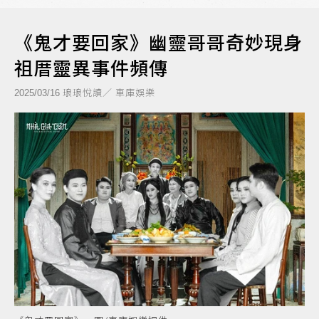
《鬼才要回家》幽靈哥哥奇妙現身
祖厝靈異事件頻傳
琅琅悅讀／ 車庫娛樂
2025/03/16