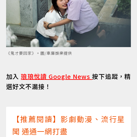
《鬼才要回家》。圖/車庫娛樂提供
加入
琅琅悅讀 Google News
按下追蹤，精
選好文不漏接！
【推薦閱讀】影劇動漫、流行星
聞 通通一網打盡