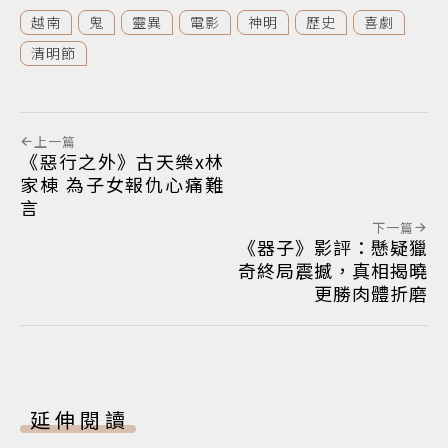
越南
鬼
靈異
電影
神明
歷史
喜劇
清明節
上一篇
《惡行之外》古天樂x林
家棟 為子女報仇心痛難
言
下一篇
《器子》影評：懸疑獵
奇終局震撼，真相揭曉
更勝肉體折磨
延伸閱讀