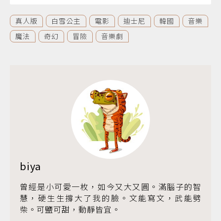
真人版
白雪公主
電影
迪士尼
韓國
音樂
魔法
奇幻
冒險
音樂劇
biya
曾經是小可愛一枚，如今又大又圓。滿腦子的智
慧，硬生生撐大了我的臉。文能寫文，武能劈
柴。可鹽可甜，動靜皆宜。