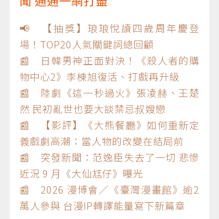
聞 通通一網打盡
📢 【抽獎】琅琅悅讀四歲周年慶登
場！TOP20人氣關鍵詞總回顧
📰 日韓男神正面對決！《殺人者的購
物中心2》李棟旭復活、打戲再升級
📰 陸劇《這一秒過火》張凌赫、王楚
然 民初亂世也要大談禁忌叔嫂戀
📰 【影評】《大熊餐廳》如何重新定
義戲劇高潮：當人物的改變在結局前
📰 突發新聞：范逸臣失去了一切 悲慘
近況 9 月《大仙尪仔》曝光
📰 2026 漫博會／《臺灣漫畫館》逾2
萬人參與 台漫IP轉譯能量寫下新篇章