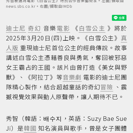
秀智被選為電影《白雪公主》特別合作音樂藝術家。左圖/擷取自
news.sbs.co.kr。右圖/擷取自IMDb
迪士尼
奇幻
音樂
電影
《
白雪公主
》將於
2025年3月20日(四)上映。《白雪公主》
真
人版
重現迪士尼首位公主的經典傳說。故事
講述白雪公主憑藉善良與勇氣，奪回被邪惡
女王霸占的王國。該片由曾打造《美女與野
獸》、《阿拉丁》等
音樂劇
電影的迪士尼團
隊精心製作，結合超越童話的奇幻
冒險
、震
撼視覺效果與動人原聲帶，讓人期待不已。
秀智（韓語：배수지，英語：Suzy Bae Sue
Ji）是
韓國
知名演員與歌手，曾是女子團體