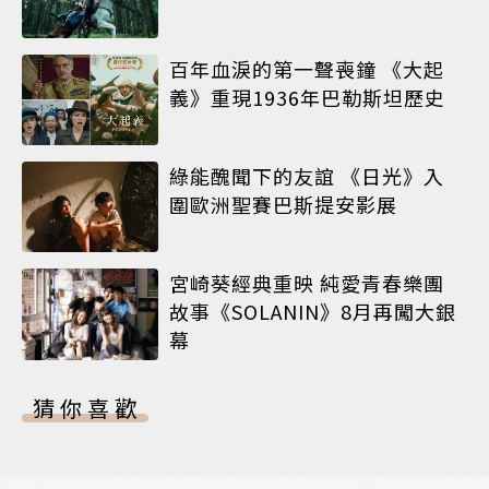
百年血淚的第一聲喪鐘 《大起
義》重現1936年巴勒斯坦歷史
綠能醜聞下的友誼 《日光》入
圍歐洲聖賽巴斯提安影展
宮崎葵經典重映 純愛青春樂團
故事《SOLANIN》8月再闖大銀
幕
猜你喜歡