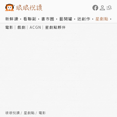
新鮮讀
看聯副
書市圈
藝開罐
迷創作
星劇點
電影
戲劇
ACGN
星劇點夥伴
琅琅悅讀
星劇點
電影