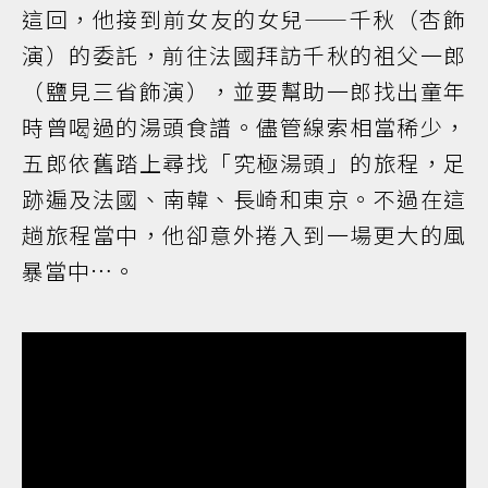
這回，他接到前女友的女兒——千秋（杏飾
演）的委託，前往法國拜訪千秋的祖父一郎
（鹽見三省飾演），並要幫助一郎找出童年
時曾喝過的湯頭食譜。儘管線索相當稀少，
五郎依舊踏上尋找「究極湯頭」的旅程，足
跡遍及法國、南韓、長崎和東京。不過在這
趟旅程當中，他卻意外捲入到一場更大的風
暴當中…。