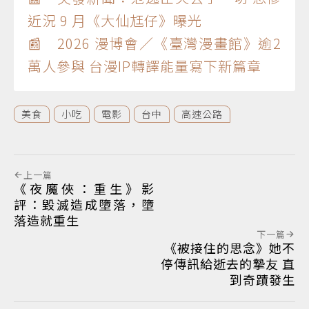
近況 9 月《大仙尪仔》曝光
📰 2026 漫博會／《臺灣漫畫館》逾2
萬人參與 台漫IP轉譯能量寫下新篇章
美食
小吃
電影
台中
高速公路
上一篇
《夜魔俠：重生》影
評：毀滅造成墮落，墮
落造就重生
下一篇
《被接住的思念》她不
停傳訊給逝去的摯友 直
到奇蹟發生