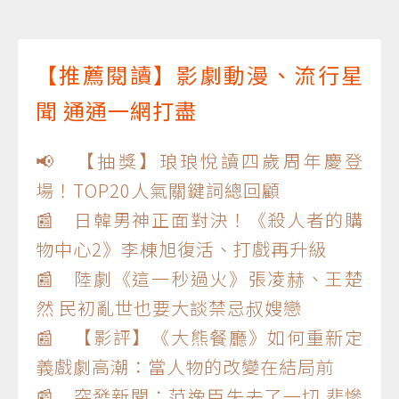
【推薦閱讀】影劇動漫、流行星
聞 通通一網打盡
📢 【抽獎】琅琅悅讀四歲周年慶登
場！TOP20人氣關鍵詞總回顧
📰 日韓男神正面對決！《殺人者的購
物中心2》李棟旭復活、打戲再升級
📰 陸劇《這一秒過火》張凌赫、王楚
然 民初亂世也要大談禁忌叔嫂戀
📰 【影評】《大熊餐廳》如何重新定
義戲劇高潮：當人物的改變在結局前
📰 突發新聞：范逸臣失去了一切 悲慘