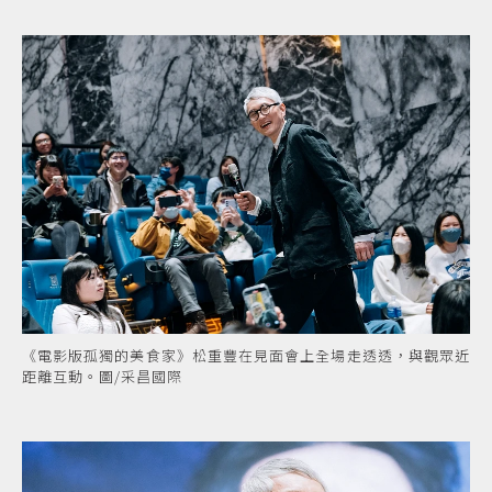
《電影版孤獨的美食家》松重豐在見面會上全場走透透，與觀眾近
距離互動。圖/采昌國際