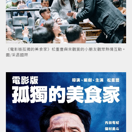
《電影版孤獨的美食家》松重豐與來觀賞的小朋友觀眾熱情互動。
圖/采昌國際