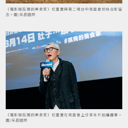
《電影版孤獨的美食家》松重豐與第二場台中見面會粉絲合影留
念。圖/采昌國際
《電影版孤獨的美食家》松重豐在見面會上分享本片拍攝趣事。
圖/采昌國際