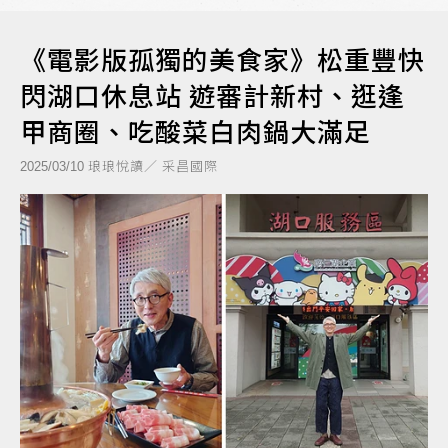
《電影版孤獨的美食家》松重豐快
閃湖口休息站 遊審計新村、逛逢
甲商圈、吃酸菜白肉鍋大滿足
琅琅悅讀／ 采昌國際
2025/03/10