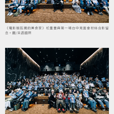
《電影版孤獨的美食家》松重豐與第一場台中見面會粉絲合影留
念。圖/采昌國際