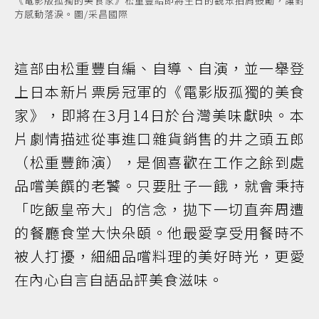
《電影版孤獨的美食家》松重豐給即將生日的觀眾拍肩鼓勵，讓對
方感動落淚。圖/采昌國際
這部由松重豐自編、自導、自演，並一舉登
上日本新片票房冠軍的《電影版孤獨的美食
家》，即將在3月14日於台灣美味獻映。本
片劇情描述從事進口雜貨銷售的井之頭五郎
（松重豐飾演），是個喜歡在工作之餘到處
品嚐美饌的老饕。只要肚子一餓，就會秉持
「吃飯皇帝大」的信念，拋下一切直奔周遭
的餐廳食堂大快朵頤。他最愛享受用餐時不
被人打擾，細細品嚐料理的美好時光，更愛
在內心自言自語品評美食滋味。