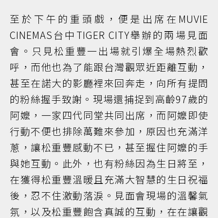
至於下午的重頭戲，便是出席在MUVIE
CINEMAS台中TIGER CITY舉辦的兩場見面
會。只見松重豐一出場就引爆全場熱烈歡
呼，而他也為了能跟台灣觀眾近距離互動，
甚至在諾大的影廳裡來回奔走，向所有提問
的粉絲握手致謝。現場還捕捉到高齡97歲的
阿嬤，一家四代同堂共同出席，而阿嬤即使
行動不便也排除萬難來參加，原因也充滿洋
蔥，讓松重豐感動不已，甚至握住阿嬤的手
與她互動。此外，也有粉絲因為生日將至，
在獲得松重豐溫暖且充滿大智慧的生日祝福
後，忍不住激動落淚。見面會現場的溫馨氣
氛，以及松重豐飽含真誠的互動，在在讓觀