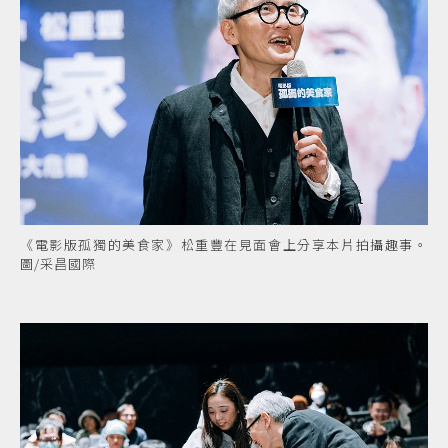
《電影版孤獨的美食家》松重豐在見面會上分享本片拍攝趣事。
圖/采昌國際