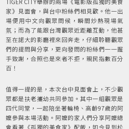
TIGER CITY舉辦的兩場《電影版孤獨的美食
家》見面會，與台中粉絲們相見歡。他一出
場便用中文向觀眾問候，瞬間炒熱現場氣
氛；而為了能跟台灣觀眾近距離互動，他甚
至在諾大的影廳裡來回奔走，仔細聆聽觀眾
們的提問與分享，更向發問的粉絲們一一握
手致謝，合照也是來者不拒，親民指數百分
百！
值得一提的是，本次台中見面會上，不少觀
眾都是扶老攜幼共同參加。其中一組觀眾是
四代同堂，一起陪坐著輪椅、高齡97歲的阿
嬤參與本場活動。阿嬤的家人們分享阿嬤總
會看著《孤獨的美食家》配飯，如今見到松