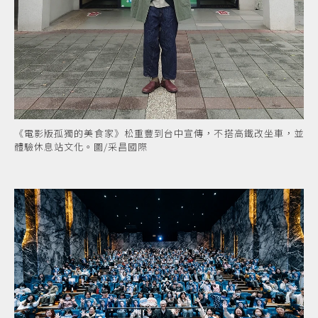
《電影版孤獨的美食家》松重豐到台中宣傳，不搭高鐵改坐車，並
體驗休息站文化。圖/采昌國際