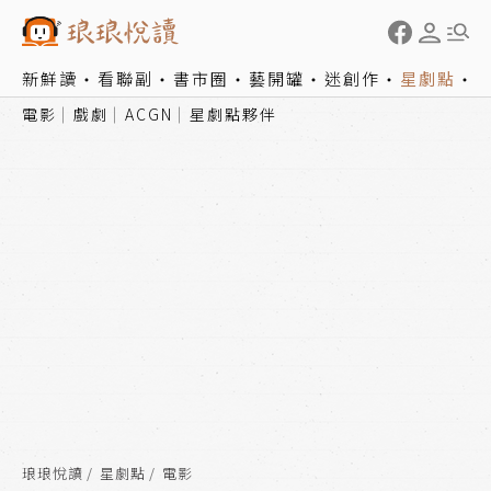
新鮮讀
看聯副
書市圈
藝開罐
迷創作
星劇點
電影
戲劇
ACGN
星劇點夥伴
琅琅悅讀
星劇點
電影