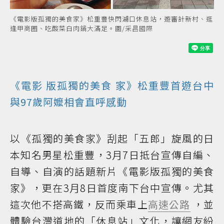
《電影版孤獨的美食家》松重豐快閃湖口休息站，遊審計新村、逛
逢甲商圈、吃酸菜白肉鍋大滿足。圖/采昌國際
《
電影
版孤獨的
美食
家》松重豐首遊
台中
與97歲阿嬤相會直呼感動
以《孤獨的美食家》刮起「五郎」旋風的日
本知名男星松重豐，3月7日抵台宣傳自編、
自導、自演的話題新片《電影版孤獨的美食
家》，更在3月8日首度南下台中宣傳。尤其
這次他不搭高鐵，反而乘車上
高速公路
，並
體驗台灣道地的「休息站」文化，讓網友紛