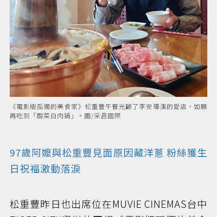
《電影版孤獨的美食家》松重豐午餐光顧了李安導演的愛店，如願
再吃到「酸菜白肉鍋」。圖/采昌國際
97歲阿嬤與松重豐見面原因藏洋蔥 粉絲獲生
日祝福激動落淚
松重豐昨日也出席位在MUVIE CINEMAS台中