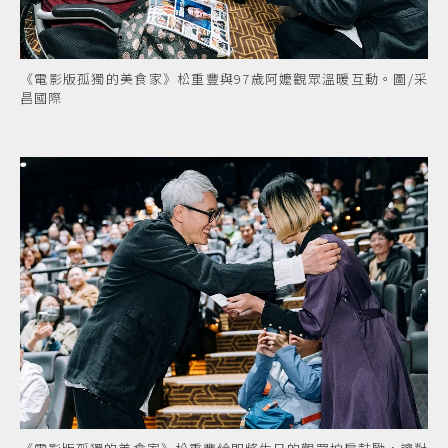
《電影版孤獨的美食家》松重豐與97歲阿嬤觀眾溫暖互動。圖/采
昌國際