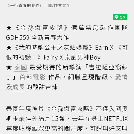
《平行青春的我們》。圖/仲業文創
★《金孫爆富攻略》億萬票房製作團隊
GDH559 全新青春力作
★《我的時髦公主之灰姑娘篇》Earn X 《可
恨的初戀！》Fairy X 泰劇男神Boy
★
泰國
最受期待的新導演「吉拉薩亞翁蘇
丁」首部
電影
作品，細膩呈現階級、
愛情
及
成長
的酸甜苦辣
泰國年度神片《金孫爆富攻略》不僅入圍奧
斯卡最佳外語片15強，去年在登上NETFLIX
再度收穫觀眾更高的關注度，可謂叫好又叫