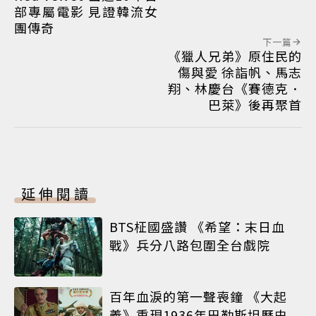
部專屬電影 見證韓流女
團傳奇
下一篇
《獵人兄弟》原住民的
傷與愛 徐詣帆、馬志
翔、林慶台《賽德克．
巴萊》後再聚首
延伸閱讀
BTS柾國盛讚 《希望：末日血
戰》兵分八路包圍全台戲院
百年血淚的第一聲喪鐘 《大起
義》重現1936年巴勒斯坦歷史