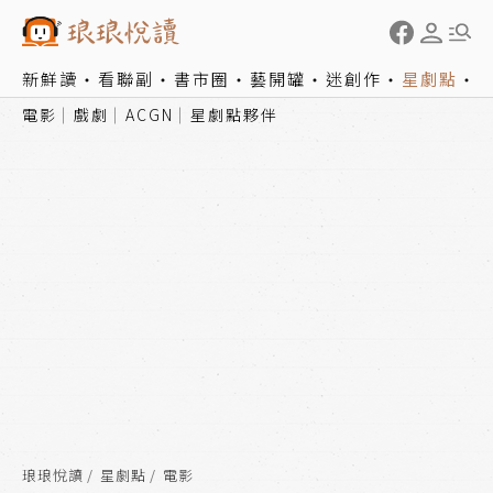
新鮮讀
看聯副
書市圈
藝開罐
迷創作
星劇點
電影
戲劇
ACGN
星劇點夥伴
琅琅悅讀
星劇點
電影