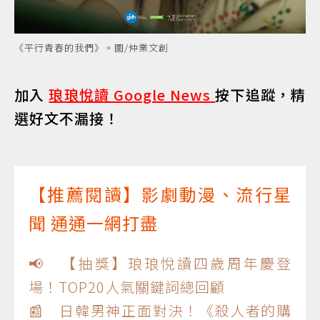
《平行青春的我們》。圖/仲業文創
加入
琅琅悅讀 Google News
按下追蹤，精
選好文不漏接！
【推薦閱讀】影劇動漫、流行星
聞 通通一網打盡
📢 【抽獎】琅琅悅讀四歲周年慶登
場！TOP20人氣關鍵詞總回顧
📰 日韓男神正面對決！《殺人者的購