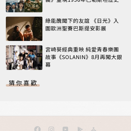
綠能醜聞下的友誼 《日光》入
圍歐洲聖賽巴斯提安影展
宮崎葵經典重映 純愛青春樂團
故事《SOLANIN》8月再闖大銀
幕
猜你喜歡