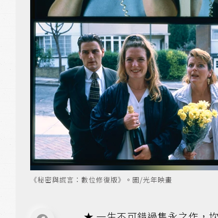
《秘密與謊言：數位修復版》。圖/光年映畫
★ 一生不可錯過雋永之作，