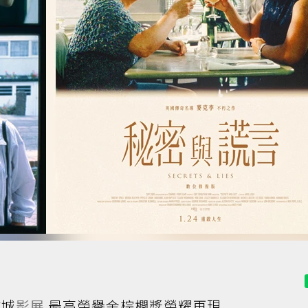
坎城
影展
最高榮譽金棕櫚獎榮耀再現