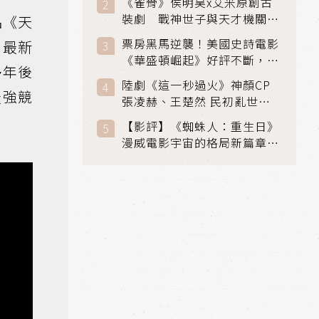
《雀骨》侯明昊x艾米原創古
裝劇 戰神世子與天才機關師
品《天
聯手攻克身世之謎
票房黑馬逆襲！美國史詩電影
，最新
《華盛頓崛起》好評不斷，輾
多年後
壓《玩具總動員5》、《超少
陸劇《這一秒過火》神顏CP
女》
最強競
張凌赫、王楚然 民初亂世、
家仇國難也要大談禁忌叔嫂戀
【影評】《蜘蛛人：重生日》
漫威電影宇宙的格局新篇章，
在面罩之下找到自我救贖的成
長