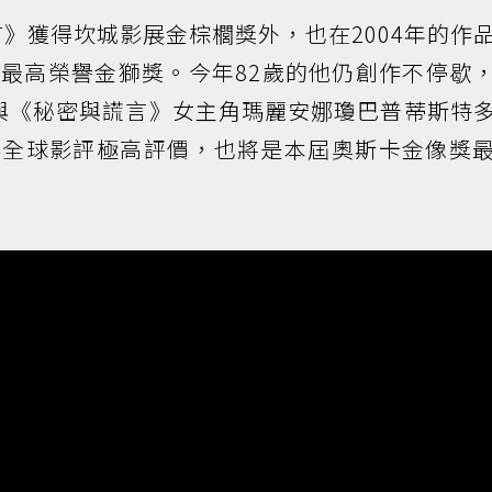
言》獲得坎城影展金棕櫚獎外，也在2004年的作
最高榮譽金獅獎。今年82歲的他仍創作不停歇
s》再與《秘密與謊言》女主角瑪麗安娜瓊巴普蒂斯特
得全球影評極高評價，也將是本屆奧斯卡金像獎