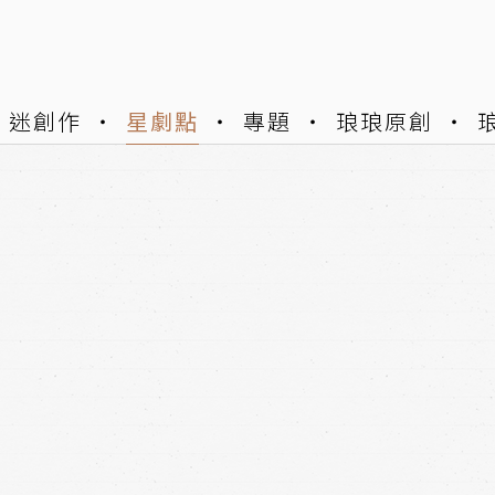
迷創作
星劇點
專題
琅琅原創