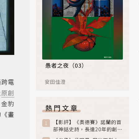
愚者之夜（03）
橫跨電
安田佳澄
佳
原創
片金豹
熱門文章
的《畫
【影評】《奧德賽》諾蘭的首
部神話史詩，長達20年的創傷
與贖罪之旅