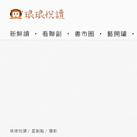
新鮮讀
看聯副
書市圈
藝開罐
琅琅悅讀
星劇點
電影