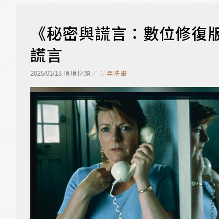
《秘密與謊言：數位修復
謊言
琅琅悅讀／
光年映畫
2025/01/18