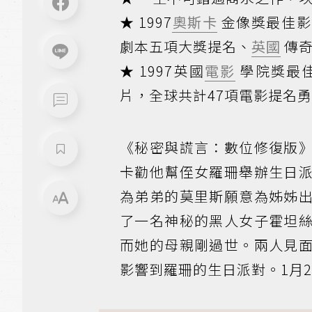
★ 1997
奧斯卡
金像獎最佳影
劇本五項大獎提名、
英國
傳奇
★ 1997英國
電影
學院獎最
片，全球共計47項電影提名勇
《秘密與謊言：數位修復版
卡勸他幫侄女羅珊舉辦生日
為弟弟的莫里斯願意為姊姊
了一名神秘的黑人女子霍坦
而她的母親剛過世。兩人見
影響到羅珊的生日派對。1月2