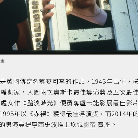
映畫
是英國傳奇名導麥可李的作品，1943年出生，
及編劇家，入圍兩次奧斯卡最佳導演獎及五次最
部處女作《黯淡時光》便勇奪盧卡諾影展最佳影
993年以《赤裸》獲得最佳導演獎，而2014年
的男演員提摩西史波推上坎城
影帝
寶座。