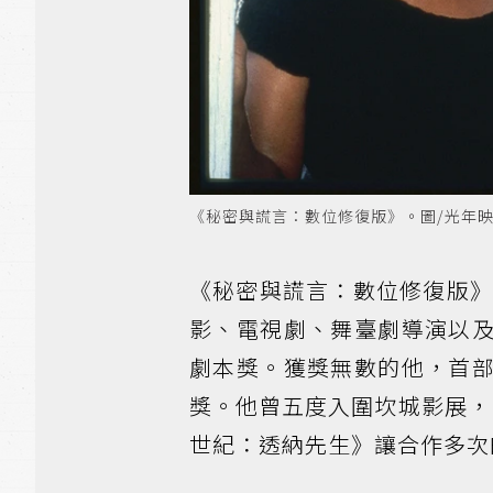
《秘密與謊言：數位修復版》。圖/光年
《秘密與謊言：數位修復版》
影、電視劇、舞臺劇導演以
劇本獎。獲獎無數的他，首
獎。他曾五度入圍坎城影展，1
世紀：透納先生》讓合作多次