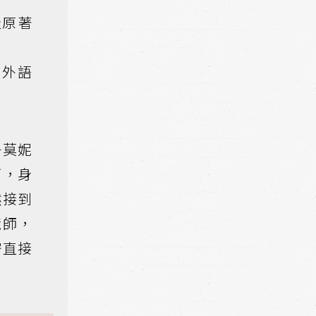
佳原著
佳外語
子莫妮
下，身
然接到
鏡師，
密直接