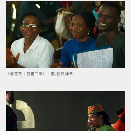
《達荷美：祖靈回家》。圖/佳映娛樂