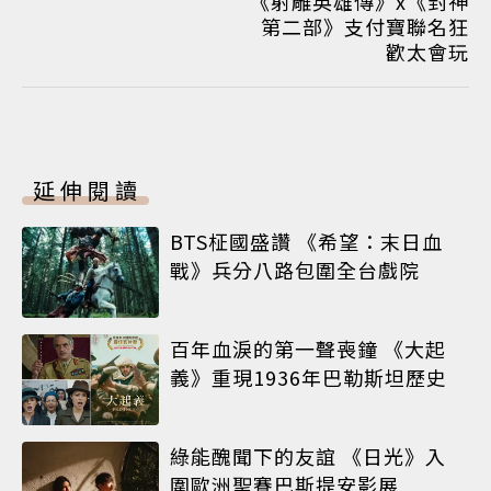
《射雕英雄傳》x《封神
第二部》支付寶聯名狂
歡太會玩
延伸閱讀
BTS柾國盛讚 《希望：末日血
戰》兵分八路包圍全台戲院
百年血淚的第一聲喪鐘 《大起
義》重現1936年巴勒斯坦歷史
綠能醜聞下的友誼 《日光》入
圍歐洲聖賽巴斯提安影展