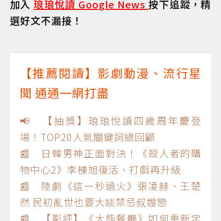
加入
琅琅悅讀 Google News
按下追蹤，精
選好文不漏接！
【推薦閱讀】影劇動漫、流行星
聞 通通一網打盡
📢 【抽獎】琅琅悅讀四歲周年慶登
場！TOP20人氣關鍵詞總回顧
📰 日韓男神正面對決！《殺人者的購
物中心2》李棟旭復活、打戲再升級
📰 陸劇《這一秒過火》張凌赫、王楚
然 民初亂世也要大談禁忌叔嫂戀
📰 【影評】《大熊餐廳》如何重新定