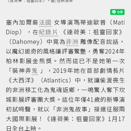
《達荷美：祖靈回家》。圖/佳映娛樂
塞內加爾裔
法國
女導演瑪蒂迪歐普（Mati
Diop），在
紀錄片
《達荷美：祖靈回家》
（Dahomey）中竟為
非洲
雕像配音說話，
以魔幻詭奇的風格讓評審驚艷，勇奪2024年
柏林影展金熊獎。然而這已不是她第一次
「裝神弄
鬼
」，2019年她在首部劇情長片
《大西洋》（Atlantics）中，就讓偷渡喪生
的非洲移工化為鬼魂返鄉，一鳴驚人奪下坎
城影展評審團大獎。這位年僅41歲的新導演
初試啼聲，就以「非洲鬼故事」接連征服兩
大國際影展！《達荷美：祖靈回家》1月17
日全台上映。