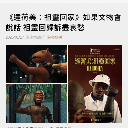
《達荷美：祖靈回家》如果文物會
說話 祖靈回歸訴盡哀愁
琅琅悅讀／
佳映娛樂
2025/01/17