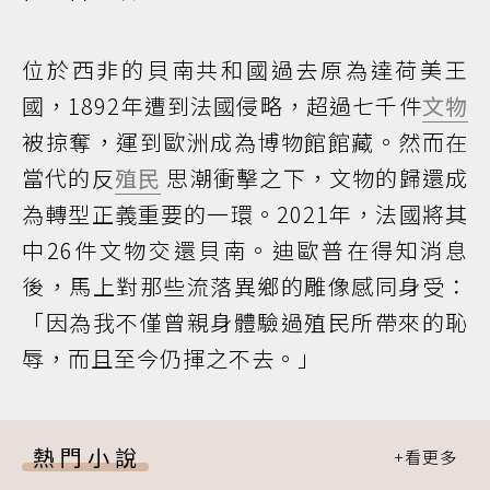
位於西非的貝南共和國過去原為達荷美王
國，1892年遭到法國侵略，超過七千件
文物
被掠奪，運到歐洲成為博物館館藏。然而在
當代的反
殖民
思潮衝擊之下，文物的歸還成
為轉型正義重要的一環。2021年，法國將其
中26件文物交還貝南。迪歐普在得知消息
後，馬上對那些流落異鄉的雕像感同身受：
「因為我不僅曾親身體驗過殖民所帶來的恥
辱，而且至今仍揮之不去。」
熱門小說