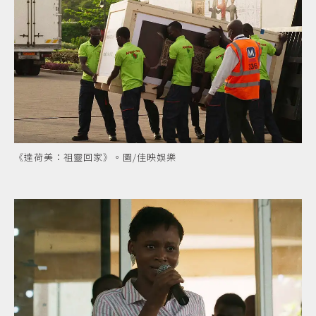
《達荷美：祖靈回家》。圖/佳映娛樂