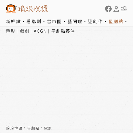
新鮮讀
看聯副
書市圈
藝開罐
迷創作
星劇點
電影
戲劇
ACGN
星劇點夥伴
琅琅悅讀
星劇點
電影