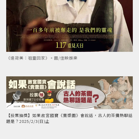
《達荷美：祖靈回家》。圖/佳映娛樂
【投票抽獎】如果故宮國寶《賣漿圖》會說話，古人的茶攤熱聊話
題是？2025/2/3(日)止