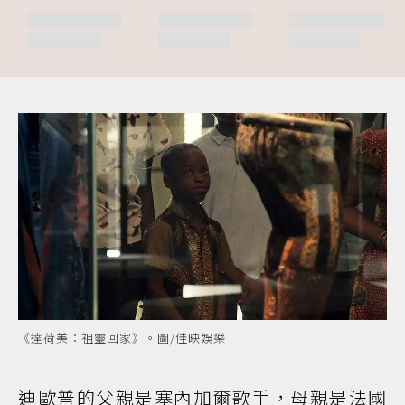
《達荷美：祖靈回家》。圖/佳映娛樂
迪歐普的父親是塞內加爾歌手，母親是法國