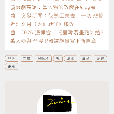
義戲劇高潮：當人物的改變在結局前
📰 突發新聞：范逸臣失去了一切 悲慘
近況 9 月《大仙尪仔》曝光
📰 2026 漫博會／《臺灣漫畫館》逾2
萬人參與 台漫IP轉譯能量寫下新篇章
非洲
文物
紀錄片
鬼
法國
殖民
歷史
電影