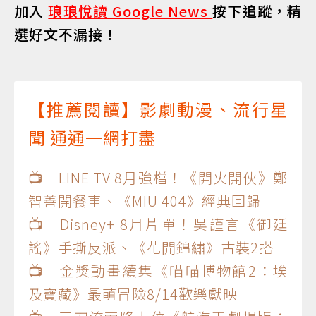
加入
琅琅悅讀 Google News
按下追蹤，精
選好文不漏接！
【推薦閱讀】影劇動漫、流行星
聞 通通一網打盡
📺 LINE TV 8月強檔！《開火開伙》鄭
智善開餐車、《MIU 404》經典回歸
📺 Disney+ 8月片單！吳謹言《御廷
謠》手撕反派、《花開錦繡》古裝2搭
📺 金獎動畫續集《喵喵博物館2：埃
及寶藏》最萌冒險8/14歡樂獻映