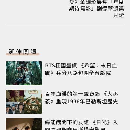
愛》金雞影展奪「年度
期待電影」劉德華頒獎
見證
延伸閱讀
BTS柾國盛讚 《希望：末日血
戰》兵分八路包圍全台戲院
百年血淚的第一聲喪鐘 《大起
義》重現1936年巴勒斯坦歷史
綠能醜聞下的友誼 《日光》入
圍歐洲聖賽巴斯提安影展