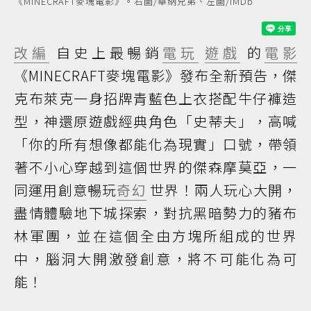
《MINECRAFT麥塊電影》。右圖/華納兄弟、左圖/IMDb
改編
自史上最暢銷
電玩
遊戲
的
電影
《MINECRAFT麥塊電影》發布全新預告，傑
克布萊克一身招牌青藍色上衣搭配牛仔褲造
型，神還原遊戲經典角色「史蒂夫」，高喊
「你的所有想像都能化為現實」口號，帶領
著不小心穿越到這個世界的傑森摩莫亞，一
同運用創意暢玩
奇幻
世界！兩人玩心大開，
盡情體驗地下城探索，對抗黑暗勢力的豬布
林軍團，並在這個全由方塊所組成的世界
中，腦洞大開激發創意，將不可能化為可
能！