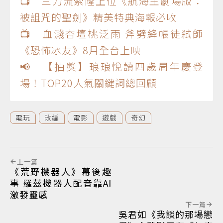
📺 三刀流索隆上位《航海王劇場版：
被詛咒的聖劍》精美特典海報必收
📺 血濺杏壇桃泛雨 斧劈絳帳徒弒師
《恐怖冰友》8月全台上映
📢 【抽獎】琅琅悅讀四歲周年慶登
場！TOP20人氣關鍵詞總回顧
電玩
改編
電影
遊戲
奇幻
上一篇
《荒野機器人》幕後趣
事 羅茲機器人配音靠AI
激發靈感
下一篇
吳君如《我談的那場戀