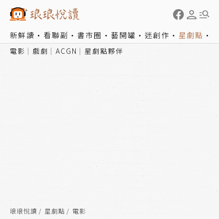
新鮮讀
看聯副
書市圈
藝開罐
迷創作
星劇點
電影
戲劇
ACGN
星劇點夥伴
琅琅悅讀
星劇點
電影