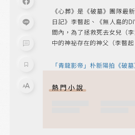
《心葬》是《破墓》團隊最
日記》李暋起、《無人島的D
間內，為了拯救死去女兒（李
中的神祕存在的神父（李暋起
「青龍影帝」朴新陽拍《破墓
熱門小說