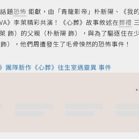
新話題
恐怖
鉅獻，由「青龍影帝」朴新陽、《我
IVA》李萊精彩共演！《心葬》故事敘述在
葬禮
萊 飾）的父親（朴新陽 飾），與為了驅逐住在
 飾），他們周遭發生了毛骨悚然的恐怖事件！
》團隊新作《心葬》往生室遇
靈異
事件