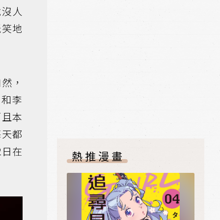
說沒人
玩笑地
自然，
就和李
而且本
每天都
2日在
熱推漫畫