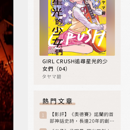
GIRL CRUSH追尋星光的少
女們（04）
タヤマ碧
熱門文章
【影評】《奧德賽》諾蘭的首
部神話史詩，長達20年的創傷
與贖罪之旅