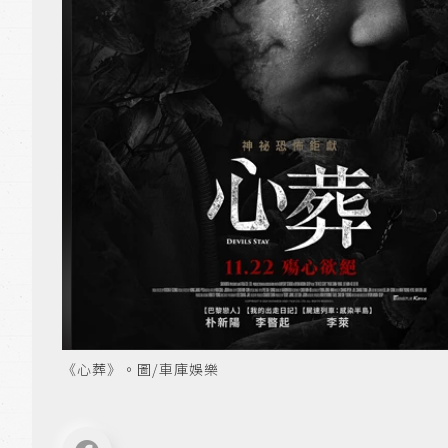
《心葬》。圖/車庫娛樂