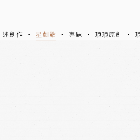
迷創作
星劇點
專題
琅琅原創