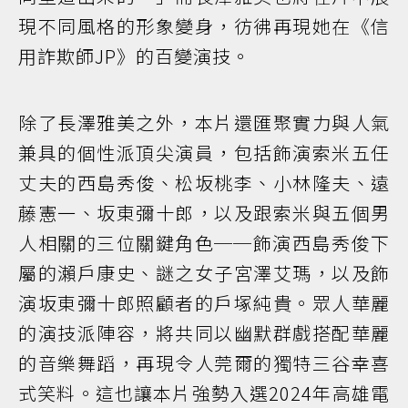
現不同風格的形象變身，彷彿再現她在《信
用詐欺師JP》的百變演技。
除了長澤雅美之外，本片還匯聚實力與人氣
兼具的個性派頂尖演員，包括飾演索米五任
丈夫的西島秀俊、松坂桃李、小林隆夫、遠
藤憲一、坂東彌十郎，以及跟索米與五個男
人相關的三位關鍵角色──飾演西島秀俊下
屬的瀨戶康史、謎之女子宮澤艾瑪，以及飾
演坂東彌十郎照顧者的戶塚純貴。眾人華麗
的演技派陣容，將共同以幽默群戲搭配華麗
的音樂舞蹈，再現令人莞爾的獨特三谷幸喜
式笑料。這也讓本片強勢入選2024年高雄電