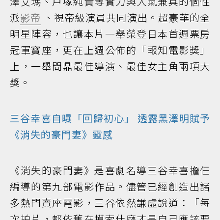
澤艾瑪、戶塚純貴等實力與人氣兼具的個性
派
影帝
、視帝級演員共同演出。超豪華的全
明星陣容，也讓本片一舉榮登日本首週票房
冠軍寶座，更在上週公佈的「報知電影獎」
上，一舉問鼎最佳導演、最佳女主角兩項大
獎。
三谷幸喜自曝「回歸初心」 透露黑澤明賦予
《消失的豪門妻》靈感
《消失的豪門妻》是喜劇名導三谷幸喜擔任
編導的第九部電影作品。儘管已經創造出諸
多熱門賣座電影，三谷依然謙虛說道：「每
次拍片，都依舊在摸索什麼才是自己應該要