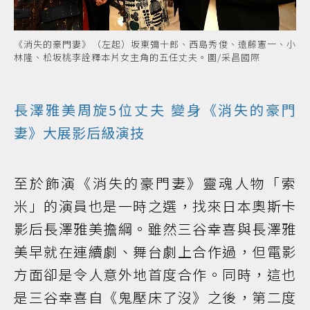
《消失的豪門妻》（左起）坂東彌十郎、西島秀俊、遠藤憲一、小
林隆、松坂桃李詮釋本片女主角的五任丈夫。圖/采昌國際
長澤雅美周旋5位丈夫 變身《消失的豪門
妻》大展影后級演技
至於飾演《消失的豪門妻》靈魂人物「索
米」的演員也是一時之選，找來日本奧斯卡
影后長澤雅美擔綱。雖然三谷幸喜與長澤雅
美早就在連續劇、舞台劇上合作過，但電影
方面卻是令人意外地首度合作。同時，這也
是三谷幸喜自《鬼壓床了沒》之後，第二度