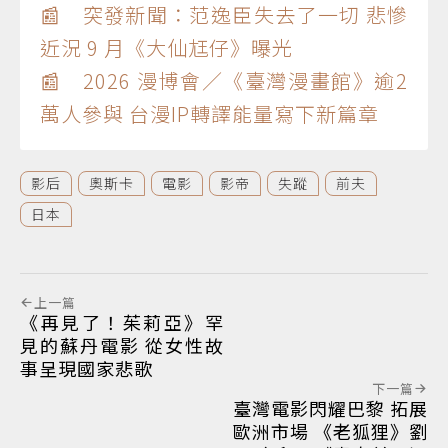
📰 突發新聞：范逸臣失去了一切 悲慘
近況 9 月《大仙尪仔》曝光
📰 2026 漫博會／《臺灣漫畫館》逾2
萬人參與 台漫IP轉譯能量寫下新篇章
影后
奧斯卡
電影
影帝
失蹤
前夫
日本
上一篇
《再見了！茱莉亞》罕
見的蘇丹電影 從女性故
事呈現國家悲歌
下一篇
臺灣電影閃耀巴黎 拓展
歐洲市場 《老狐狸》劉