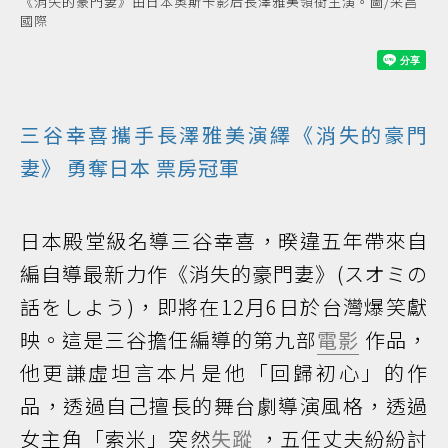
《消失的豪門妻》由日本奧斯卡影后長澤雅美領銜主演。圖/采昌
國際
三谷幸喜攜手長澤雅美演繹《消失的豪門
妻》 勇奪
日本
票房冠軍
日本殿堂級名導三谷幸喜，暌違五年帶來自
編自導最新力作《消失的豪門妻》(スオミの
話をしよう)，即將在12月6日於台灣爆笑獻
映。這是三谷擔任編導的第九部
電影
作品，
他更謙虛坦言本片是他「回歸初心」的作
品，透過自己擅長的舞台劇導演風格，透過
女主角「索米」突然
失蹤
，五任丈夫紛紛討