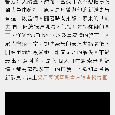
警方介入調查。然而，富豪卻以不想把事情
鬧大為由婉拒，原因是刑警與他的新婚妻曾
有過一段舊情。隨著時間推移，索米的「
前
夫
們」陸續抵達現場，包括有誘拐嫌疑的園
丁、怪咖YouTuber，以及重感情的警官…。
眾人齊聚一堂，卻將索米的安危拋諸腦後，
開始爭論誰最愛她，誰又是她的最愛。不過
最出乎意料的，是每個人口中對索米的記
憶，都有著截然不同的樣貌…。欲知本片最
新消息，請上
采昌國際電影官方臉書粉絲團