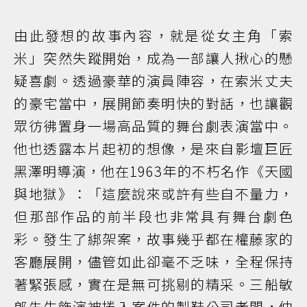
由此發想的故事內容，就是從女主角「索
米」突然失蹤開始，成為一部讓人揪心的懸
疑喜劇。透過豪華的演員陣容，在索米丈夫
的豪宅當中，展開節奏明快的對話，也讓觀
眾彷彿置身一場高品質的舞台劇表演當中。
他也透露本片起初的想像，是來自影壇巨匠
黑澤明導演，他在1963年的不朽名作《天國
與地獄》：「這麼說來或許有些自不量力，
但那部作品的前半段也非常具有舞台劇色
彩。發生了綁架案，故事幾乎都在權藤家的
客廳展開，儘管如此卻毫不乏味，全程保持
著緊張感，實在是無可挑剔的精采。三船敏
郎先生飾演被捲入案件的製鞋公司老闆，仲