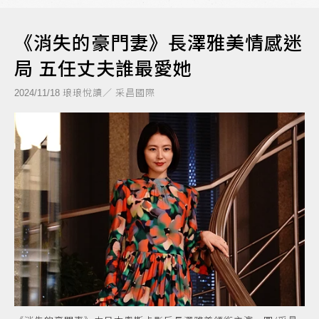
《消失的豪門妻》長澤雅美情感迷
局 五任丈夫誰最愛她
琅琅悅讀／ 采昌國際
2024/11/18