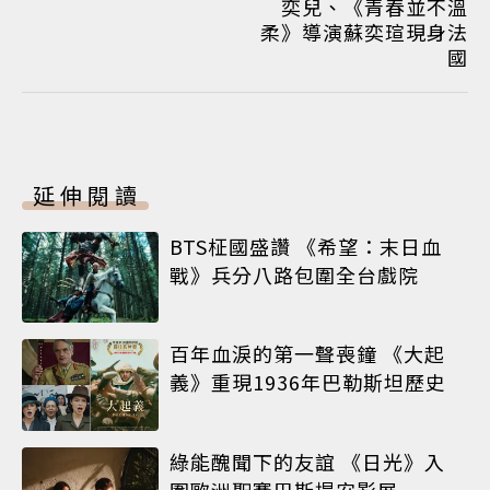
奕兒、《青春並不溫
柔》導演蘇奕瑄現身法
國
延伸閱讀
BTS柾國盛讚 《希望：末日血
戰》兵分八路包圍全台戲院
百年血淚的第一聲喪鐘 《大起
義》重現1936年巴勒斯坦歷史
綠能醜聞下的友誼 《日光》入
圍歐洲聖賽巴斯提安影展