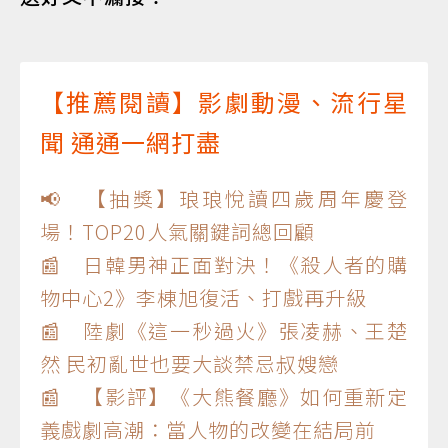
【推薦閱讀】影劇動漫、流行星
聞 通通一網打盡
📢 【抽獎】琅琅悅讀四歲周年慶登
場！TOP20人氣關鍵詞總回顧
📰 日韓男神正面對決！《殺人者的購
物中心2》李棟旭復活、打戲再升級
📰 陸劇《這一秒過火》張凌赫、王楚
然 民初亂世也要大談禁忌叔嫂戀
📰 【影評】《大熊餐廳》如何重新定
義戲劇高潮：當人物的改變在結局前