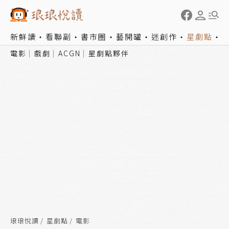
新鮮讀
看聯副
書市圈
藝開罐
迷創作
星劇點
電影
戲劇
ACGN
星劇點夥伴
琅琅悅讀
星劇點
電影