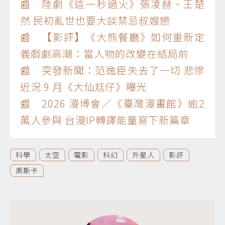
📰 陸劇《這一秒過火》張凌赫、王楚
然 民初亂世也要大談禁忌叔嫂戀
📰 【影評】《大熊餐廳》如何重新定
義戲劇高潮：當人物的改變在結局前
📰 突發新聞：范逸臣失去了一切 悲慘
近況 9 月《大仙尪仔》曝光
📰 2026 漫博會／《臺灣漫畫館》逾2
萬人參與 台漫IP轉譯能量寫下新篇章
科學
太空
電影
科幻
外星人
影評
奧斯卡