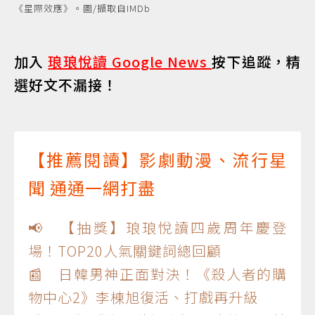
《星際效應》。圖/擷取自IMDb
加入
琅琅悅讀 Google News
按下追蹤，精
選好文不漏接！
【推薦閱讀】影劇動漫、流行星
聞 通通一網打盡
📢 【抽獎】琅琅悅讀四歲周年慶登
場！TOP20人氣關鍵詞總回顧
📰 日韓男神正面對決！《殺人者的購
物中心2》李棟旭復活、打戲再升級