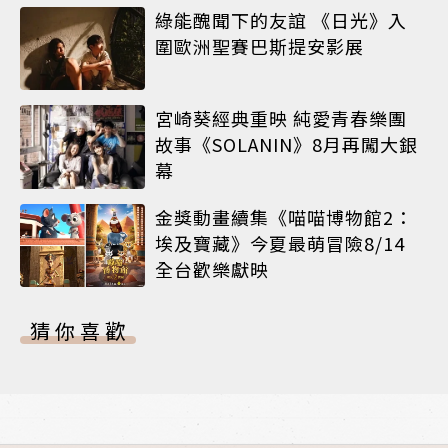
綠能醜聞下的友誼 《日光》入
圍歐洲聖賽巴斯提安影展
宮崎葵經典重映 純愛青春樂團
故事《SOLANIN》8月再闖大銀
幕
金獎動畫續集《喵喵博物館2：
埃及寶藏》今夏最萌冒險8/14
全台歡樂獻映
猜你喜歡