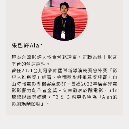
朱哲輝Alan
現為台灣影評人協會常務理事。正職為線上影音
平台的營運經理。
曾任2021台北電影節國際新導演競賽會外賽「影
評人推薦獎」評審、金穗獎影評推薦獎評審，自
由時報電影專欄客座影評。曾獲2022年痞客邦電
影影響力創作者金獎。文章發表於釀電影、udn
琅琅悅讀等媒體。FB & iG 粉專名稱為「Alan的
影劇娛樂閒聊」。