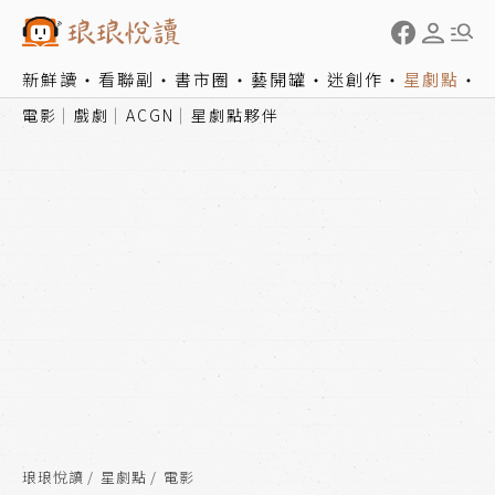
新鮮讀
看聯副
書市圈
藝開罐
迷創作
星劇點
電影
戲劇
ACGN
星劇點夥伴
琅琅悅讀
星劇點
電影