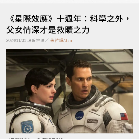
《星際效應》十週年：科學之外，
父女情深才是救贖之力
琅琅悅讀／
朱哲輝Alan
2024/11/01