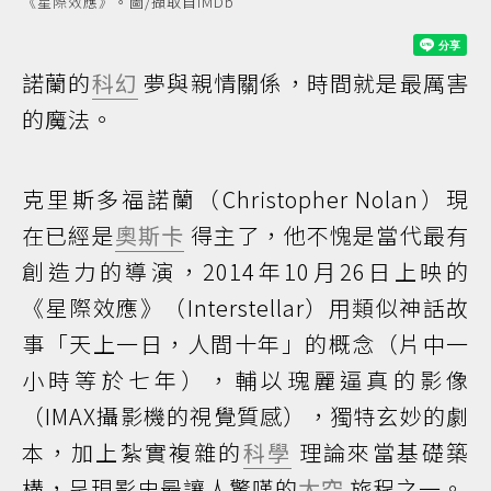
《星際效應》。圖/擷取自IMDb
諾蘭的
科幻
夢與親情關係，時間就是最厲害
的魔法。
克里斯多福諾蘭（Christopher Nolan）現
在已經是
奧斯卡
得主了，他不愧是當代最有
創造力的導演，2014年10月26日上映的
《星際效應》（Interstellar）用類似神話故
事「天上一日，人間十年」的概念（片中一
小時等於七年），輔以瑰麗逼真的影像
（IMAX攝影機的視覺質感），獨特玄妙的劇
本，加上紮實複雜的
科學
理論來當基礎築
構，呈現影史最讓人驚嘆的
太空
旅程之一。