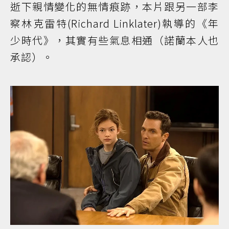
逝下親情變化的無情痕跡，本片跟另一部李
察林克雷特(Richard Linklater)執導的《年
少時代》，其實有些氣息相通（諾蘭本人也
承認）。