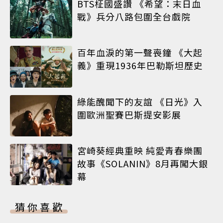
BTS柾國盛讚 《希望：末日血
戰》兵分八路包圍全台戲院
百年血淚的第一聲喪鐘 《大起
義》重現1936年巴勒斯坦歷史
綠能醜聞下的友誼 《日光》入
圍歐洲聖賽巴斯提安影展
宮崎葵經典重映 純愛青春樂團
故事《SOLANIN》8月再闖大銀
幕
猜你喜歡