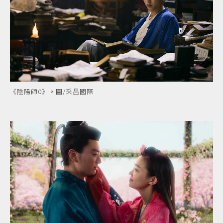
《陰陽師0》。圖/采昌國際