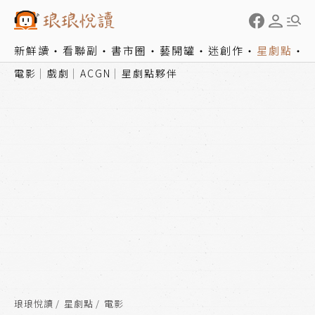
新鮮讀
看聯副
書市圈
藝開罐
迷創作
星劇點
電影
戲劇
ACGN
星劇點夥伴
琅琅悅讀
星劇點
電影