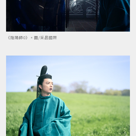
《陰陽師0》。圖/采昌國際