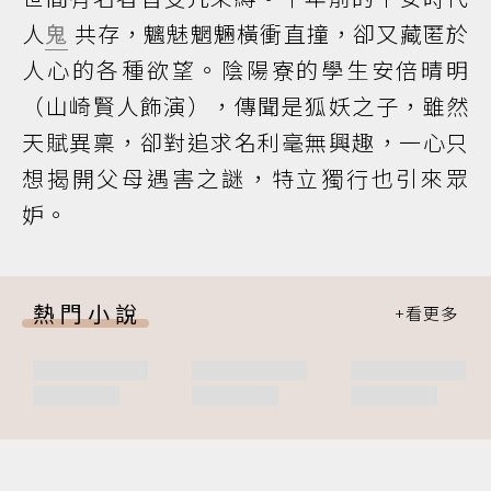
人
鬼
共存，魑魅魍魎橫衝直撞，卻又藏匿於
人心的各種欲望。陰陽寮的學生安倍晴明
（山崎賢人飾演），傳聞是狐妖之子，雖然
天賦異稟，卻對追求名利毫無興趣，一心只
想揭開父母遇害之謎，特立獨行也引來眾
妒。
熱門小說