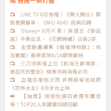
聞 通通一網打盡
📺 LINE TV 8月強檔！《開火開伙》鄭
智善開餐車、《MIU 404》經典回歸
📺 Disney+ 8月片單！吳謹言《御廷
謠》手撕反派、《花開錦繡》古裝2搭
📺 金獎動畫續集《喵喵博物館2：埃
及寶藏》最萌冒險8/14歡樂獻映
📺 三刀流索隆上位《航海王劇場版：
被詛咒的聖劍》精美特典海報必收
📺 血濺杏壇桃泛雨 斧劈絳帳徒弒師
《恐怖冰友》8月全台上映
📢 【抽獎】琅琅悅讀四歲周年慶登
場！TOP20人氣關鍵詞總回顧