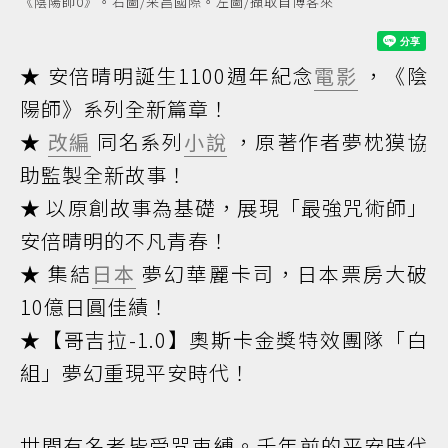
《陰陽師0》。右圖/采昌國際。左圖/擷取自博客來
★ 安倍晴明誕生1100週年紀念
電影
，《陰
陽師》系列全新篇章！
★
改編
同名系列
小說
，原著作者夢枕獏協
助監製全新故事！
★ 以原創故事為基礎，展現「最強咒術師」
安倍晴明的不凡青春！
★ 集結
日本
夢幻華麗卡司，日本票房大破
10億日圓佳績！
★【哥吉拉-1.0】奧斯卡金獎特效團隊「白
組」夢幻重現平安時代！
世間有名者皆受咒束縛。千年前的平安時代