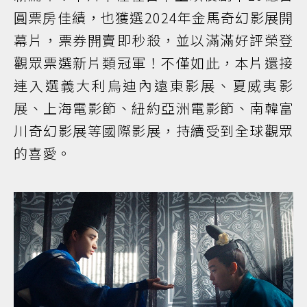
圓票房佳績，也獲選2024年金馬奇幻影展開
幕片，票券開賣即秒殺，並以滿滿好評榮登
觀眾票選新片類冠軍！不僅如此，本片還接
連入選義大利烏迪內遠東影展、夏威夷影
展、上海電影節、紐約亞洲電影節、南韓富
川奇幻影展等國際影展，持續受到全球觀眾
的喜愛。