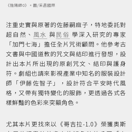
《陰陽師0》。圖/采昌國際
注重史實與原著的佐藤嗣麻子，特地委託對
超自然、
風水
與
民俗
學深入研究的專家
「加門七海」擔任全片咒術顧問。他參考古
文書與中國道教的咒文與結印進行發想，設
計出本片所出現的原創咒文、結印與護身
符。劇組也請來影視產業中知名的服裝設計
師「伊藤佐智子」，設計符合平安時代風
格，又帶有獨特變化的服飾，更透過各式各
樣鮮豔的色彩來突顯角色。
尤其本片更找來以《哥吉拉-1.0》榮獲奧斯