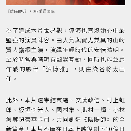
《陰陽師0》。圖/采昌國際
為了達成本片世界觀，導演也齊聚她心中最
堅強的演員陣容。由人氣與實力兼具的山崎
賢人擔綱主演，演繹年輕時代的安倍晴明。
至於時常與晴明有幽默互動，同時也能並肩
作戰的夥伴「源博雅」，則由染谷將太出
任。
此外，本片還集結奈緒、安藤政信、村上虹
郎、板垣李光人、國村隼、北村一輝、小林
薰等超豪華卡司，共同創造《陰陽師》的全
新篇章！本片不僅在日本上映後創下10億日