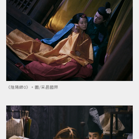
《陰陽師0》。圖/采昌國際