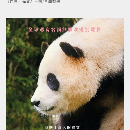
《再見，福寶》。圖/車庫娛樂