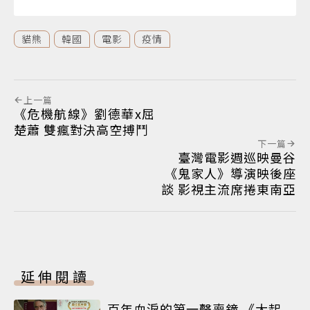
貓熊
韓國
電影
疫情
上一篇
《危機航線》劉德華x屈
楚蕭 雙瘋對決高空搏鬥
下一篇
臺灣電影週巡映曼谷
《鬼家人》導演映後座
談 影視主流席捲東南亞
延伸閱讀
百年血淚的第一聲喪鐘 《大起