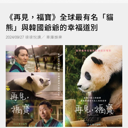
《再見，福寶》全球最有名「貓
熊」與韓國爺爺的幸福道別
琅琅悅讀／ 車庫娛樂
2024/09/27