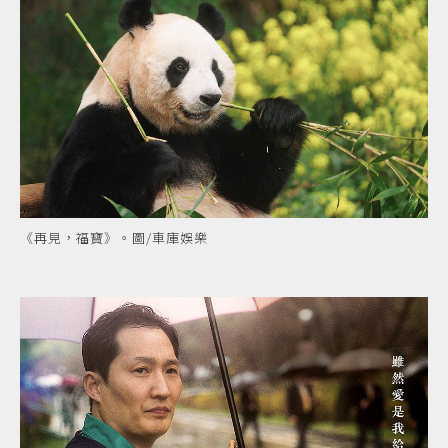
《再見，福寶》。圖/車庫娛樂