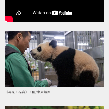
《再見，福寶》。圖/車庫娛樂