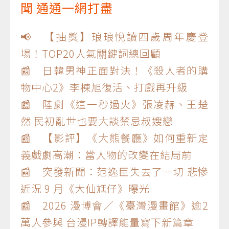
聞 通通一網打盡
📢 【抽獎】琅琅悅讀四歲周年慶登
場！TOP20人氣關鍵詞總回顧
📰 日韓男神正面對決！《殺人者的購
物中心2》李棟旭復活、打戲再升級
📰 陸劇《這一秒過火》張凌赫、王楚
然 民初亂世也要大談禁忌叔嫂戀
📰 【影評】《大熊餐廳》如何重新定
義戲劇高潮：當人物的改變在結局前
📰 突發新聞：范逸臣失去了一切 悲慘
近況 9 月《大仙尪仔》曝光
📰 2026 漫博會／《臺灣漫畫館》逾2
萬人參與 台漫IP轉譯能量寫下新篇章