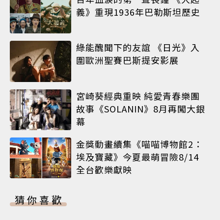
義》重現1936年巴勒斯坦歷史
綠能醜聞下的友誼 《日光》入
圍歐洲聖賽巴斯提安影展
宮崎葵經典重映 純愛青春樂團
故事《SOLANIN》8月再闖大銀
幕
金獎動畫續集《喵喵博物館2：
埃及寶藏》今夏最萌冒險8/14
全台歡樂獻映
猜你喜歡