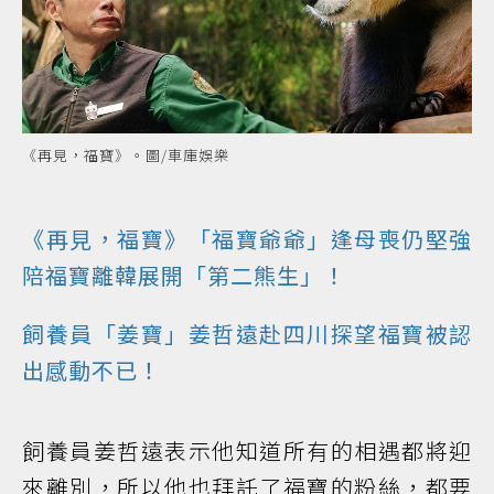
《再見，福寶》。圖/車庫娛樂
《再見，福寶》「福寶爺爺」逢母喪仍堅強
陪福寶離韓展開「第二熊生」！
飼養員「姜寶」姜哲遠赴四川探望福寶被認
出感動不已！
飼養員姜哲遠表示他知道所有的相遇都將迎
來離別，所以他也拜託了福寶的粉絲，都要