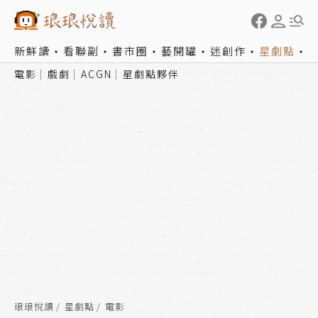
新鮮讀
看聯副
書市圈
藝開罐
迷創作
星劇點
電影
戲劇
ACGN
星劇點夥伴
琅琅悅讀
星劇點
電影