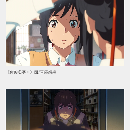
《你的名字。》圖/車庫娛樂