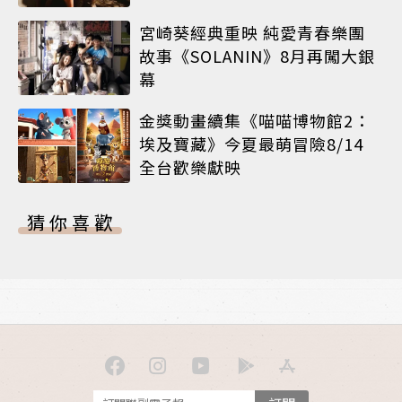
宮崎葵經典重映 純愛青春樂團
故事《SOLANIN》8月再闖大銀
幕
金獎動畫續集《喵喵博物館2：
埃及寶藏》今夏最萌冒險8/14
全台歡樂獻映
猜你喜歡