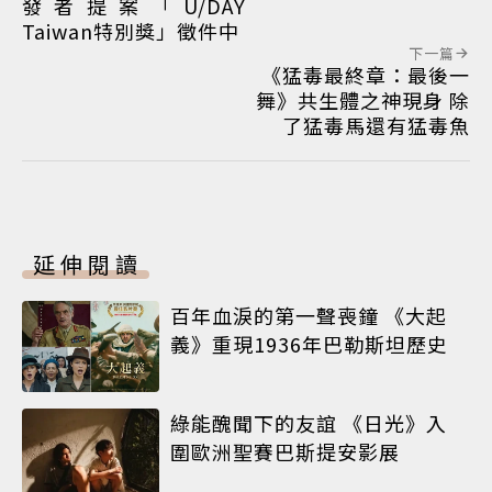
發者提案「U/DAY
Taiwan特別獎」徵件中
下一篇
《猛毒最終章：最後一
舞》共生體之神現身 除
了猛毒馬還有猛毒魚
延伸閱讀
百年血淚的第一聲喪鐘 《大起
義》重現1936年巴勒斯坦歷史
綠能醜聞下的友誼 《日光》入
圍歐洲聖賽巴斯提安影展