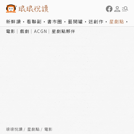
新鮮讀
看聯副
書市圈
藝開罐
迷創作
星劇點
電影
戲劇
ACGN
星劇點夥伴
琅琅悅讀
星劇點
電影