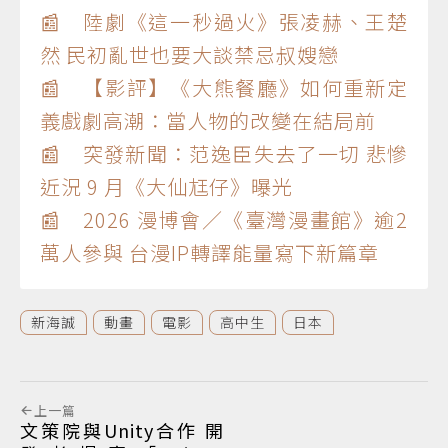
📰 陸劇《這一秒過火》張凌赫、王楚
然 民初亂世也要大談禁忌叔嫂戀
📰 【影評】《大熊餐廳》如何重新定
義戲劇高潮：當人物的改變在結局前
📰 突發新聞：范逸臣失去了一切 悲慘
近況 9 月《大仙尪仔》曝光
📰 2026 漫博會／《臺灣漫畫館》逾2
萬人參與 台漫IP轉譯能量寫下新篇章
新海誠
動畫
電影
高中生
日本
上一篇
文策院與Unity合作 開