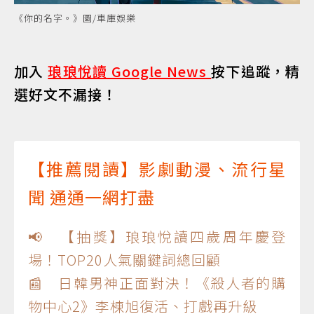
《你的名字。》圖/車庫娛樂
加入
琅琅悅讀 Google News
按下追蹤，精
選好文不漏接！
【推薦閱讀】影劇動漫、流行星
聞 通通一網打盡
📢 【抽獎】琅琅悅讀四歲周年慶登
場！TOP20人氣關鍵詞總回顧
📰 日韓男神正面對決！《殺人者的購
物中心2》李棟旭復活、打戲再升級