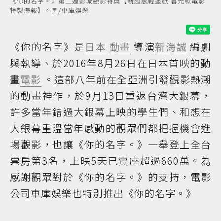
《你的名字。》第二週影城觀影特典【新超感輕塗紙 暮光款電影
特製海報】。圖/車庫娛樂
《你的名字》是
日本
動畫
導演
新海誠
編劇
與執導、於2016年8月26日在日本首映的動
畫
電影
。這部八年前在全亞洲引發觀影熱潮
的動畫神作，於9月13日重返台灣大銀幕，
許多當年錯過大銀幕上映的學生們、和想在
大銀幕重溫當年感動的觀眾們都把握機會進
場觀影，也讓《你的名字。》一舉登上全台
票房第3名，上映5天已賣座超過660萬。為
感謝觀眾對於《你的名字。》的支持，電影
公司車庫娛樂也特別推出《你的名字。》