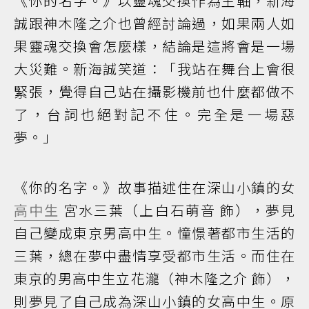
《你的名字。》以靈魂交換作為主軸，新海
誠跟神木隆之介也曾經討論過，如果兩人如
果靈魂交換會怎麼樣，結論是這將會是一場
大災難。新海誠笑道：「我站在舞台上會很
緊張，覺得自己站在攝影機前也什麼都做不
了，台詞也絕對記不住。完全是一場惡
夢。」
《你的名字。》故事描述住在深山小鎮的女
高中生
宮水三葉（上白石萌音 飾），夢見
自己變成東京男高中生。憧憬著都市生活的
三葉，總在夢中盡情享受都市生活。而住在
東京的男高中生立花瀧（神木隆之介 飾），
則夢見了自己成為深山小鎮的女高中生。原