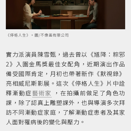
《停格人生》。圖/不像画有限公司
實力派演員陳雪甄，過去曾以《馗降：粽邪
2》入圍金馬獎最佳女配角，近期演出作品
備受國際肯定，月初也帶著新作《默視錄》
亮相威尼斯影展。這次《停格人生》片中詮
釋漸動症
藝術家
，在拍攝前做足了角色功
課，除了認真上雕塑課外，也與導演多次拜
訪不同漸動症家庭，了解漸動症患者及其家
人面對罹病後的變化與壓力。