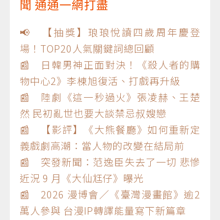
聞 通通一網打盡
📢 【抽獎】琅琅悅讀四歲周年慶登
場！TOP20人氣關鍵詞總回顧
📰 日韓男神正面對決！《殺人者的購
物中心2》李棟旭復活、打戲再升級
📰 陸劇《這一秒過火》張凌赫、王楚
然 民初亂世也要大談禁忌叔嫂戀
📰 【影評】《大熊餐廳》如何重新定
義戲劇高潮：當人物的改變在結局前
📰 突發新聞：范逸臣失去了一切 悲慘
近況 9 月《大仙尪仔》曝光
📰 2026 漫博會／《臺灣漫畫館》逾2
萬人參與 台漫IP轉譯能量寫下新篇章