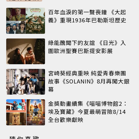
百年血淚的第一聲喪鐘 《大起
義》重現1936年巴勒斯坦歷史
綠能醜聞下的友誼 《日光》入
圍歐洲聖賽巴斯提安影展
宮崎葵經典重映 純愛青春樂團
故事《SOLANIN》8月再闖大銀
幕
金獎動畫續集《喵喵博物館2：
埃及寶藏》今夏最萌冒險8/14
全台歡樂獻映
猜你喜歡