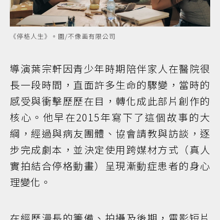
《停格人生》。圖/不像画有限公司
導演葉宗軒因青少年時期陪伴家人在醫院很
長一段時間，直面許多生命的驟變，當時的
感受與衝擊歷歷在目，轉化成此部片創作的
核心。他早在2015年寫下了這個故事的大
綱，經過與病友團體、協會請教與訪談，逐
步完成劇本，並決定使用跨媒材方式（真人
實拍結合停格動畫）呈現漸動症患者的身心
理變化。
在經歷漫長的籌備、拍攝及後期，電影短片