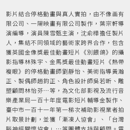
影片結合停格動畫與真人實拍，由不像画有
限公司、一陽映畫有限公司製作，葉宗軒導
演編導，演員陳雪甄主演，沈俞樺擔任製片
人，集結不同領域的藝術家跨界合作，包含
獲英國金像獎最佳動畫短片《別餵鴿》的攝
影指導林殊宇、金馬獎最佳動畫短片《熱帶
複眼》的停格動畫師劉靜怡、美術指導黃瀚
正、製偶師趙鈞正、角色設計師吳若昕、雕
塑顧問林怡芬…等，為文化部影視及流行音
樂產業局一百十年度電影短片輔導金製作、
臺中市一百十一年第一梯次補助影視業者拍
片取景計劃，並獲「漸凍人協會」、「台灣
腦神經關懷協會」…等團體支持與顧問。電