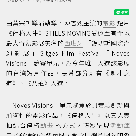
《停格人生》。圖/不像画有限公司
由葉宗軒導演執導，陳雪甄主演的
電影
短片
《停格人生》STILLS MOVING受邀至有全球
最大奇幻影展美名的
西班牙
「錫切斯國際奇
幻影展」Sitges Film Festival「Noves
Visions」競賽單元，為今年唯一入選該影展
的台灣短片作品，長片部分則有《鬼才之
道》、《八戒》入選。
「Noves Visions」單元聚焦於具實驗創新與
前衛性的電影作品，《停格人生》以真人實
拍結合停格
動畫
的方式，巧妙呈現
漸動症
患者罹病的心路歷程，令影展選片團隊印象