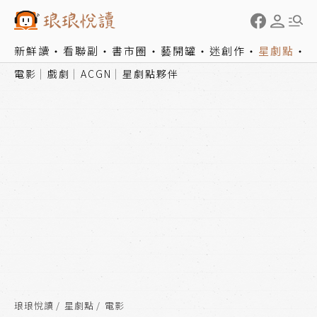
新鮮讀
看聯副
書市圈
藝開罐
迷創作
星劇點
電影
戲劇
ACGN
星劇點夥伴
琅琅悅讀
星劇點
電影