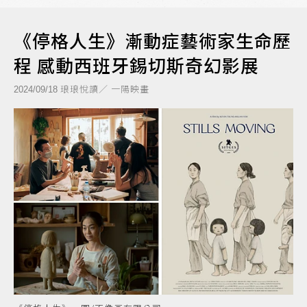
《停格人生》漸動症藝術家生命歷
程 感動西班牙錫切斯奇幻影展
琅琅悅讀／ 一陽映畫
2024/09/18