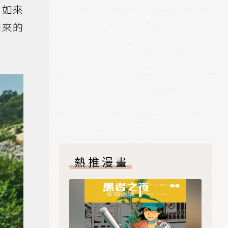
，如來
如來的
熱推漫畫