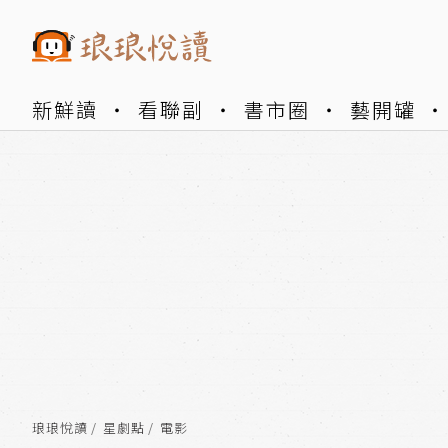
新鮮讀
看聯副
書市圈
藝開罐
琅琅悅讀
星劇點
電影