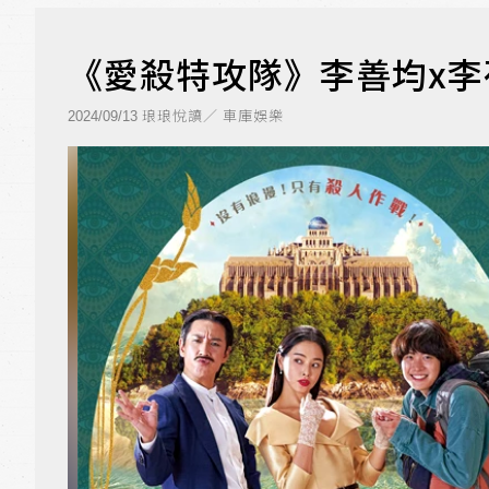
《愛殺特攻隊》李善均x李
琅琅悅讀／ 車庫娛樂
2024/09/13