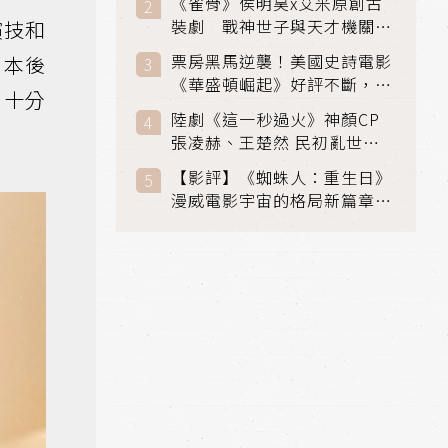
《雀骨》侯明昊x艾米原創古
裝劇 戰神世子與天才機關師
演技和
聯手攻克身世之謎
票房黑馬逆襲！美國史詩電影
劇本後
《華盛頓崛起》好評不斷，輾
，十分
壓《玩具總動員5》、《超少
陸劇《這一秒過火》神顏CP
女》
張凌赫、王楚然 民初亂世、
家仇國難也要大談禁忌叔嫂戀
【影評】《蜘蛛人：重生日》
漫威電影宇宙的格局新篇章，
在面罩之下找到自我救贖的成
長