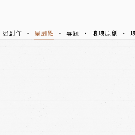
迷創作
星劇點
專題
琅琅原創