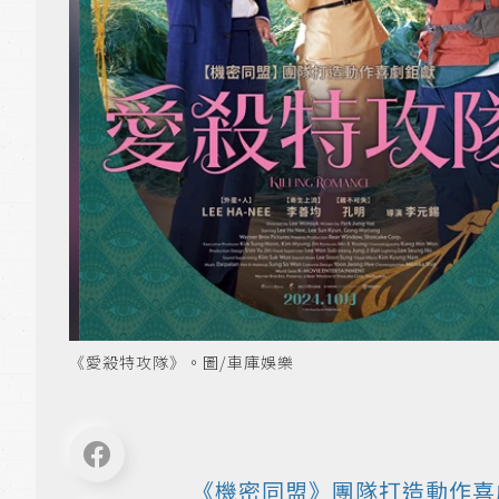
《愛殺特攻隊》。圖/車庫娛樂
《機密同盟》團隊打造動作
喜