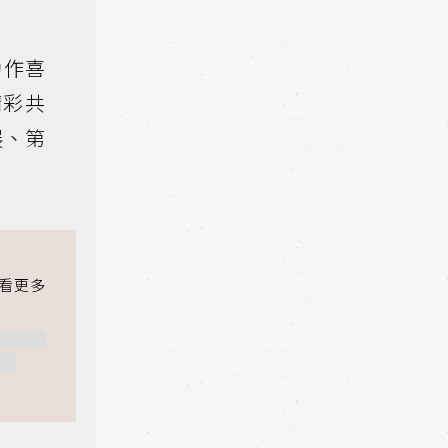
動作喜
精彩共
展、第