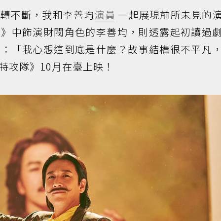
反轉不斷，我和李善均
演員
一起展現前所未見的
隊》中飾演財閥角色的李善均，則透露起初讀過
說：「我心想這到底是什麼？故事結構很不平凡
特攻隊》10月在臺上映！