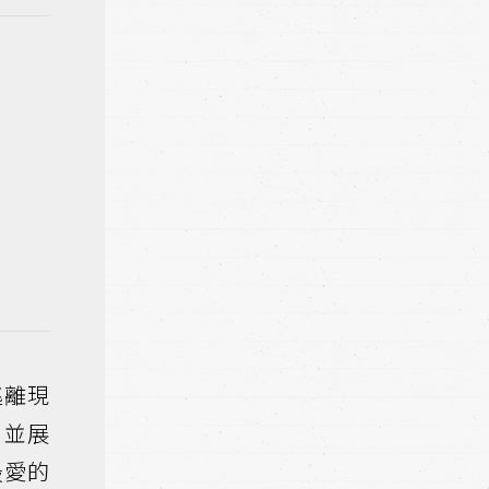
逃離現
並展
最愛的