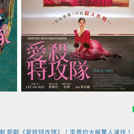
劇
鉅獻《愛殺特攻隊》！李善均大展驚人演技！