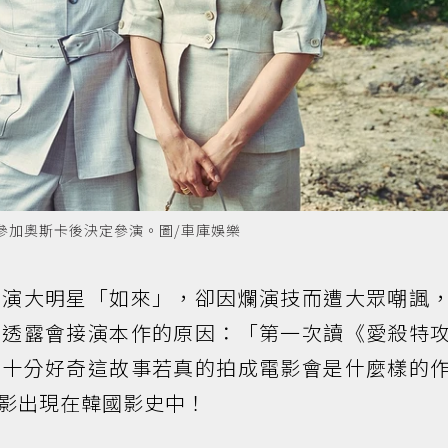
參加奧斯卡後決定參演。圖/車庫娛樂
飾演大明星「如來」，卻因爛演技而遭大眾嘲諷
也透露會接演本作的原因：「第一次讀《愛殺特
，十分好奇這故事若真的拍成電影會是什麼樣的
影出現在韓國影史中！