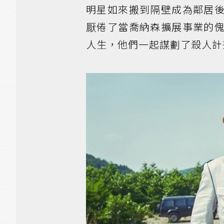
明星如來搬到隔壁成為鄰居
厭倦了當喬納森擴展事業的
人生，他們一起謀劃了殺人計