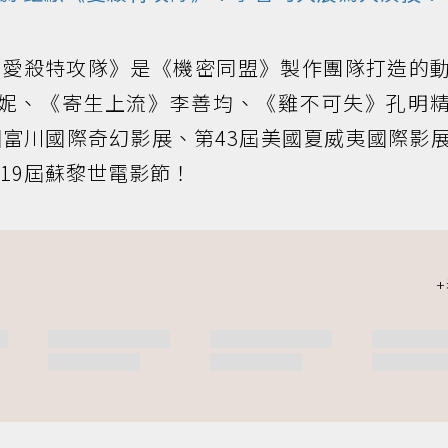
《愛殺特攻隊》是《機密同盟》製作團隊打造的
荷妮、《寄生上流》李善均、《雞不可失》孔明
國富川國際奇幻影展、第43屆美國夏威夷國際影
19屆蘇黎世電影節！