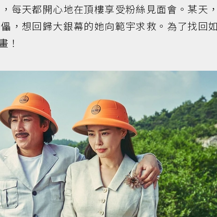
後，每天都開心地在頂樓享受粉絲見面會。某天
傀儡，想回歸大銀幕的她向範宇求救。為了找回
畫！