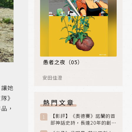
愚者之夜（05）
安田佳澄
，讓她
攻隊》
熱門文章
作品，
【影評】《奧德賽》諾蘭的首
部神話史詩，長達20年的創傷
與贖罪之旅