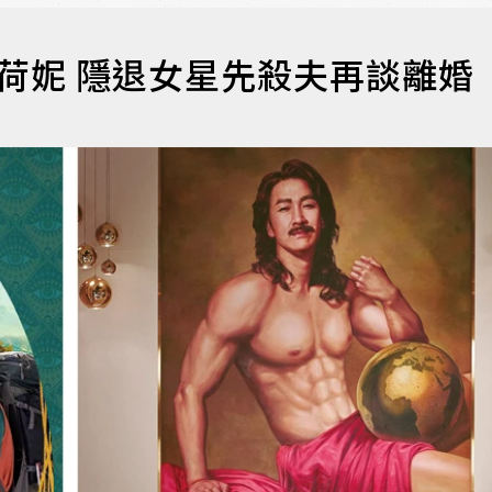
荷妮 隱退女星先殺夫再談離婚