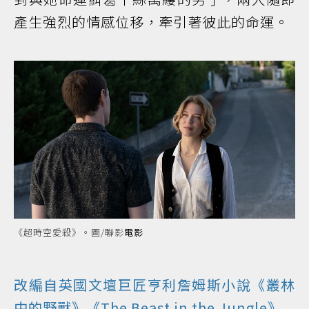
產生強烈的情感位移，牽引著彼此的命運。
《超時空愛殺》。圖/聯影
電影
改編自英國文壇巨匠亨利詹姆斯小說《叢林
中的野獸》《The Beast in the Jungle》