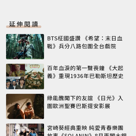
延伸閱讀
BTS柾國盛讚 《希望：末日血
戰》兵分八路包圍全台戲院
百年血淚的第一聲喪鐘 《大起
義》重現1936年巴勒斯坦歷史
綠能醜聞下的友誼 《日光》入
圍歐洲聖賽巴斯提安影展
宮崎葵經典重映 純愛青春樂團
故事《SOLANIN》8月再闖大銀