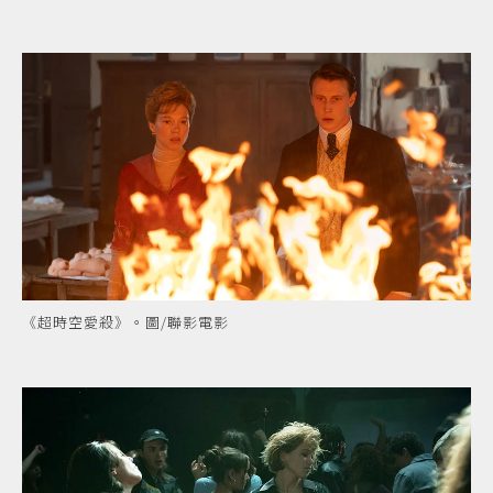
《超時空愛殺》。圖/聯影電影