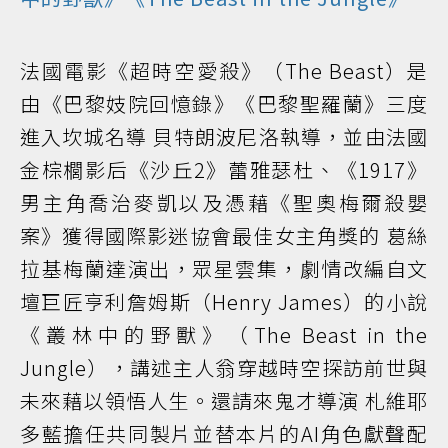
法國電影《超時空愛殺》（The Beast）是
由《巴黎妓院回憶錄》《巴黎聖羅蘭》三度
進入坎城名導 貝特朗波尼洛執導，並由法國
金棕櫚影后《沙丘2》蕾雅瑟杜、《1917》
男主角喬治麥凱以及憑藉《聖奧梅爾殺嬰
案》獲得國際影迷協會最佳女主角獎的 葛絲
拉基梅蘭達演出，眾星雲集，劇情改編自文
壇巨匠亨利詹姆斯（Henry James）的小說
《叢林中的野獸》（The Beast in the
Jungle），講述主人翁穿越時空探訪前世與
未來藉以領悟人生。還請來鬼才導演 札維耶
多藍擔任共同製片並替本片的AI角色獻聲配