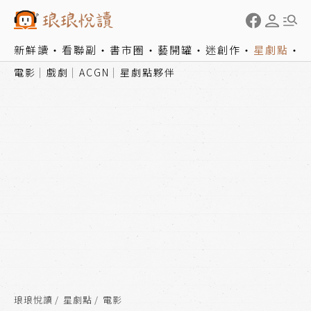
新鮮讀
看聯副
書市圈
藝開罐
迷創作
星劇點
電影
戲劇
ACGN
星劇點夥伴
琅琅悅讀
星劇點
電影