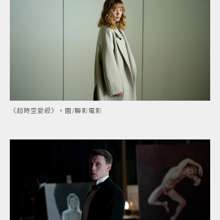
《超時空愛殺》。圖/聯影電影