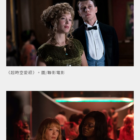
《超時空愛殺》。圖/聯影電影