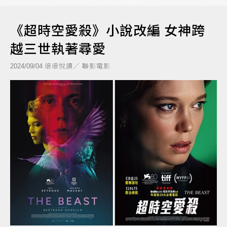
《超時空愛殺》小說改編 女神跨
越三世執著尋愛
琅琅悅讀／ 聯影電影
2024/09/04