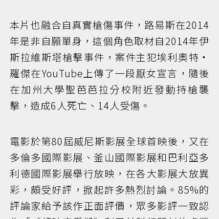
本片也融合自真實槍傷事件，路易斯在2014
年是非自願單身，這個角色取材自2014年伊
斯拉維斯塔槍擊事件，案件主犯埃利奧特·
羅傑在YouTube上傳了一段厭女宣言，隨後
在加州大學聖芭芭拉分校附近發動持槍襲
擊，造成6人死亡、14人受傷。
電影於第80屆威尼斯影展全球首映後，又在
多倫多國際影展、釜山國際影展和巴利亞多
利德國際影展舉行放映，在各大影展大放異
彩，頗受好評，掀起許多熱烈討論。85%的
評論家給予該作正面評價，眾多影評一致認