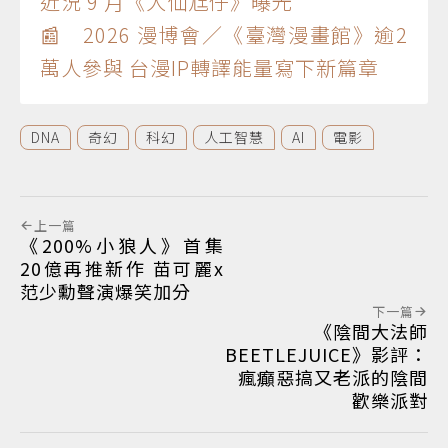
近況 9 月《大仙尪仔》曝光
📰 2026 漫博會／《臺灣漫畫館》逾2
萬人參與 台漫IP轉譯能量寫下新篇章
DNA
奇幻
科幻
人工智慧
AI
電影
上一篇
《200%小狼人》首集
20億再推新作 苗可麗x
范少勳聲演爆笑加分
下一篇
《陰間大法師
BEETLEJUICE》影評：
瘋癲惡搞又老派的陰間
歡樂派對