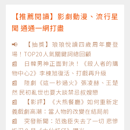
【推薦閱讀】影劇動漫、流行星
聞 通通一網打盡
📢 【抽獎】琅琅悅讀四歲周年慶登
場！TOP20人氣關鍵詞總回顧
📰 日韓男神正面對決！《殺人者的購
物中心2》李棟旭復活、打戲再升級
📰 陸劇《這一秒過火》張凌赫、王楚
然 民初亂世也要大談禁忌叔嫂戀
📰 【影評】《大熊餐廳》如何重新定
義戲劇高潮：當人物的改變在結局前
📰 突發新聞：范逸臣失去了一切 悲慘