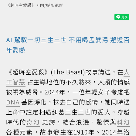
《超時空愛殺》。圖/聯影電影
AI
駕馭一切三生三世 不用喝孟婆湯 邂逅百
年愛戀
《超時空愛殺》(The Beast)故事講述，在
人
工智慧
占主導地位的不久將來，人類的情感
被視為威脅。2044年，一位年輕女子考慮把
DNA
基因淨化，抹去自己的感情，她同時遇
上命中註定相遇糾葛三生三世的愛人。穿越
時代的
奇幻
史詩，結合浪漫、驚慄與
科幻
各種元素，故事發生在1910年、2014年洛