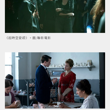
《超時空愛殺》。圖/聯影電影