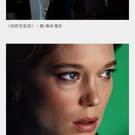
《超時空愛殺》。圖/聯影電影