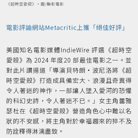
《超時空愛殺》。圖/聯影電影
電影評論網站Metacritic上獲「絕佳好評」
美國知名電影媒體IndieWire 評選《超時空
愛殺》為 2024 年度20 部最佳電影之一。並
對此片讚揚道「導演貝特朗·波尼洛將《超
時空愛殺》打造成具備宏大、浪漫且奇異得
令人著迷的神作，一部讓人墜入愛河的恐懼
的科幻史詩，令人著迷不已。」女主角蕾雅
瑟杜在《超時空愛殺》營造角色心中難以名
狀的不安感，將主角對於幸福趨來的猝不及
防詮釋得淋漓盡致。