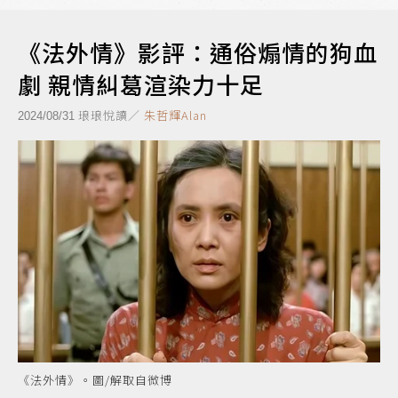
《法外情》影評：通俗煽情的狗血
劇 親情糾葛渲染力十足
琅琅悅讀／
朱哲輝Alan
2024/08/31
《法外情》。圖/解取自微博