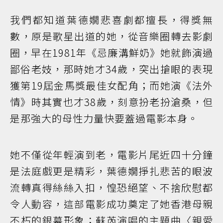
我們都知道葉德嫺悲喜劇都擅長，得獎無
數，原是歌星出道的她，從音樂圈轉去影劇
圈，早在1981年《忌廉溝鮮奶》她就飾演過
鄙俗老妓，那時她才34歲，突出搶眼的表現
獲第19屆金馬獎最佳女配角；而她演《法外
情》時其實也才38歲，刻意扮老扮滄桑，但
是那強大的母性力量快要蓋過電影本身。
她不僅從年輕演到老，電影片尾近四十分鐘
是法庭戲更是精彩，葉德嫺掙扎悲苦的眼波
流轉真得絲絲入扣，惶恐絕望、不捨欣慰都
令人動容，這部電影成功奠定了她香港母親
不朽的銀幕形象；蘇芮演唱的主題曲〈親愛