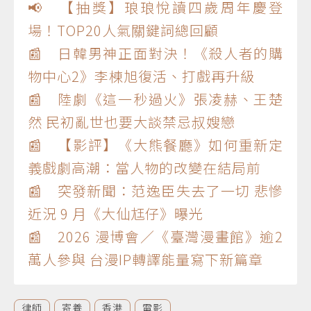
📢 【抽獎】琅琅悅讀四歲周年慶登
場！TOP20人氣關鍵詞總回顧
📰 日韓男神正面對決！《殺人者的購
物中心2》李棟旭復活、打戲再升級
📰 陸劇《這一秒過火》張凌赫、王楚
然 民初亂世也要大談禁忌叔嫂戀
📰 【影評】《大熊餐廳》如何重新定
義戲劇高潮：當人物的改變在結局前
📰 突發新聞：范逸臣失去了一切 悲慘
近況 9 月《大仙尪仔》曝光
📰 2026 漫博會／《臺灣漫畫館》逾2
萬人參與 台漫IP轉譯能量寫下新篇章
律師
寄養
香港
電影