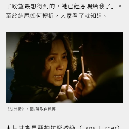
子盼望最想得到的，祂已經恩賜給我了」。
至於結尾如何轉折，大家看了就知道。
《法外情》。圖/解取自微博
本片其實是翻拍拉娜透納（Lana Turner）