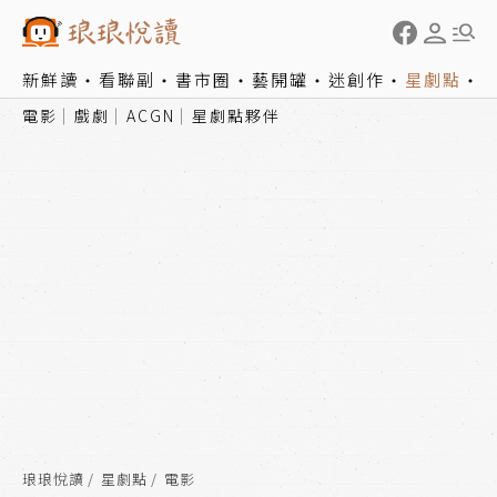
新鮮讀
看聯副
書市圈
藝開罐
迷創作
星劇點
電影
戲劇
ACGN
星劇點夥伴
琅琅悅讀
星劇點
電影