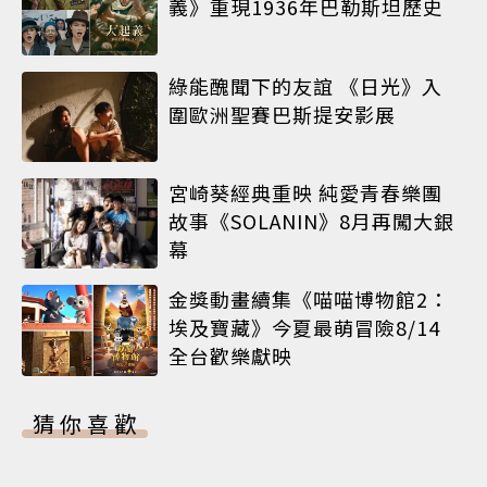
義》重現1936年巴勒斯坦歷史
綠能醜聞下的友誼 《日光》入
圍歐洲聖賽巴斯提安影展
宮崎葵經典重映 純愛青春樂團
故事《SOLANIN》8月再闖大銀
幕
金獎動畫續集《喵喵博物館2：
埃及寶藏》今夏最萌冒險8/14
全台歡樂獻映
猜你喜歡