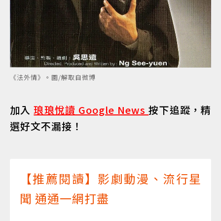
《法外情》。圖/解取自微博
加入
琅琅悅讀 Google News
按下追蹤，精
選好文不漏接！
【推薦閱讀】影劇動漫、流行星
聞 通通一網打盡