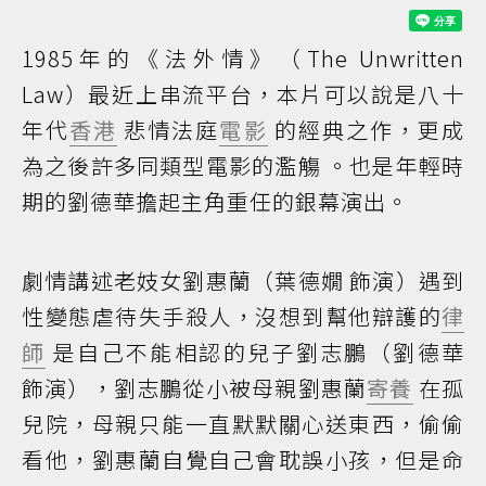
1985年的《法外情》（The Unwritten
Law）最近上串流平台，本片可以說是八十
年代
香港
悲情法庭
電影
的經典之作，更成
為之後許多同類型電影的濫觴 。也是年輕時
期的劉德華擔起主角重任的銀幕演出。
劇情講述老妓女劉惠蘭（葉德嫺 飾演）遇到
性變態虐待失手殺人，沒想到幫他辯護的
律
師
是自己不能相認的兒子劉志鵬（劉德華
飾演），劉志鵬從小被母親劉惠蘭
寄養
在孤
兒院，母親只能一直默默關心送東西，偷偷
看他，劉惠蘭自覺自己會耽誤小孩，但是命