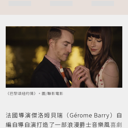
《巴黎頌紐約情》。圖/聯影電影
法國導演傑洛姆貝瑞（Gérome Barry）自
編自導自演打造了一部浪漫爵士音樂風
喜劇