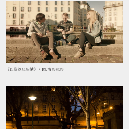
《巴黎頌紐約情》。圖/聯影電影