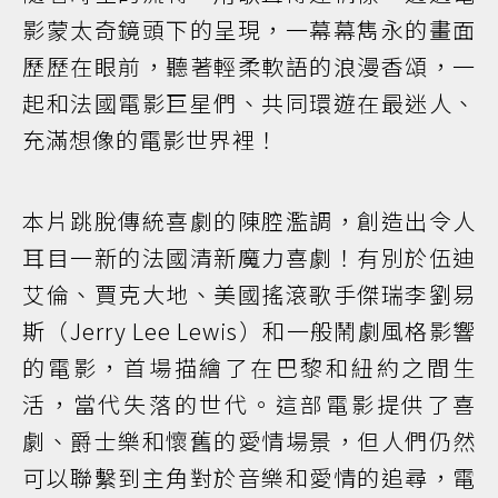
影蒙太奇鏡頭下的呈現，一幕幕雋永的畫面
歷歷在眼前，聽著輕柔軟語的浪漫香頌，一
起和法國電影巨星們、共同環遊在最迷人、
充滿想像的電影世界裡！
本片跳脫傳統喜劇的陳腔濫調，創造出令人
耳目一新的法國清新魔力喜劇！有別於伍迪
艾倫、賈克大地、美國搖滾歌手傑瑞李劉易
斯（Jerry Lee Lewis）和一般鬧劇風格影響
的電影，首場描繪了在巴黎和紐約之間生
活，當代失落的世代。這部電影提供了喜
劇、爵士樂和懷舊的愛情場景，但人們仍然
可以聯繫到主角對於音樂和愛情的追尋，電