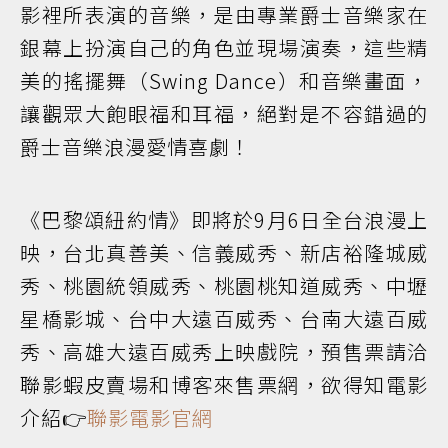
影裡所表演的音樂，是由專業爵士音樂家在
銀幕上扮演自己的角色並現場演奏，這些精
美的搖擺舞（Swing Dance）和音樂畫面，
讓觀眾大飽眼福和耳福，絕對是不容錯過的
爵士音樂浪漫愛情喜劇！
《巴黎頌紐約情》即將於9月6日全台浪漫上
映，台北真善美、信義威秀、新店裕隆城威
秀、桃園統領威秀、桃園桃知道威秀、中壢
星橋影城、台中大遠百威秀、台南大遠百威
秀、高雄大遠百威秀上映戲院，預售票請洽
聯影蝦皮賣場和博客來售票網，欲得知電影
介紹👉
聯影電影官網