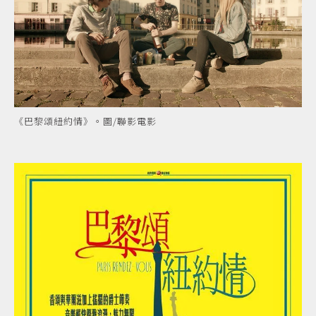
《巴黎頌紐約情》。圖/聯影電影