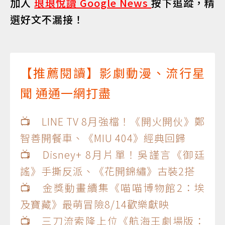
加入
琅琅悅讀 Google News
按下追蹤，精
選好文不漏接！
【推薦閱讀】影劇動漫、流行星
聞 通通一網打盡
📺 LINE TV 8月強檔！《開火開伙》鄭
智善開餐車、《MIU 404》經典回歸
📺 Disney+ 8月片單！吳謹言《御廷
謠》手撕反派、《花開錦繡》古裝2搭
📺 金獎動畫續集《喵喵博物館2：埃
及寶藏》最萌冒險8/14歡樂獻映
📺 三刀流索隆上位《航海王劇場版：