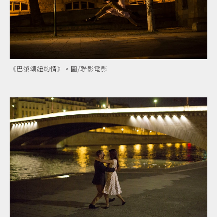
《巴黎頌紐約情》。圖/聯影電影