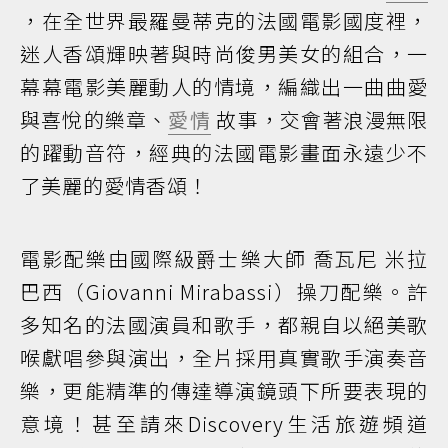
，在全世界最羅曼蒂克的法國電影國度裡，
迷人香頌輝映著與時尚俊男美女的組合，一
幕幕電影美麗動人的情境，編織出一曲曲愛
與喜悅的樂章、
愛情
故事，交會著浪漫無限
的躍動音符，經典的法國電影畫面永遠少不
了美麗的愛情香頌！
電影配樂由國際級爵士樂大師 喬瓦尼 米拉
巴西（Giovanni Mirabassi）操刀配樂。許
多知名的法國演員和歌手，都親自以絕美歌
喉獻唱參與演出，全片採用真實歌手演奏音
樂，更能精準的傳達導演鏡頭下所要表現的
意境！甚至請來Discovery生活旅遊頻道