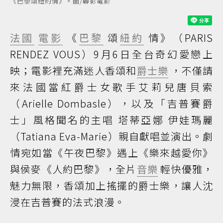
《巴黎頌紐約情》。圖/聯影電影
法國
電影
《
巴黎
頌
紐約
情》（PARIS
RENDEZ VOUS）9月6日全台奇幻愛戀上
映；電影裡充滿迷人香頌和
爵士樂
，不僅請
來法國當紅爵士女歌手艾莉兒唐貝索
（Arielle Dombasle），以及「吉普賽爵
士」風格聞名的主唱 塔蒂亞娜 伊娃瑪麗
（Tatiana Eva-Marie）親自獻唱並演出。劇
情宛如當《午夜巴黎》遇上《樂來越愛你》
與侯麥《人約巴黎》，全片
音樂
輕快優雅，
魅力無限，香頌加上搖擺的爵士樂，讓人沈
浸在吉普賽的法式浪漫。