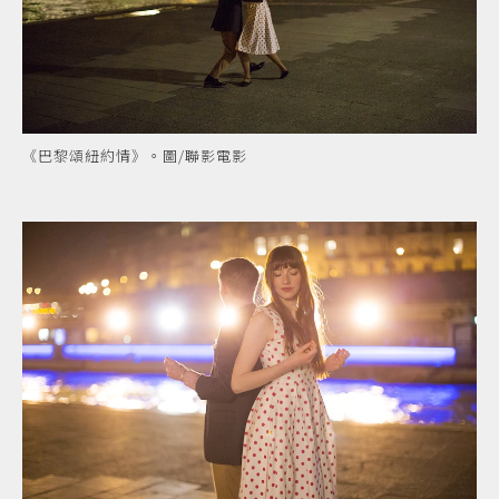
《巴黎頌紐約情》。圖/聯影電影