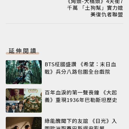
《角頭-大橋頭》4天衝7
千萬 「土狗幫」實力媲
美復仇者聯盟
延伸閱讀
BTS柾國盛讚 《希望：末日血
戰》兵分八路包圍全台戲院
百年血淚的第一聲喪鐘 《大起
義》重現1936年巴勒斯坦歷史
綠能醜聞下的友誼 《日光》入
圍歐洲聖賽巴斯提安影展