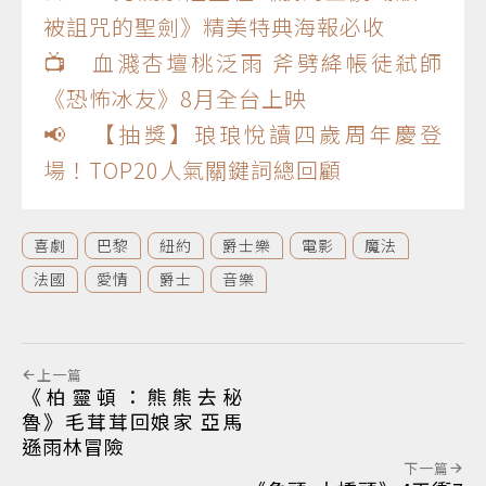
被詛咒的聖劍》精美特典海報必收
📺 血濺杏壇桃泛雨 斧劈絳帳徒弒師
《恐怖冰友》8月全台上映
📢 【抽獎】琅琅悅讀四歲周年慶登
場！TOP20人氣關鍵詞總回顧
喜劇
巴黎
紐約
爵士樂
電影
魔法
法國
愛情
爵士
音樂
上一篇
《柏靈頓：熊熊去秘
魯》毛茸茸回娘家 亞馬
遜雨林冒險
下一篇