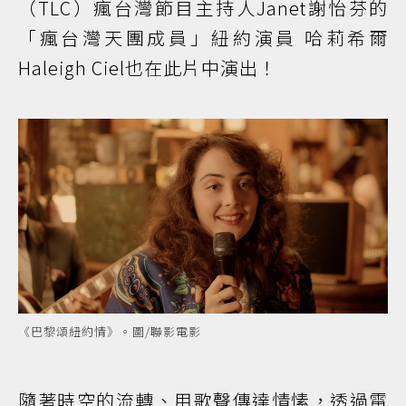
（TLC）瘋台灣節目主持人Janet謝怡芬的
「瘋台灣天團成員」紐約演員 哈莉希爾
Haleigh Ciel也在此片中演出！
《巴黎頌紐約情》。圖/聯影電影
隨著時空的流轉、用歌聲傳達情愫，透過電