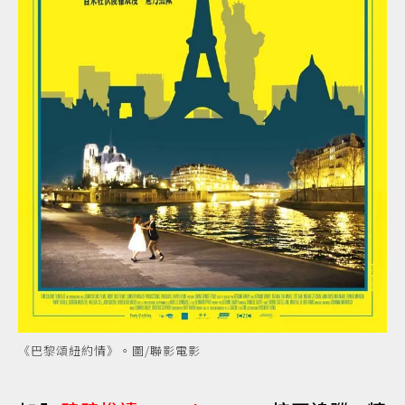
《巴黎頌紐約情》。圖/聯影電影