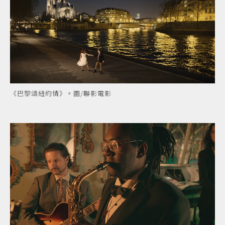
《巴黎頌紐約情》。圖/聯影電影