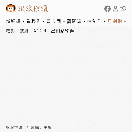
新鮮讀
看聯副
書市圈
藝開罐
迷創作
星劇點
電影
戲劇
ACGN
星劇點夥伴
琅琅悅讀
星劇點
電影