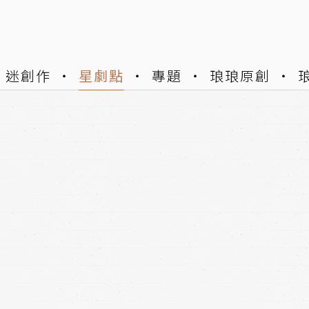
迷創作
星劇點
專題
琅琅原創