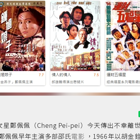
鄭佩佩（Cheng Pei-pei）今天傳出不幸離
4)。鄭佩佩早年主演多部邵氏
電影
，1966年以胡金