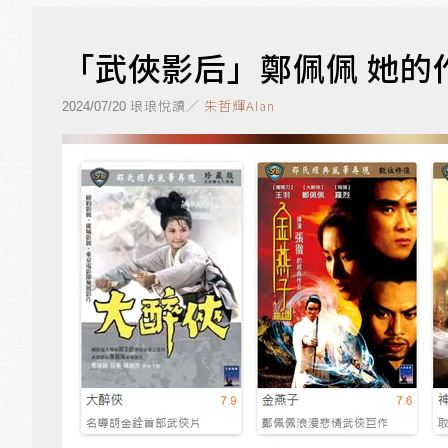
「武俠影后」鄭佩佩 她的
琅琅悅讀／
朱哲輝Alan
2024/07/20