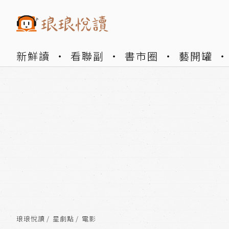
新鮮讀
看聯副
書市圈
藝開罐
琅琅悅讀
星劇點
電影