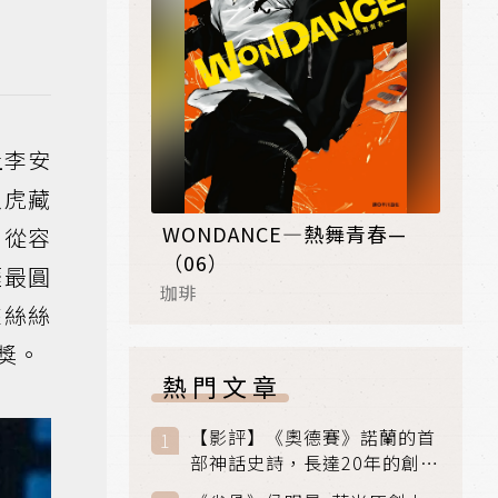
上李安
臥虎藏
WONDANCE—熱舞青春—
、從容
（06）
涯最圓
珈琲
來絲絲
獎。
熱門文章
【影評】《奧德賽》諾蘭的首
部神話史詩，長達20年的創傷
與贖罪之旅