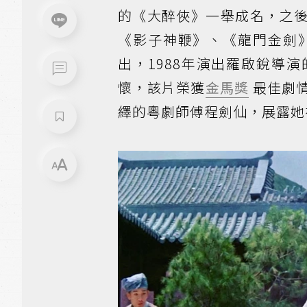
的《大醉俠》一舉成名，之
《影子神鞭》、《龍門金劍》
出，1988年演出羅啟銳導
懷，該片榮獲
金馬獎
最佳劇
繹的粵劇師傅程劍仙，展露她