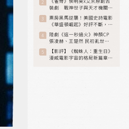
《雀骨》侯明昊x艾米原創古
裝劇 戰神世子與天才機關師
聯手攻克身世之謎
票房黑馬逆襲！美國史詩電影
《華盛頓崛起》好評不斷，輾
壓《玩具總動員5》、《超少
陸劇《這一秒過火》神顏CP
女》
張凌赫、王楚然 民初亂世、
家仇國難也要大談禁忌叔嫂戀
【影評】《蜘蛛人：重生日》
漫威電影宇宙的格局新篇章，
在面罩之下找到自我救贖的成
長