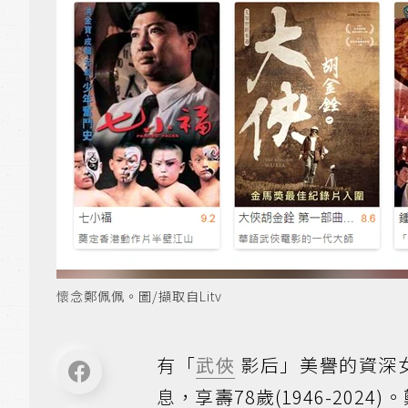
懷念鄭佩佩。圖/擷取自Litv
有「
武俠
影后」美譽的資深女星
息，享壽78歲(1946-202