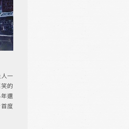
夫人一
搞笑的
4年還
后首度