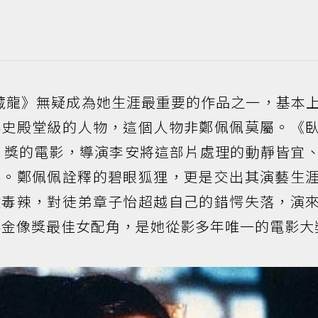
藏龍》無疑成為她生涯最重要的作品之一，基本
影史殿堂級的人物，這個人物非鄭佩佩莫屬。《
卡
獎的電影，導演李安將這部片處理的動靜皆宜
格。鄭佩佩詮釋的碧眼狐狸，更是交出其演藝生
險毒辣，對徒弟章子怡超越自己的錯愕失落，演
金像獎最佳女配角，是她從影多年唯一的電影大