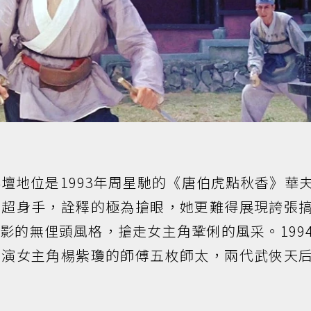
影壇地位是1993年周星馳的《唐伯虎點秋香》華
高超身手，詮釋的極為搶眼，她更難得展現誇張
影的無俚頭風格，搶走女主角鞏俐的風采。199
飾演女主角楊紫瓊的師傅五枚師太，兩代武俠天