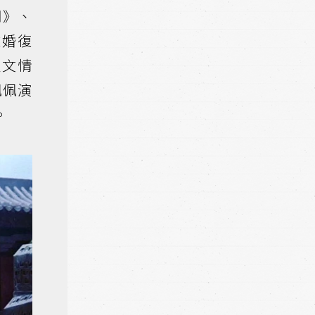
湖》、
離婚復
人文情
佩佩演
。