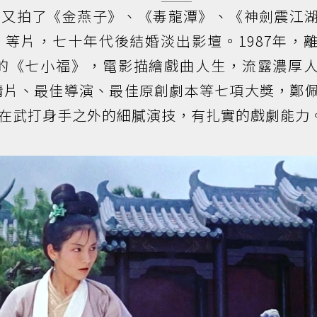
後又拍了《金燕子》、《毒龍潭》、《神劍震江
等片，七十年代後結婚淡出影壇。1987年，
演的《七小福》，電影描繪戲曲人生，流露濃厚
情片、最佳導演、最佳原創劇本等七項大獎，鄭
在武打身手之外的細膩演技，有扎實的戲劇能力