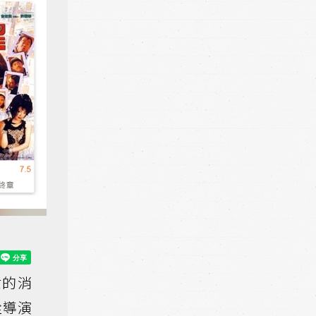
世的消
銓導演