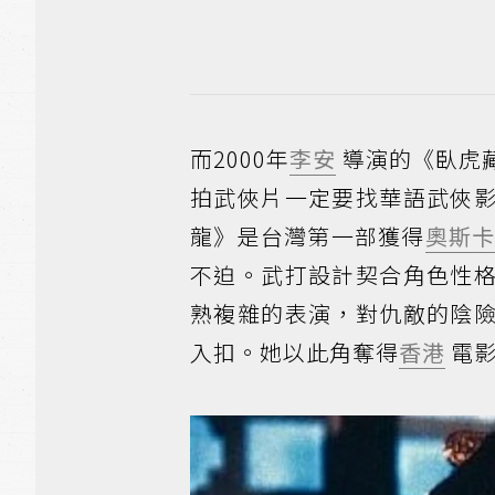
而2000年
李安
導演的《臥虎
拍武俠片一定要找華語武俠
龍》是台灣第一部獲得
奧斯
不迫。武打設計契合角色性
熟複雜的表演，對仇敵的陰
入扣。她以此角奪得
香港
電影