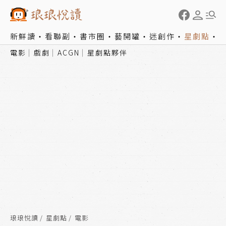
新鮮讀
看聯副
書市圈
藝開罐
迷創作
星劇點
電影
戲劇
ACGN
星劇點夥伴
琅琅悅讀
星劇點
電影