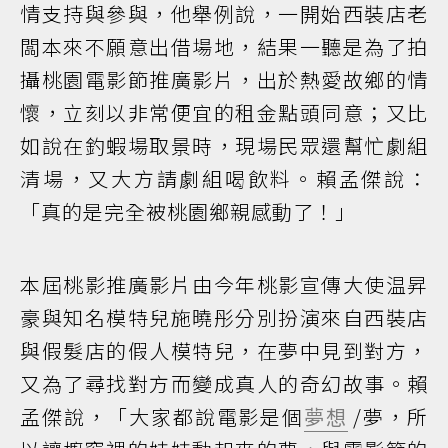
情支持與參與，他舉例說，一開始西裝店老
闆本來不願意出借場地，結果一聽是為了拍
攝桃園電影節推廣影片，出於熱愛故鄉的情
懷，立刻以非常便宜的租金點頭同意；又比
如說在釣蝦場取景時，現場民眾還幫忙劇組
清場，又大方請劇組喝飲料。賴孟傑說：
「真的是完全被桃園鄉親感動了！」
本屆桃影推廣影片由今年桃影宣傳大使温昇
豪與知名模特兒施曉彤分別扮演來自西裝店
與假髮店的假人模特兒，在夢中見到對方，
又為了尋找對方而變成真人的奇幻故事。賴
孟傑說，「大家都說電影是個
夢想
/夢，所