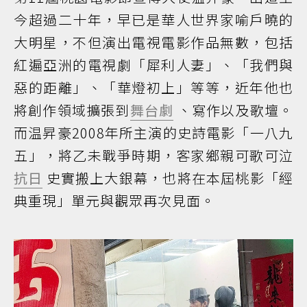
今超過二十年，早已是華人世界家喻戶曉的
大明星，不但演出電視電影作品無數，包括
紅遍亞洲的電視劇「犀利人妻」、「我們與
惡的距離」、「華燈初上」等等，近年他也
將創作領域擴張到
舞台劇
、寫作以及歌壇。
而温昇豪2008年所主演的史詩電影「一八九
五」，將乙未戰爭時期，客家鄉親可歌可泣
抗日
史實搬上大銀幕，也將在本屆桃影「經
典重現」單元與觀眾再次見面。