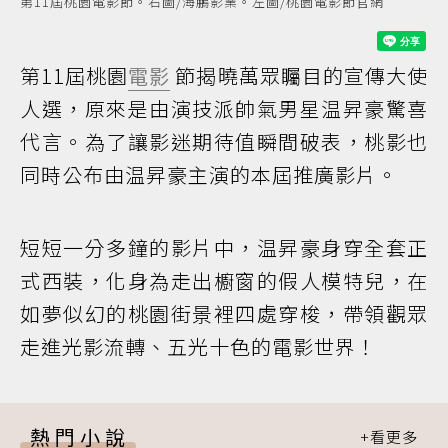
第11屆桃園電影節。右圖/海鵬影業。左圖/桃園電影節官網
第11屆桃園
電影
節揭曉萬眾矚目的宣傳大使
人選，原來是由演技派帥氣男星温昇豪驚喜
代言。為了讓影迷期待值瞬間破表，桃影也
同時公布由温昇豪主演的本屆推廣影片。
短短一分多鐘的影片中，温昇豪身穿全套正
式西裝，化身為走出櫥窗的假人模特兒，在
如夢似幻的桃園街景裡四處穿梭，帶領觀眾
走進光影流轉、五光十色的電影世界！
熱門小說