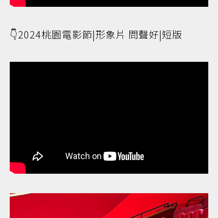
👇2024桃園電影節|形象片 問聲好|短版