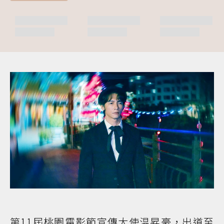
第11屆桃園電影節宣傳大使温昇豪，出道至