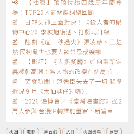
📢 【抽獎】琅琅悅讀四歲周年慶登
場！TOP20人氣關鍵詞總回顧
📰 日韓男神正面對決！《殺人者的購
物中心2》李棟旭復活、打戲再升級
📰 陸劇《這一秒過火》張凌赫、王楚
然 民初亂世也要大談禁忌叔嫂戀
📰 【影評】《大熊餐廳》如何重新定
義戲劇高潮：當人物的改變在結局前
📰 突發新聞：范逸臣失去了一切 悲慘
近況 9 月《大仙尪仔》曝光
📰 2026 漫博會／《臺灣漫畫館》逾2
萬人參與 台漫IP轉譯能量寫下新篇章
桃園
電影
舞台劇
抗日
桃園機場
夢想