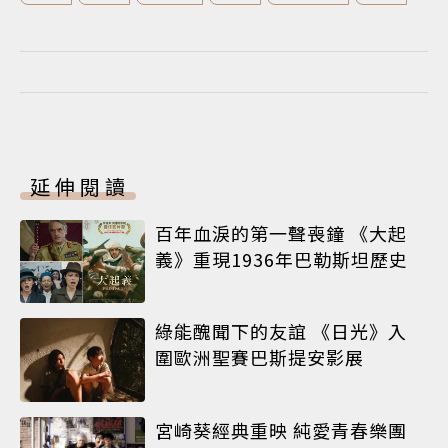
延伸閱讀
百年血淚的第一聲喪鐘 《大起
義》重現1936年巴勒斯坦歷史
綠能醜聞下的友誼 《日光》入
圍歐洲聖賽巴斯提安影展
宮崎葵經典重映 純愛青春樂團