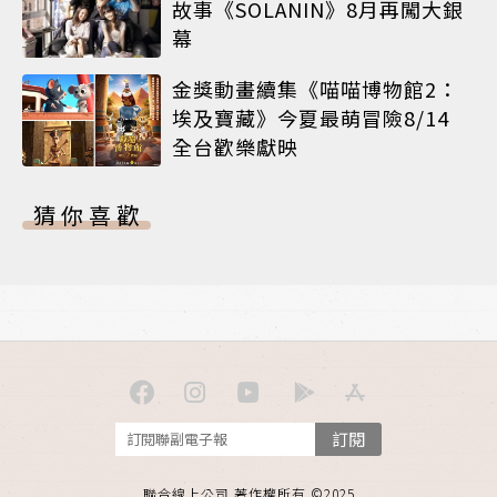
故事《SOLANIN》8月再闖大銀
幕
金獎動畫續集《喵喵博物館2：
埃及寶藏》今夏最萌冒險8/14
全台歡樂獻映
猜你喜歡
訂閱
聯合線上公司 著作權所有 ©2025