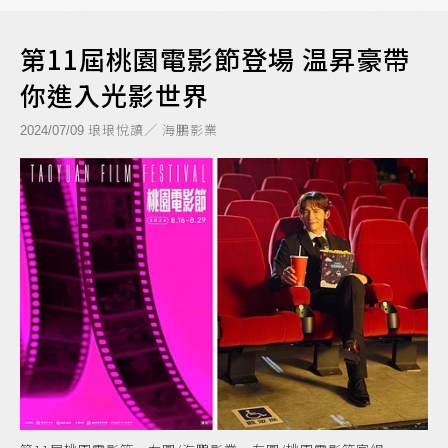
第11屆桃園電影節登場 温昇豪帶
你進入光影世界
琅琅悅讀／ 海鵬影業
2024/07/09