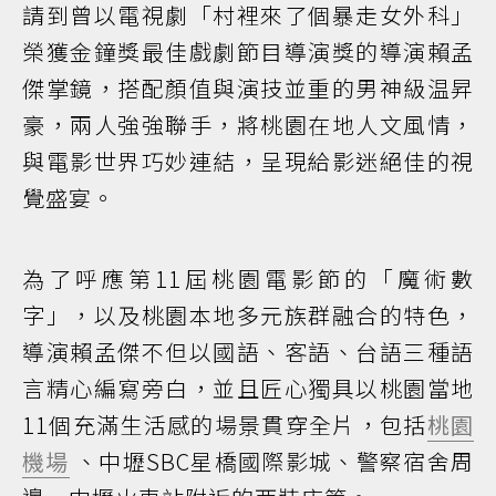
請到曾以電視劇「村裡來了個暴走女外科」
榮獲金鐘獎最佳戲劇節目導演獎的導演賴孟
傑掌鏡，搭配顏值與演技並重的男神級温昇
豪，兩人強強聯手，將桃園在地人文風情，
與電影世界巧妙連結，呈現給影迷絕佳的視
覺盛宴。
為了呼應第11屆桃園電影節的「魔術數
字」，以及桃園本地多元族群融合的特色，
導演賴孟傑不但以國語、客語、台語三種語
言精心編寫旁白，並且匠心獨具以桃園當地
11個充滿生活感的場景貫穿全片，包括
桃園
機場
、中壢SBC星橋國際影城、警察宿舍周