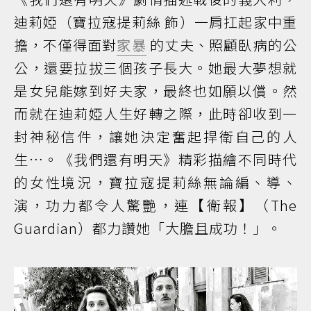
迪莉婭（寶拉寇提莉絲 飾）一肩扛起家中重
擔，不僅得面對
家暴
的丈夫、照顧臥病的公
公，還要拉拔三個孩子長大。她最大夢想就
是女兒能嫁到好夫家，最終也如願以償。然
而就在迪莉婭人生好轉之際，此時卻收到一
封神秘信件，讓她決定奮起捍衛自己的人
生…。《我們還有明天》精彩描繪不同時代
的女性境況，寶拉寇提莉絲無論編、導、
演，功力都令人驚艷，連【衛報】（The
Guardian）都力讚她「大膽且成功！」。