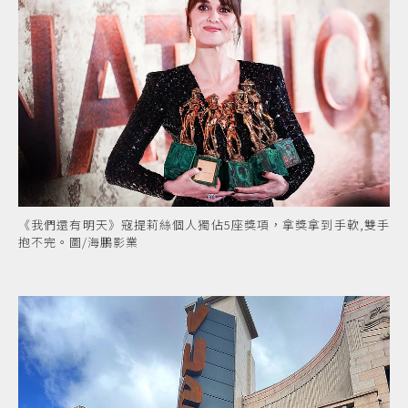
《我們還有明天》寇提莉絲個人獨佔5座獎項，拿獎拿到手軟,雙手
抱不完。圖/海鵬影業