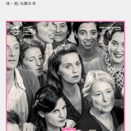
傳。圖/海鵬影業