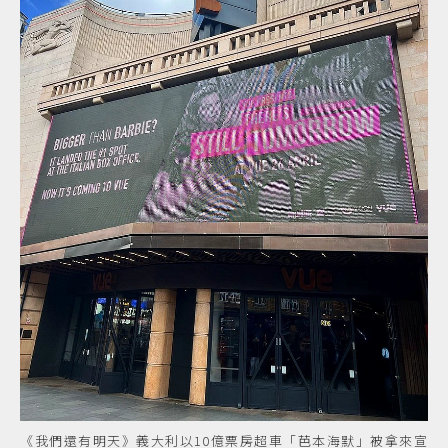
《我們還有明天》義大利以10億票房超車「芭本海默」被拿來宣