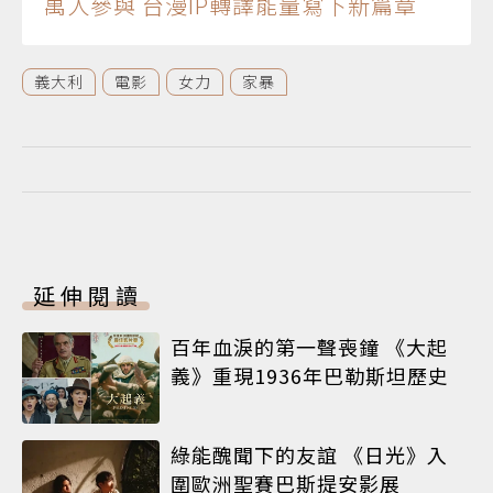
萬人參與 台漫IP轉譯能量寫下新篇章
義大利
電影
女力
家暴
延伸閱讀
百年血淚的第一聲喪鐘 《大起
義》重現1936年巴勒斯坦歷史
綠能醜聞下的友誼 《日光》入
圍歐洲聖賽巴斯提安影展