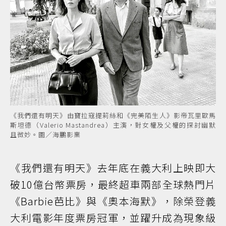
《我們還有明天》由寶拉寇提莉絲和《完美陌生人》影帝瓦里歐馬
斯坦德（Valerio Mastandrea）主演，對女權及父權的探討幽默
且微妙。圖／海鵬影業
《我們還有明天》去年底在義大利上映即大
破10億台幣票房，最終超車兩部全球熱門片
《Barbie芭比》與《奧本海默》，除榮登義
大利電影年度票房冠軍，並躍升成為現象級