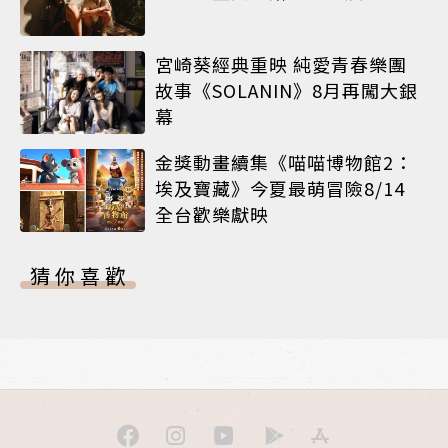
宮崎葵經典重映 純愛青春樂團
故事《SOLANIN》8月再闖大銀
幕
金獎動畫續集《喵喵博物館2：
埃及寶藏》今夏最萌冒險8/14
全台歡樂獻映
猜你喜歡