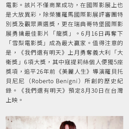
電影。該片不僅商業成功，在國際影展上也
是大放異彩，除榮獲羅馬國際影展評審團特
別獎及觀眾票選獎，更在瑞典哥特堡國際影
展勇擒最佳影片「龍獎」。6月16日再奪下
「雪梨電影獎」成為最大贏家。值得注意的
是，《我們還有明天》上月勇奪義大利「大
衛獎」6項大獎，其中寇提莉絲個人便獨5座
獎項，追平26年前《美麗人生》導演羅貝托
貝尼尼（Roberto Benigni）所創的歷史紀
錄。《我們還有明天》預定8月30日在台灣
上映。