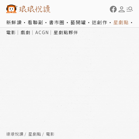
新鮮讀
看聯副
書市圈
藝開罐
迷創作
星劇點
電影
戲劇
ACGN
星劇點夥伴
琅琅悅讀
星劇點
電影