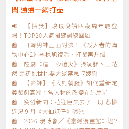
聞 通通一網打盡
📢 【抽獎】琅琅悅讀四歲周年慶登
場！TOP20人氣關鍵詞總回顧
📰 日韓男神正面對決！《殺人者的購
物中心2》李棟旭復活、打戲再升級
📰 陸劇《這一秒過火》張凌赫、王楚
然 民初亂世也要大談禁忌叔嫂戀
📰 【影評】《大熊餐廳》如何重新定
義戲劇高潮：當人物的改變在結局前
📰 突發新聞：范逸臣失去了一切 悲慘
近況 9 月《大仙尪仔》曝光
📰 2026 漫博會／《臺灣漫畫館》逾2