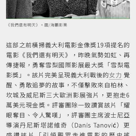
《我們還有明天》。圖/海鵬影業
這部之前橫掃義大利電影金像獎19項提名的
電影《我們還有明天》，昨晚氣勢如虹、再
傳捷報，勇奪雪梨國際影展最大獎「雪梨電
影獎」。該片完美呈現義大利戰後的
女力
覺
醒、勇敢追夢的故事，不僅擊敗來自柏林、
坎城及威尼斯三大歐洲影展強片，更抱走6
萬美元現金獎。評審團除一致讚賞該片「耀
眼奪目、令人驚嘆」，評審團主席波士尼亞
導演丹尼斯塔諾維奇（Danis Tanović）更
盛讚該片「引領觀眾走進電影的歷史搖