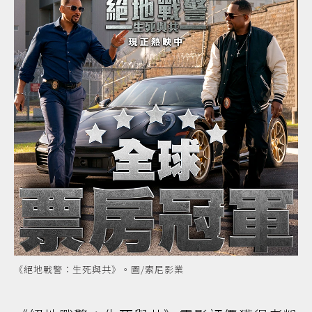
《絕地戰警：生死與共》。圖/索尼影業