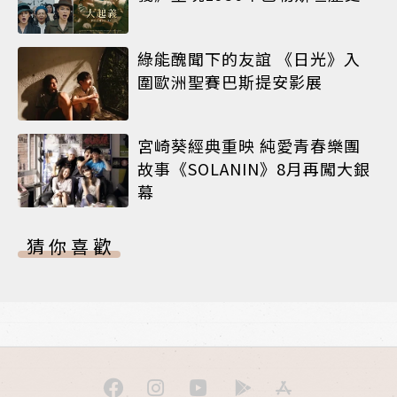
綠能醜聞下的友誼 《日光》入
圍歐洲聖賽巴斯提安影展
宮崎葵經典重映 純愛青春樂團
故事《SOLANIN》8月再闖大銀
幕
猜你喜歡