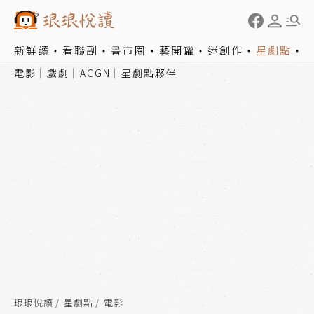
新鮮讀
看聯副
書市圈
藝開罐
迷創作
星劇點
電影
戲劇
ACGN
星劇點夥伴
琅琅悅讀
星劇點
電影