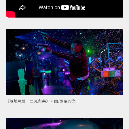
《絕地戰警：生死與共》。圖/索尼影業