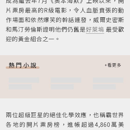
成為繼去年7月《奧本海默》上映以來，開
片票房最高的R級電影，令人血脈賁張的動
作場面和依然爆笑的幹話連發，威爾史密斯
和馬汀勞倫斯證明他們仍舊是
好萊塢
最受歡
迎的黃金組合之一。
熱門小說
兩位超級巨星的絕佳化學效應，也稱霸世界
各地的開片票房榜，進帳超過4,860萬美