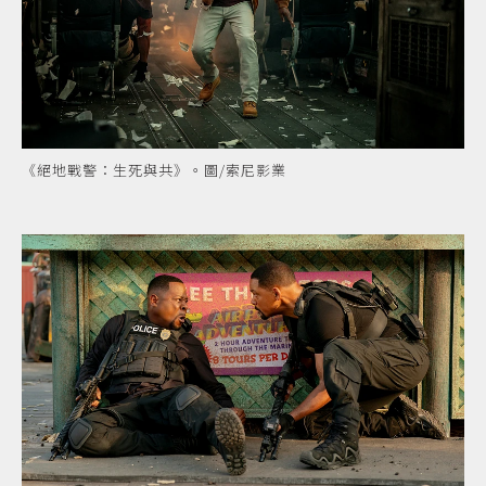
《絕地戰警：生死與共》。圖/索尼影業