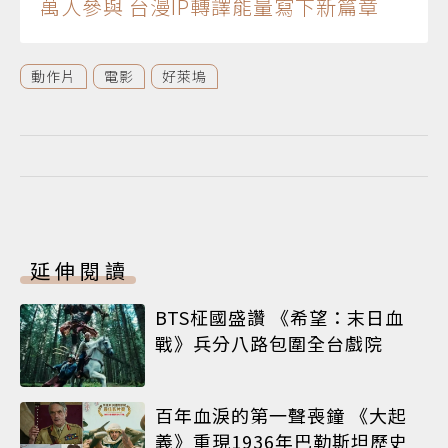
萬人參與 台漫IP轉譯能量寫下新篇章
動作片
電影
好萊塢
延伸閱讀
BTS柾國盛讚 《希望：末日血
戰》兵分八路包圍全台戲院
百年血淚的第一聲喪鐘 《大起
義》重現1936年巴勒斯坦歷史