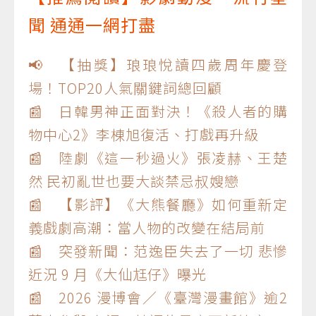
聞 通通一網打盡
📢 【抽獎】琅琅悅讀四歲周年慶登
場！TOP20人氣關鍵詞總回顧
📰 日韓男神正面對決！《殺人者的購
物中心2》李棟旭復活、打戲再升級
📰 陸劇《這一秒過火》張凌赫、王楚
然 民初亂世也要大談禁忌叔嫂戀
📰 【影評】《大熊餐廳》如何重新定
義戲劇高潮：當人物的改變在結局前
📰 突發新聞：范逸臣失去了一切 悲慘
近況 9 月《大仙尪仔》曝光
📰 2026 漫博會／《臺灣漫畫館》逾2