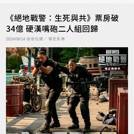
《絕地戰警：生死與共》票房破
34億 硬漢嘴砲二人組回歸
琅琅悅讀／ 索尼影業
2024/06/14