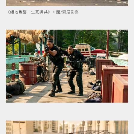
《絕地戰警：生死與共》。圖/索尼影業