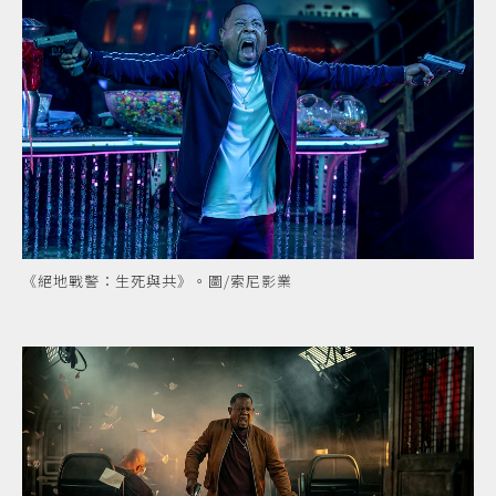
《絕地戰警：生死與共》。圖/索尼影業