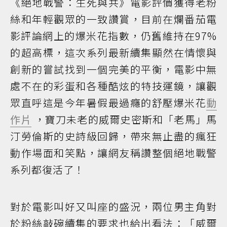
《絕地戰警：生死與共》電影評價獲得老粉
絲和年輕觀眾的一致讚賞，目前在爛番茄電
影評論網上的爆米花指數，仍舊維持在97%
的超高標，這次系列最新續集顯然在情懷與
創新的嘗試找到一個完美的平衡，電影中無
處不在的彩蛋和各種酷炫的特技運鏡，讓觀
眾直呼這是今年暑假最過癮的舒壓爆米花
動
作片
，寶刀未老的威爾史密斯和「老馬」馬
汀勞倫斯的史詩級回歸，帶來無止盡的瘋狂
動作場面和笑點，讓網友稱讚整個絕地戰警
系列都復活了！
對於電影叫好又叫座的盛況，兩位男主角對
於粉絲敲碗續集的要求也給出看法：「威爾